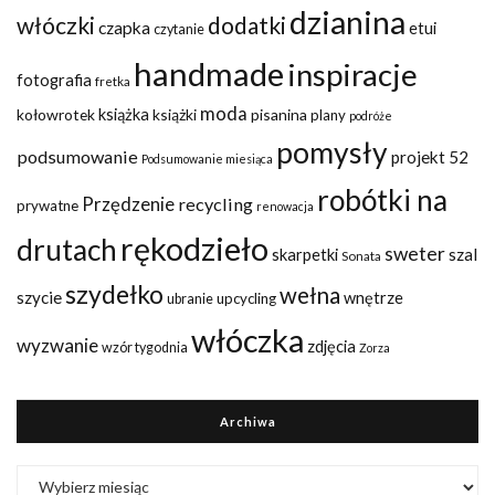
dzianina
włóczki
dodatki
czapka
etui
czytanie
handmade
inspiracje
fotografia
fretka
moda
kołowrotek
książka
książki
pisanina
plany
podróże
pomysły
podsumowanie
projekt 52
Podsumowanie miesiąca
robótki na
Przędzenie
recycling
prywatne
renowacja
rękodzieło
drutach
sweter
szal
skarpetki
Sonata
szydełko
wełna
szycie
wnętrze
upcycling
ubranie
włóczka
wyzwanie
zdjęcia
wzór tygodnia
Zorza
Archiwa
Archiwa