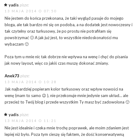
yadis
pisze:
13 MAJA 2014 O 07:50
Nie jestem do końca przekonana, że taki wygląd pasuje do mojego
bloga, ale tak bardzo mi się on podoba, a na dodatek jest nowoczesny i
tak czytelny oraz turkusowy, że po prostu nie potrafiłam się
powstrzymać 🙂 A jak już jest, to wszystkie niedoskonałości mu
wybaczam 🙂
Poza tym u mnie nic tak dobrze nie wpływa na wenę i chęć do pisania
jak nowy layout, więc co jakiś czas muszę dokonać zmiany.
Anek73
pisze:
13 MAJA 2014 O 10:28
Jak najbardziej popieram kolor turkusowy oraz wpływ nowości na
wenę (mam to samo 😉 ), nie przekonuje mnie jedynie sam układ… ale
przecież to Twój blog i przede wszystkim Ty masz być zadowolona 🙂
yadis
pisze:
13 MAJA 2014 O 11:21
Nie jest idealnie i czeka mnie trochę poprawek, ale moim zdaniem jest
lepiej niż było. Poza tym cieszę się faktem, że dość konserwatywną