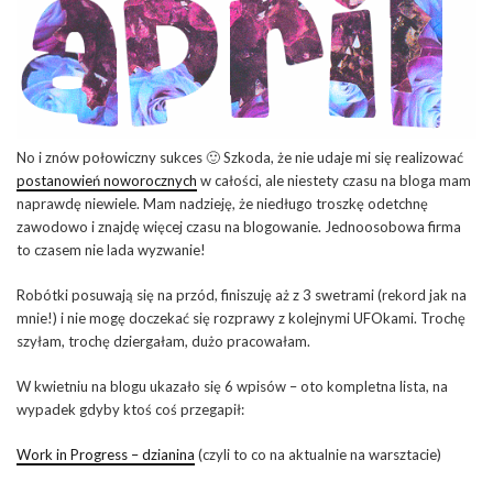
No i znów połowiczny sukces 🙂 Szkoda, że nie udaje mi się realizować
postanowień noworocznych
w całości, ale niestety czasu na bloga mam
naprawdę niewiele. Mam nadzieję, że niedługo troszkę odetchnę
zawodowo i znajdę więcej czasu na blogowanie. Jednoosobowa firma
to czasem nie lada wyzwanie!
Robótki posuwają się na przód, finiszuję aż z 3 swetrami (rekord jak na
mnie!) i nie mogę doczekać się rozprawy z kolejnymi UFOkami. Trochę
szyłam, trochę dziergałam, dużo pracowałam.
W kwietniu na blogu ukazało się 6 wpisów – oto kompletna lista, na
wypadek gdyby ktoś coś przegapił:
Work in Progress – dzianina
(czyli to co na aktualnie na warsztacie)