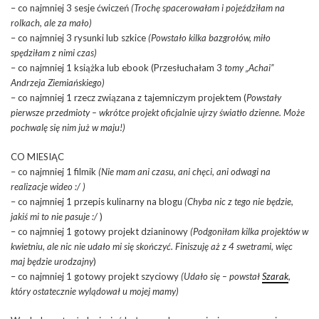
– co najmniej 3 sesje ćwiczeń
(Trochę spacerowałam i pojeździłam na
rolkach, ale za mało)
– co najmniej 3 rysunki lub szkice
(Powstało kilka bazgrołów, miło
spędziłam z nimi czas)
– co najmniej 1 książka lub ebook (Przesłuchałam 3
tomy „Achai”
Andrzeja Ziemiańskiego)
– co najmniej 1 rzecz związana z tajemniczym projektem (
Powstały
pierwsze przedmioty – wkrótce projekt oficjalnie ujrzy światło dzienne. Może
pochwalę się nim już w maju!)
CO MIESIĄC
– co najmniej 1 filmik
(Nie mam ani czasu, ani chęci, ani odwagi na
realizacje wideo :/ )
– co najmniej 1 przepis kulinarny na blogu
(Chyba nic z tego nie będzie,
jakiś mi to nie pasuje :/
)
– co najmniej 1 gotowy projekt dzianinowy
(Podgoniłam kilka projektów w
kwietniu, ale nic nie udało mi się skończyć. Finiszuję aż z 4 swetrami, więc
maj będzie urodzajny
)
– co najmniej 1 gotowy projekt szyciowy
(Udało się – powstał
Szarak
,
który ostatecznie wylądował u mojej mamy)