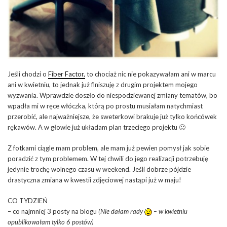
Jeśli chodzi o
Fiber Factor,
to chociaż nic nie pokazywałam ani w marcu
ani w kwietniu, to jednak już finiszuję z drugim projektem mojego
wyzwania. Wprawdzie doszło do niespodziewanej zmiany tematów, bo
wpadła mi w ręce włóczka, którą po prostu musiałam natychmiast
przerobić, ale najważniejsze, że sweterkowi brakuje już tylko końcówek
rękawów. A w głowie już układam plan trzeciego projektu 🙂
Z fotkami ciągle mam problem, ale mam już pewien pomysł jak sobie
poradzić z tym problemem. W tej chwili do jego realizacji potrzebuję
jedynie trochę wolnego czasu w weekend. Jeśli dobrze pójdzie
drastyczna zmiana w kwestii zdjęciowej nastąpi już w maju!
CO TYDZIEŃ
– co najmniej 3 posty na blogu
(Nie dałam rady
– w kwietniu
opublikowałam tylko 6 postów)