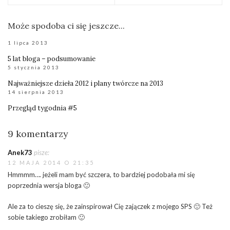
Może spodoba ci się jeszcze...
1 lipca 2013
5 lat bloga – podsumowanie
5 stycznia 2013
Najważniejsze dzieła 2012 i plany twórcze na 2013
14 sierpnia 2013
Przegląd tygodnia #5
9 komentarzy
Anek73
pisze:
12 MAJA 2014 O 21:35
Hmmmm…. jeżeli mam być szczera, to bardziej podobała mi się
poprzednia wersja bloga 🙂
Ale za to cieszę się, że zainspirował Cię zajączek z mojego SPS 🙂 Też
sobie takiego zrobiłam 🙂