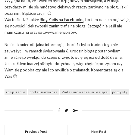
Wygląda na to, że kwiecień był rozpędowym miesiącem, a w maju
przydarzy mi się się mnóstwo ciekawych rzeczy zarówno na blogu jak i
poza nim. Bądźcie czujni 😉
Warto śledzić także
Blog Yadis na Facebooku
, bo tam czasem pojawiają
się nowości i ciekawostki zanim trafią na bloga. Szczególnie, jeśli nie
mam czasu na przygotowywanie wpisów.
No i na koniec oficjalna informacja, chociaż chyba trudno tego nie
zauważyć – w ramach świętowania 6. urodzin bloga postanowiłam
zmienić jego wygląd, do czego przygotowuję się już od dość dawna.
Jest całkiem inaczej niż było dotychczas, więc chętnie poczytam czy
Wam się podoba czy nie i co myślicie o zmianach. Komentarze są dla
Was 🙂
inspiracje
podsumowanie
Podsumowanie miesiąca
pomysły
Previous Post
Next Post