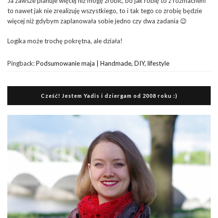
Ja zawsze planuje więcej niż mogę zrobić, bo jak robię to z rozmachem
to nawet jak nie zrealizuję wszystkiego, to i tak tego co zrobię będzie
więcej niż gdybym zaplanowała sobie jedno czy dwa zadania 😉
Logika może trochę pokrętna, ale działa!
Pingback:
Podsumowanie maja | Handmade, DIY, lifestyle
Cześć! Jestem Yadis i dziergam od 2008 roku :)