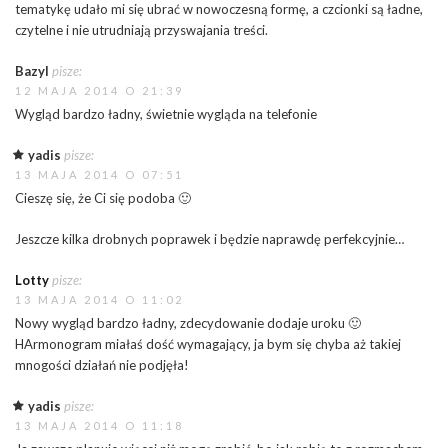
tematykę udało mi się ubrać w nowoczesną formę, a czcionki są ładne,
czytelne i nie utrudniają przyswajania treści.
Bazyl
pisze:
12 MAJA 2014 O 21:39
Wygląd bardzo ładny, świetnie wygląda na telefonie
yadis
pisze:
13 MAJA 2014 O 07:51
Cieszę się, że Ci się podoba 🙂
Jeszcze kilka drobnych poprawek i będzie naprawdę perfekcyjnie…
Lotty
pisze:
13 MAJA 2014 O 11:02
Nowy wygląd bardzo ładny, zdecydowanie dodaje uroku 🙂
HArmonogram miałaś dość wymagający, ja bym się chyba aż takiej
mnogości działań nie podjęła!
yadis
pisze:
13 MAJA 2014 O 11:18