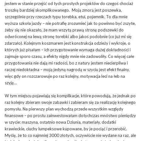
jestem w stanie przejść od tych prostych projektów do czegoś chociaż
troszkę bardziej skomplikowanego. Moją zmorą jest poszewka,
szczególnie przy rzeczach typu torebka, etui, pojemnik. To dla mnie
wyższa szkoła jazdy – nie potrafię zrozumieć jak to powinno być zszyte,
żeby się nie okazało, że mam wszytą prawą stronę podszewki do
odwróconej na lewą stronę torebki albo jakoś podobnie (co już mi się
zdarzało). Kolejnym koszmarem jest konstrukcja odzieży i wykroje, o
których już pisałam – ich przygotowanie wymaga dużej dokładności i
zajmuje sporo czasu, a efekty nigdy mnie nie zadowoliły. Co więcej całe
przygotowania nie dają mi radości, bo z natury jestem niecierpliwa i
raczej niedokładna – moją jedyną nagrodą w szyciu jest efekt finalny,
więc gdy on rozczarowuje po raz kolejny, motywacja leci na łeb na
szyję…
W tym miejscu pojawiają się komplikacje, które powodują, że jednak po
raz kolejny zbieram swoje zabawki i zabieram się za realizację kolejnego
pomysłu. Na pierwszy plan wychodzą przede wszystkim względy
finansowe – po prostu zainwestowałam dotychczas mnóstwo pieniędzy
w szycie: maszyna, ostatnio nowa Dziunia, materiały, dodatki
krawieckie, ciuchy lumpeksowe kupowane, by je pociąć i przerobić.
Myślę, że to co najmniej 3000 złotych, oczywiście nie wydane na raz, ale