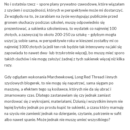
No i ostatnia rzecz – spore plany prywatno-zawodowe, które wiązałam
z szyciem i oszczędności, których w perspektywie może mi dostarczyć.
Ze względu na to, że zarabiam na życie występując publicznie przed
gronem słuchaczy podczas szkoleń, muszę odpowiednio się
prezentować, a sukienka szkoleniowa, to wydatek co najmniej 100
złotych, a zazwyczaj to około 200-250 za sztukę – gdybym mogła
uszyć ją sobie sama, w perspektywie roku w kieszeni zostałby mi co
najmniej 1000 złotych (a jeśli ten rok będzie tak intensywny na jaki się
zapowiada to nawet dwu- lub trzykrotnie więcej), bo muszę mieć sporo
takich ciuchów i nie mogę założyć żadnej z tych sukienek więcej niż kilka
razy.
Gdy oglądam wykonania Marchewkowej, Long Red Thread i innych
szyciowych blogerek, to nie mogę się napatrzeć, sama sięgam po
maszynę, a efektem tego są koślawce, których nie da się ubrać i
zmarnowany czas. Dlatego zastanawiam się czy jednak zamiast
mordować się z wykrojami, materiałami, Dziunią i wszystkim innym nie
lepiej byłoby jednak po prostu kupić te sukienki, a czasu który marnuję
na szyciu nie zamienić jednak na dzierganie, czytanie, patrzenie w sufit
albo nawet spanie. Może jednak nie muszę umieć wszystkiego?