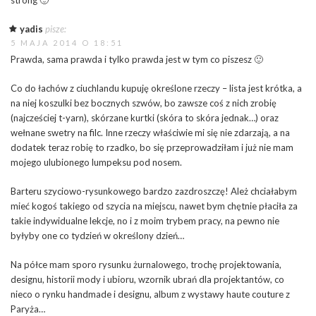
strong 🙂
yadis
pisze:
5 MAJA 2014 O 18:51
Prawda, sama prawda i tylko prawda jest w tym co piszesz 🙂
Co do łachów z ciuchlandu kupuję określone rzeczy – lista jest krótka, a
na niej koszulki bez bocznych szwów, bo zawsze coś z nich zrobię
(najcześciej t-yarn), skórzane kurtki (skóra to skóra jednak…) oraz
wełnane swetry na filc. Inne rzeczy właściwie mi się nie zdarzają, a na
dodatek teraz robię to rzadko, bo się przeprowadziłam i już nie mam
mojego ulubionego lumpeksu pod nosem.
Barteru szyciowo-rysunkowego bardzo zazdroszczę! Ależ chciałabym
mieć kogoś takiego od szycia na miejscu, nawet bym chętnie płaciła za
takie indywidualne lekcje, no i z moim trybem pracy, na pewno nie
byłyby one co tydzień w określony dzień…
Na półce mam sporo rysunku żurnalowego, trochę projektowania,
designu, historii mody i ubioru, wzornik ubrań dla projektantów, co
nieco o rynku handmade i designu, album z wystawy haute couture z
Paryża…