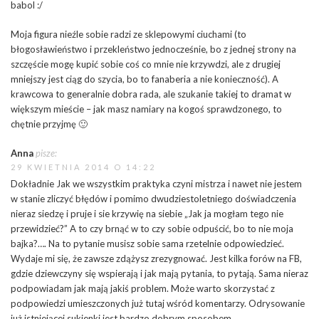
babol :/
Moja figura nieźle sobie radzi ze sklepowymi ciuchami (to
błogosławieństwo i przekleństwo jednocześnie, bo z jednej strony na
szczęście mogę kupić sobie coś co mnie nie krzywdzi, ale z drugiej
mniejszy jest ciąg do szycia, bo to fanaberia a nie konieczność). A
krawcowa to generalnie dobra rada, ale szukanie takiej to dramat w
większym mieście – jak masz namiary na kogoś sprawdzonego, to
chętnie przyjmę 🙂
Anna
pisze:
29 KWIETNIA 2014 O 14:22
Dokładnie Jak we wszystkim praktyka czyni mistrza i nawet nie jestem
w stanie zliczyć błędów i pomimo dwudziestoletniego doświadczenia
nieraz siedzę i pruje i sie krzywię na siebie „Jak ja mogłam tego nie
przewidzieć?” A to czy brnąć w to czy sobie odpuścić, bo to nie moja
bajka?…. Na to pytanie musisz sobie sama rzetelnie odpowiedzieć.
Wydaje mi się, że zawsze zdążysz zrezygnować. Jest kilka forów na FB,
gdzie dziewczyny się wspierają i jak mają pytania, to pytają. Sama nieraz
podpowiadam jak mają jakiś problem. Może warto skorzystać z
podpowiedzi umieszczonych już tutaj wśród komentarzy. Odrysowanie
już istniejącej sukienki jest bardzo dobrym sposobem…..