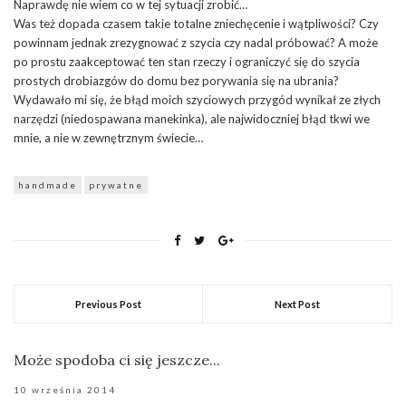
Naprawdę nie wiem co w tej sytuacji zrobić…
Was też dopada czasem takie totalne zniechęcenie i wątpliwości? Czy
powinnam jednak zrezygnować z szycia czy nadal próbować? A może
po prostu zaakceptować ten stan rzeczy i ograniczyć się do szycia
prostych drobiazgów do domu bez porywania się na ubrania?
Wydawało mi się, że błąd moich szyciowych przygód wynikał ze złych
narzędzi (niedospawana manekinka), ale najwidoczniej błąd tkwi we
mnie, a nie w zewnętrznym świecie…
handmade
prywatne
Previous Post
Next Post
Może spodoba ci się jeszcze...
10 września 2014