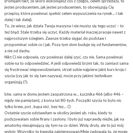
(Pomijam fakt, że skoro wykonujesz coś z czegoś, celem sprzedaży, to
jesteś producentem, jak jesteś producentem, to obowiązują Cię
przepisy, które powinnaś spełnić celem wypuszczenia na rynek… i tak
dalej i tak dalej).
To, że wiesz, jak działa Twoja maszyna i nie musisz się tego uczyć – to
też błąd. Stale trzeba się uczyć. Każdy materiał inaczej pracuje nawet z
najprostszym ściegiem. Zawsze trzeba sięgać do podstaw i
przypominać sobie co i jak. Poza tym dom buduje się od fundamentów,
a nie od dachu.
Nikt Ci nie odpowie, czy powinnaś dalej szyć, czy nie. Sama powinnaś
sobie na to odpowiedzieć. A jeśli odpowiedź brzmi tak, to zamiast sama
się frustrować niepowodzeniami, strzel sobie najpierw jakiś kurs kroju i
szycia (czy jak to się tam nazywa), może przy jakimś technikum
organizują (?).
btw. sama w domu jestem zaopatrzona w… Łucznika 466 (albo 446 –
nigdy nie pamiętam), z końca lat 80-tych. Początki szycia to było nic
tylko krew, pot , kupa nici , bez łez… 🙂
Ostatnie szycie odstawiłam w okolicy jesieni ub. roku, kiedy to
podszywałam sobie firany i zasłony. I było już naprawdę nieźle, jak na
amatorkę niezajmującą się tym na co dzień. Wolę druty, ale to już mój
wybór. Wszystko to kwestia zainteresowań.Mnie zadowala to, że mogę