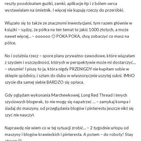
reszty poodcinałam guziki, zamki, aplikacje itp i z bólem serca
wystawiałam na śmietnik. I więcej nie kupuję rzeczy do przeróbki.
Wiązało się to także ze znacznymi inwestycjami, tym razem głównie w
książki – sądzę, że półka na ten temat to jakiś 1000 złotych, a może
nawet więcej… – oooooo 🙂 POKA POKA, chcę zobaczyć co masz na
półce.
No i ostatnia rzecz – spore plany prywatno-zawodowe, które wiązałam
z szyciem i oszczędności, których w perspektywie może mi dostarczyć…
– słusznie! I piszę to ja, która nigdy PRZENIGDY nie kupiłam sobie w
sklepie spódnicy, i szłam do ślubu w własnoręcznie uszytej sukni. IMHO
szycie dla samej siebie BARDZO się opłaca.
Gdy oglądam wykonania Marchewkowej, Long Red Thread i innych
szyciowych blogerek, to nie mogę się napatrzeć … – zamykaj kompa i
siadaj do maszyny, od przeglądania blogów i pinterestu jeszcze nikt się
szyć nie nauczył.
Naprawdę nie wiem co w tej sytuacji zrobić… – 2 tygodnie urlopu od
maszyny i blogów krawieckich i pinteresta. A potem – do roboty! Stay