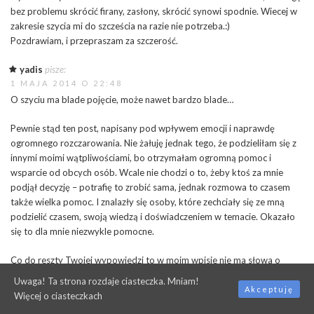
bez problemu skrócić firany, zasłony, skrócić synowi spodnie. Wiecej w
zakresie szycia mi do szcześcia na razie nie potrzeba.:)
Pozdrawiam, i przepraszam za szczerość.
yadis
pisze:
1 MAJA 2014 O 22:48
O szyciu ma blade pojęcie, może nawet bardzo blade…
Pewnie stąd ten post, napisany pod wpływem emocji i naprawdę
ogromnego rozczarowania. Nie żałuję jednak tego, że podzieliłam się z
innymi moimi wątpliwościami, bo otrzymałam ogromną pomoc i
wsparcie od obcych osób. Wcale nie chodzi o to, żeby ktoś za mnie
podjął decyzję – potrafię to zrobić sama, jednak rozmowa to czasem
także wielka pomoc. I znalazły się osoby, które zechciały się ze mną
podzielić czasem, swoją wiedzą i doświadczeniem w temacie. Okazało
się to dla mnie niezwykle pomocne.
Co do reszty Twojej wypowiedzi to w moim wpisie nie ma słowa o
sprzedaży, a jedynie o oszczędnościach, których spodziewałam się po
Uwaga! Ta strona rozdaje ciasteczka. Mniam!
moich szyciowych przygodach.
Akceptuję
Więcej o ciasteczkach