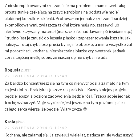
Z nieskomplikowanymi rzeczami nie ma problemu, mam nawet taką
prostą tunikę czekającą na zszycie zrobioną na podstawie mojej
ulubionej koszulko-sukienki. Próbowałam jednak z rzeczami bardziej
skomplikowanymi, zwłaszcza takimi które mają np. zaszewki lub
nierówno zszywany materiał (marszczenie, naddawanie, ścieśnianie itp.)
i trudno jest je zmusić do leżenia płasko i zaprezentowania kształtu jak
należy… Tutaj chyba bez prucia by się nie obeszło, a mimo wszystko żal
mi porozcinać ukochaną, niezniszczalną bluzkę czy sweterek, jednak
coraz częściej myślę sobie, że inaczej się nie chyba nie uda…
Bogusia
pisze:
29 KWIETNIA 2014 O 12:40
Za bardzo koncentrujesz się na tym co nie wychodzi a za mało na tym
co jest dobre. Praktyka i jeszcze raz praktyka. Każdy kolejny projekt
będzie lepszy, a poziom zadowolenia będzie rósł. Trzeba sobie jednak
trochę wybaczyć. Moje szycie nie jest jeszcze na tym poziomie, ale z
całego serca wierzę, że będzie. Wiary życzę 🙂
Kasia
pisze:
29 KWIETNIA 2014 O 12:49
Kochana, nie załamuj się. Ja szyje już wiele lat, z zdaża mi się wciąż uszyć