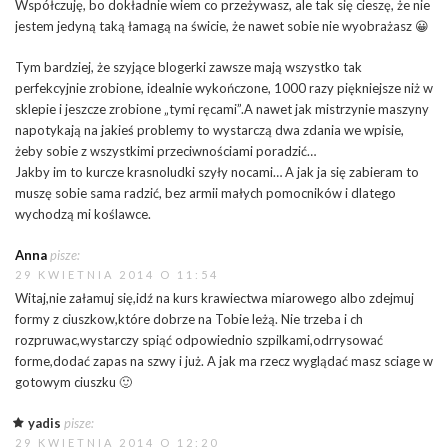
Współczuję, bo dokładnie wiem co przeżywasz, ale tak się cieszę, że nie
jestem jedyną taką łamagą na świcie, że nawet sobie nie wyobrażasz 😀
Tym bardziej, że szyjące blogerki zawsze mają wszystko tak
perfekcyjnie zrobione, idealnie wykończone, 1000 razy piękniejsze niż w
sklepie i jeszcze zrobione „tymi ręcami”.A nawet jak mistrzynie maszyny
napotykają na jakieś problemy to wystarczą dwa zdania we wpisie,
żeby sobie z wszystkimi przeciwnościami poradzić…
Jakby im to kurcze krasnoludki szyły nocami… A jak ja się zabieram to
muszę sobie sama radzić, bez armii małych pomocników i dlatego
wychodzą mi koślawce.
Anna
pisze:
29 KWIETNIA 2014 O 11:54
Witaj,nie załamuj się,idź na kurs krawiectwa miarowego albo zdejmuj
formy z ciuszkow,które dobrze na Tobie leżą. Nie trzeba i ch
rozpruwac,wystarczy spiąć odpowiednio szpilkami,odrrysować
forme,dodać zapas na szwy i już. A jak ma rzecz wyglądać masz sciage w
gotowym ciuszku 🙂
yadis
pisze:
29 KWIETNIA 2014 O 12:20