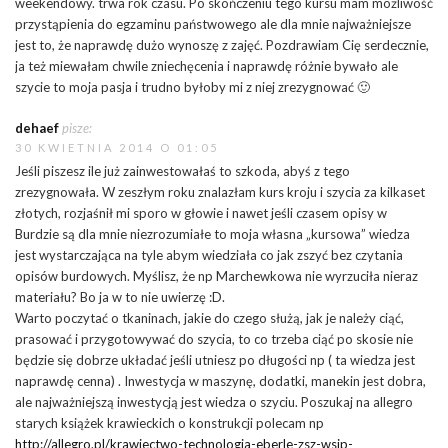
weekendowy. trwa rok czasu. Po skończeniu tego kursu mam możliwość
przystąpienia do egzaminu państwowego ale dla mnie najważniejsze
jest to, że naprawdę dużo wynoszę z zajęć. Pozdrawiam Cię serdecznie,
ja też miewałam chwile zniechęcenia i naprawdę różnie bywało ale
szycie to moja pasja i trudno byłoby mi z niej zrezygnować 🙂
dehaef
pisze:
30 KWIETNIA 2014 O 01:05
Jeśli piszesz ile już zainwestowałaś to szkoda, abyś z tego
zrezygnowała. W zeszłym roku znalazłam kurs kroju i szycia za kilkaset
złotych, rozjaśnił mi sporo w głowie i nawet jeśli czasem opisy w
Burdzie są dla mnie niezrozumiałe to moja własna „kursowa” wiedza
jest wystarczająca na tyle abym wiedziała co jak zszyć bez czytania
opisów burdowych. Myślisz, że np Marchewkowa nie wyrzuciła nieraz
materiału? Bo ja w to nie uwierzę :D.
Warto poczytać o tkaninach, jakie do czego służą, jak je należy ciąć,
prasować i przygotowywać do szycia, to co trzeba ciąć po skosie nie
będzie się dobrze układać jeśli utniesz po długości np ( ta wiedza jest
naprawdę cenna) . Inwestycja w maszynę, dodatki, manekin jest dobra,
ale najważniejszą inwestycją jest wiedza o szyciu. Poszukaj na allegro
starych książek krawieckich o konstrukcji polecam np
http://allegro.pl/krawiectwo-technologia-eberle-zsz-wsip-