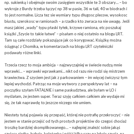
np. sukienką i obejmuje swoim zasięgiem wszystkie te 3 obszary… – bo
wykroje z Burdy trzeba łączyć np 38 w pasie, 36 w tali, 40 w biodrach i
to jest normalne. Licza tez sie wymiary typu długosc plecow, wysokosc
biustu, szerokosc w ramionach – a rzadko kto zwraca na nie uwagę. Jeśli
masz jakieś „wady” typu płaski tyłek, krzywe ramiona, etc poszukaj
książki „Szycie to takie łatwe” – pisałam o niej ostatnio na blogu LRT.
Tam są całe rozdziały pokazujące jak co korygować. Książkę można
ściągnąć z Chomika, w komentarzach na blogu LRT czytelniczki
podawały różne linki.
Trzecia rzecz to moja ambicja – najzwyczajniej w świecie nudzą mnie
wprawki… – wprawki wprawkami… nikt od razu nie rodzi się mistrzem
krawiectwa. Z szyciem jest jak z parkowaniem – im więcej ćwiczysz tym
lepiej wychodzi. Patrząc na moje wytwory z perspektywy lat – na
początku szyłam FATALNIE i same paskudztwa, ale byłam w LO i
myślałam, że jestem super. Teraz szyję całkiem całkiem ale wydaje mi
się, że tak naprawdę to jeszcze niczego nie umiem.
Niestety tutaj pojawia się przepaść, której nie potrafię przekroczyć – nie
jestem w stanie przejść od tych prostych projektów do czegoś chociaż
troszkę bardziej skomplikowanego… – najlepiej znaleźć sobie jakąś
szyjącą ciotkę, babcię, koleżankę i pójść kilka razy na lekcję szycia, na