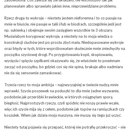
zadowolona. Coś zawsze się źle układało, nie wychodziło tak jak
planowałam albo sprawiało jakieś inne, nieprzewidziane problemy.
Rzecz druga to wykroje – niestety jestem nieforemna i to co pasuje na
mnie w biuście, nie pasuje w talii i/lub w biodrach, szczególnie jeśli jest
np. sukienką i obejmuje swoim zasięgiem wszystkie te 3 obszary.
Musiałabym korygować wykroje, a niestety na to moja wiedza o
konstrukcji ciuchów jest po prostu zbyt mała. Niedopasowane wykroje
oraz błędy w tych, które wypróbowałam skutecznie mnie zniechęciły na
początku szyciowej drogi. Po przygotowaniu kopii, skopiowaniu,
wycięciu i spięciu szpilkami okazywało się, że właściwie to powinnam
zacząć od początku, bo gdzieś coś się nie spina, brakuje albo nadmiaru
nie da się sensownie zamaskować.
Trzecia rzecz to moja ambicja – najzwyczajniej w świecie nudzą mnie
wprawki. Szycie poszewek na poduszki to dla mnie żadne wyzwanie,
podobnie jak przeróbki krawieckie, w których osiągnęłam sporą
biegłość. Najprostszych rzeczy, czyli spódnic nie noszę prawie wcale,
więc ich szycie mija się z celem, podobnie jak topów na ramiączkach czy
koszulek. Wiem jak działa moja maszyna, nie muszę się tego już uczyć.
Niestety tutaj pojawia się przepaść, której nie potrafię przekroczyć – nie