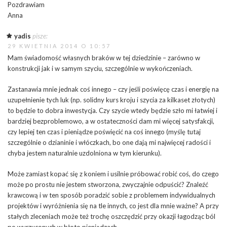
Pozdrawiam
Anna
yadis
pisze:
29 KWIETNIA 2014 O 10:57
Mam świadomość własnych braków w tej dziedzinie – zarówno w
konstrukcji jak i w samym szyciu, szczególnie w wykończeniach.
Zastanawia mnie jednak coś innego – czy jeśli poświęcę czas i energię na
uzupełnienie tych luk (np. solidny kurs kroju i szycia za kilkaset złotych)
to będzie to dobra inwestycja. Czy szycie wtedy będzie szło mi łatwiej i
bardziej bezproblemowo, a w ostateczności dam mi więcej satysfakcji,
czy lepiej ten czas i pieniądze poświęcić na coś innego (myślę tutaj
szczególnie o dzianinie i włóczkach, bo one dają mi najwięcej radości i
chyba jestem naturalnie uzdolniona w tym kierunku).
Może zamiast kopać się z koniem i usilnie próbować robić coś, do czego
może po prostu nie jestem stworzona, zwyczajnie odpuścić? Znaleźć
krawcową i w ten sposób poradzić sobie z problemem indywidualnych
projektów i wyróżnienia się na tle innych, co jest dla mnie ważne? A przy
stałych zleceniach może też trochę oszczędzić przy okazji łagodząc ból