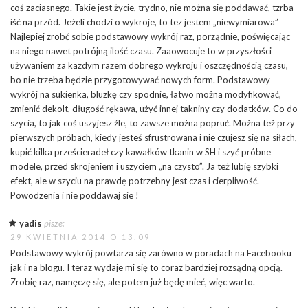
coś zaciasnego. Takie jest życie, trydno, nie można się poddawać, tzrba
iść na przód. Jeżeli chodzi o wykroje, to tez jestem „niewymiarowa”
Najlepiej zrobć sobie podstawowy wykrój raz, porządnie, poświęcając
na niego nawet potrójną ilość czasu. Zaaowocuje to w przyszłości
używaniem za kazdym razem dobrego wykroju i oszczędnością czasu,
bo nie trzeba będzie przygotowywać nowych form. Podstawowy
wykrój na sukienka, bluzkę czy spodnie, łatwo można modyfikować,
zmienić dekolt, długość rękawa, użyć innej takniny czy dodatków. Co do
szycia, to jak coś uszyjesz źle, to zawsze można popruć. Można też przy
pierwszych próbach, kiedy jesteś sfrustrowana i nie czujesz się na siłach,
kupić kilka prześcieradeł czy kawałków tkanin w SH i szyć próbne
modele, przed skrojeniem i uszyciem „na czysto”. Ja też lubię szybki
efekt, ale w szyciu na prawdę potrzebny jest czas i cierpliwość.
Powodzenia i nie poddawaj sie !
yadis
pisze:
29 KWIETNIA 2014 O 13:09
Podstawowy wykrój powtarza się zarówno w poradach na Facebooku
jak i na blogu. I teraz wydaje mi się to coraz bardziej rozsądną opcją.
Zrobię raz, namęczę się, ale potem już będę mieć, więc warto.