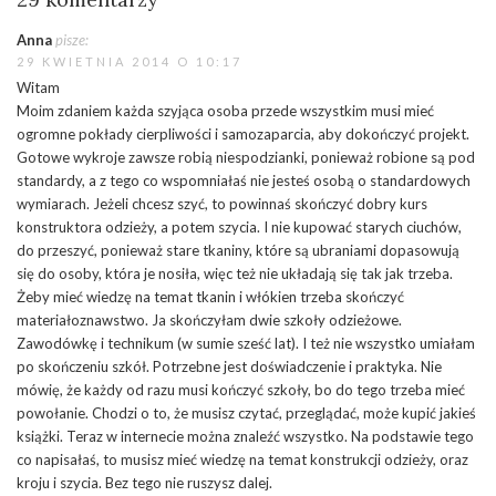
Anna
pisze:
29 KWIETNIA 2014 O 10:17
Witam
Moim zdaniem każda szyjąca osoba przede wszystkim musi mieć
ogromne pokłady cierpliwości i samozaparcia, aby dokończyć projekt.
Gotowe wykroje zawsze robią niespodzianki, ponieważ robione są pod
standardy, a z tego co wspomniałaś nie jesteś osobą o standardowych
wymiarach. Jeżeli chcesz szyć, to powinnaś skończyć dobry kurs
konstruktora odzieży, a potem szycia. I nie kupować starych ciuchów,
do przeszyć, ponieważ stare tkaniny, które są ubraniami dopasowują
się do osoby, która je nosiła, więc też nie układają się tak jak trzeba.
Żeby mieć wiedzę na temat tkanin i włókien trzeba skończyć
materiałoznawstwo. Ja skończyłam dwie szkoły odzieżowe.
Zawodówkę i technikum (w sumie sześć lat). I też nie wszystko umiałam
po skończeniu szkół. Potrzebne jest doświadczenie i praktyka. Nie
mówię, że każdy od razu musi kończyć szkoły, bo do tego trzeba mieć
powołanie. Chodzi o to, że musisz czytać, przeglądać, może kupić jakieś
książki. Teraz w internecie można znaleźć wszystko. Na podstawie tego
co napisałaś, to musisz mieć wiedzę na temat konstrukcji odzieży, oraz
kroju i szycia. Bez tego nie ruszysz dalej.