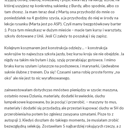
której uszyjesz np konkretną sukienkę z Burdy, albo spodnie, albo co
tam chcesz. Ja mam teraz deal z Martą ona przychodzi do mnie co
poniedziałek na 4 godziny szycia, a ja przychodzę do niej w środy na
lekcje rysunku (Marta jest po ASP). Czyli mamy bezgotówkowy barter
:). Poza tym mieszkasz w dużym mieście – macie tam kursy i warsztaty,
szkoły dotowane z Unii. Jesli Ci zależy to poszukaj i się zapisz.
Kolejnym koszmarem jest konstrukcja odzieży… – konstrukcja
wykrojów to najwyższa szkoła jazdy, bez kursu kroju sie nie obejdzie. Ja
nigdy na takim nie byłam i żyję, szyję przerabiając gotowce. I mimo
braku kursu szułam i płaszcze na podszewce, i marynarki, i jedwabne
suknie ślubne z trenem. Da się! Czasami sama robię proste formy „na
oko” ale nie jest to nic wyrafinowanego.
zainwestowałam dotychczas mnóstwo pieniędzy w szycie: maszyna,
ostatnio nowa Dziunia, materiały, dodatki krawieckie, ciuchy
lumpeksowe kupowane, by je pociąć i przerobić. – maszyny to mus,
materiały i dodatki się przydadzą ale przestań kupować ciuchy w SH do
przerobienia/na potem bo zginiesz zasypana szmatami. Pisze to z
autopsji :). Kiedyś doszłam do takiego momentu, że musiałam zrobić
bezwzględną selekcję. Zostawiłam 5 najbardziej rokujących rzeczy, a z