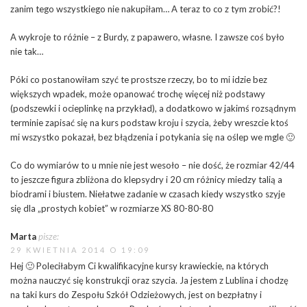
zanim tego wszystkiego nie nakupiłam… A teraz to co z tym zrobić?!
A wykroje to różnie – z Burdy, z papawero, własne. I zawsze coś było
nie tak…
Póki co postanowiłam szyć te prostsze rzeczy, bo to mi idzie bez
większych wpadek, może opanować trochę więcej niż podstawy
(podszewki i ocieplinkę na przykład), a dodatkowo w jakimś rozsądnym
terminie zapisać się na kurs podstaw kroju i szycia, żeby wreszcie ktoś
mi wszystko pokazał, bez błądzenia i potykania się na oślep we mgle 🙂
Co do wymiarów to u mnie nie jest wesoło – nie dość, że rozmiar 42/44
to jeszcze figura zbliżona do klepsydry i 20 cm różnicy miedzy talią a
biodrami i biustem. Niełatwe zadanie w czasach kiedy wszystko szyje
się dla „prostych kobiet” w rozmiarze XS 80-80-80
Marta
pisze:
29 KWIETNIA 2014 O 19:09
Hej 🙂 Poleciłabym Ci kwalifikacyjne kursy krawieckie, na których
można nauczyć się konstrukcji oraz szycia. Ja jestem z Lublina i chodzę
na taki kurs do Zespołu Szkół Odzieżowych, jest on bezpłatny i