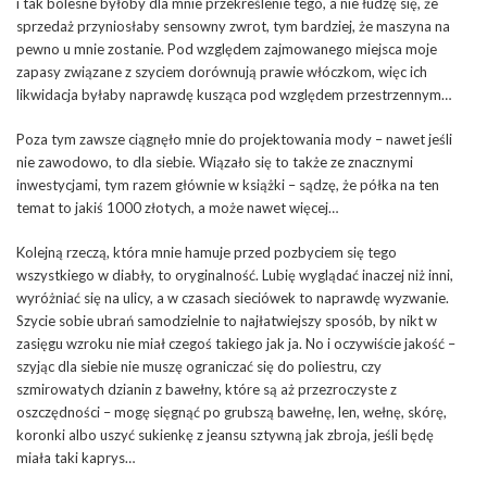
i tak bolesne byłoby dla mnie przekreślenie tego, a nie łudzę się, że
sprzedaż przyniosłaby sensowny zwrot, tym bardziej, że maszyna na
pewno u mnie zostanie. Pod względem zajmowanego miejsca moje
zapasy związane z szyciem dorównują prawie włóczkom, więc ich
likwidacja byłaby naprawdę kusząca pod względem przestrzennym…
Poza tym zawsze ciągnęło mnie do projektowania mody – nawet jeśli
nie zawodowo, to dla siebie. Wiązało się to także ze znacznymi
inwestycjami, tym razem głównie w książki – sądzę, że półka na ten
temat to jakiś 1000 złotych, a może nawet więcej…
Kolejną rzeczą, która mnie hamuje przed pozbyciem się tego
wszystkiego w diabły, to oryginalność. Lubię wyglądać inaczej niż inni,
wyróżniać się na ulicy, a w czasach sieciówek to naprawdę wyzwanie.
Szycie sobie ubrań samodzielnie to najłatwiejszy sposób, by nikt w
zasięgu wzroku nie miał czegoś takiego jak ja. No i oczywiście jakość –
szyjąc dla siebie nie muszę ograniczać się do poliestru, czy
szmirowatych dzianin z bawełny, które są aż przezroczyste z
oszczędności – mogę sięgnąć po grubszą bawełnę, len, wełnę, skórę,
koronki albo uszyć sukienkę z jeansu sztywną jak zbroja, jeśli będę
miała taki kaprys…