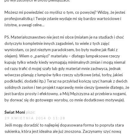
po wyrzuconych w błoto pieniądzach.
Możesz mi powiedzieć co myślisz o tym, co powyżej? Widzę, że jesteś
profesjonalistką i Twoje zdanie wydaje mi się bardzo wartościowe i
istotne, a uwagi celne…
PS. Materiałoznawstwo nie jest mi obce (miałam je na studiach i choć
dotyczyło kompletnie innych zagadnień, to wiele z tych zajęć
wyniosłam, co jest niezłym paradoksem, bo były nudne jak flaki z
olejem). Wiem o „pamięci” materiału – dlatego lumpeksowe rzeczy
kupuję tylko wtedy kiedy wymagają minimalnych zmian i mogą niemal
od razu trafić d mojej szafy lub gdy materiał mnie zachwyca, jednak
wówczas planuję z lumpów tylko rzeczy użytkowe (etui, torby, jakieś
podkładki, dodatki itp.) Teraz na przykład kończę szyć hamak z dwóch
solidnych zasłon i ten projekt naprawdę mnie cieszy (pewnie dlatego, że
jest bardzo prosty i efektowny, a Mój Mężczyzna aż przebiera nogami,
by dorwać się do gotowego wyrobu, co mnie dodatkowo motywuje).
Świat Moni
pisze:
29 KWIETNIA 2014 O 11:28
Jeśli mogę doradzić to najlepiej dopasowana forma to popruta stara
sukienka, która jest idealna ale już znoszona. Zaczynamy szyć nową