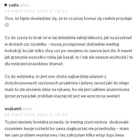
yadis
pisze:
29 KWIETNIA 2014 O 13:12
Ooo, to fajnie dowiedzieć się, że to co piszę komuś się realnie przydaje
🙂
Co do szycia to brak mi w tej dziedzinie takiej lekkości, jak na przykład
w drutach czy szydełku – muszę postępować dokładnie według
instrukcji, bo jak tylko chcę coś po swojemu to zawsze jest źle. A nawet
jak grzecznie wszystko robię jak kazali, to i tak nie zawsze wychodzi i to
dla mnie jest prawdziwy dramat.
Co do wdzianka, to jest ono chyba najbardziej udanym z
dotychczasowych szyciowych projektów i jedyny zarzut jaki do niego
mam to złe ułożenie dziur na rękawy, bo nie jest całkiem anatomiczne
(przez przypadek zrobiłam inaczej niż jest we wzorze na sweter)
wojkam5
pisze:
29 KWIETNIA 2014 O 12:55
Tu jest niestety brutalna prawda, że trening czyni mistrza -doskonale
rozumiem twoje rozterki bo sama ciagle przez nie przechodzę – mam
ten sam problem wymiarowy i tez zaliczyłam kilka wtop typu lewa