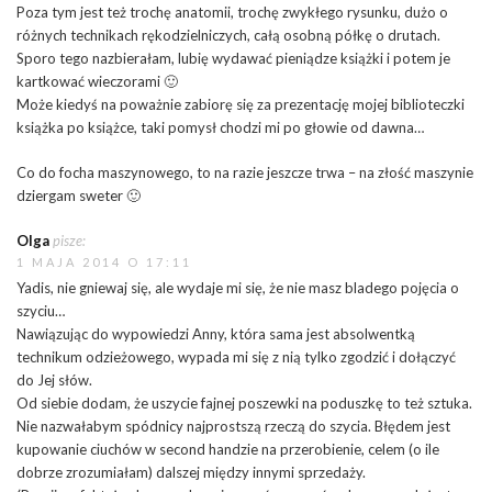
Poza tym jest też trochę anatomii, trochę zwykłego rysunku, dużo o
różnych technikach rękodzielniczych, całą osobną półkę o drutach.
Sporo tego nazbierałam, lubię wydawać pieniądze książki i potem je
kartkować wieczorami 🙂
Może kiedyś na poważnie zabiorę się za prezentację mojej biblioteczki
książka po książce, taki pomysł chodzi mi po głowie od dawna…
Co do focha maszynowego, to na razie jeszcze trwa – na złość maszynie
dziergam sweter 🙂
Olga
pisze:
1 MAJA 2014 O 17:11
Yadis, nie gniewaj się, ale wydaje mi się, że nie masz bladego pojęcia o
szyciu…
Nawiązując do wypowiedzi Anny, która sama jest absolwentką
technikum odzieżowego, wypada mi się z nią tylko zgodzić i dołączyć
do Jej słów.
Od siebie dodam, że uszycie fajnej poszewki na poduszkę to też sztuka.
Nie nazwałabym spódnicy najprostszą rzeczą do szycia. Błędem jest
kupowanie ciuchów w second handzie na przerobienie, celem (o ile
dobrze zrozumiałam) dalszej między innymi sprzedaży.