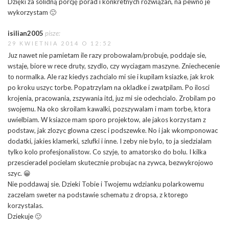
Dzięki za solidną porcję porad i konkretnych rozwiązań, na pewno je
wykorzystam 🙂
isilian2005
pisze:
29 KWIETNIA 2014 O 12:52
Juz nawet nie pamietam ile razy probowalam/probuje, poddaje sie,
wstaje, biore w rece druty, szydlo, czy wyciagam maszyne. Zniechecenie
to normalka. Ale raz kiedys zachcialo mi sie i kupilam ksiazke, jak krok
po kroku uszyc torbe. Popatrzylam na okladke i zwatpilam. Po ilosci
krojenia, pracowania, zszywania itd, juz mi sie odechcialo. Zrobilam po
swojemu. Na oko skroilam kawalki, pozszywalam i mam torbe, ktora
uwielbiam. W ksiazce mam sporo projektow, ale jakos korzystam z
podstaw, jak zlozyc glowna czesc i podszewke. No i jak wkomponowac
dodatki, jakies klamerki, szlufki i inne. I zeby nie bylo, to ja siedzialam
tylko kolo profesjonalistow. Co szyje, to amatorsko do bolu. I kilka
przescieradel pocielam skutecznie probujac na zywca, bezwykrojowo
szyc. 😀
Nie poddawaj sie. Dzieki Tobie i Twojemu wdzianku polarkowemu
zaczelam sweter na podstawie schematu z dropsa, z ktorego
korzystalas.
Dziekuje 🙂