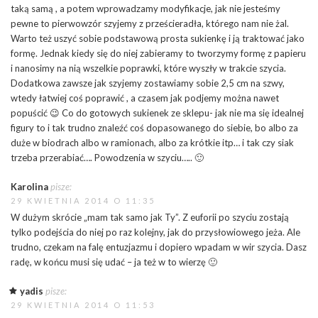
taką samą , a potem wprowadzamy modyfikacje, jak nie jesteśmy
pewne to pierwowzór szyjemy z prześcieradła, którego nam nie żal.
Warto też uszyć sobie podstawową prosta sukienkę i ją traktować jako
formę. Jednak kiedy się do niej zabieramy to tworzymy formę z papieru
i nanosimy na nią wszelkie poprawki, które wyszły w trakcie szycia.
Dodatkowa zawsze jak szyjemy zostawiamy sobie 2,5 cm na szwy,
wtedy łatwiej coś poprawić , a czasem jak podjemy można nawet
popuścić 😉 Co do gotowych sukienek ze sklepu- jak nie ma się idealnej
figury to i tak trudno znaleźć coś dopasowanego do siebie, bo albo za
duże w biodrach albo w ramionach, albo za krótkie itp… i tak czy siak
trzeba przerabiać…. Powodzenia w szyciu….. 🙂
Karolina
pisze:
29 KWIETNIA 2014 O 11:35
W dużym skrócie „mam tak samo jak Ty”. Z euforii po szyciu zostają
tylko podejścia do niej po raz kolejny, jak do przysłowiowego jeża. Ale
trudno, czekam na falę entuzjazmu i dopiero wpadam w wir szycia. Dasz
radę, w końcu musi się udać – ja też w to wierzę 🙂
yadis
pisze:
29 KWIETNIA 2014 O 11:53