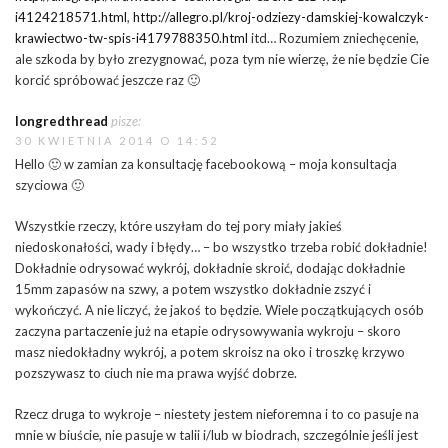
i4124218571.html
,
http://allegro.pl/kroj-odziezy-damskiej-kowalczyk-
krawiectwo-tw-spis-i4179788350.html
itd… Rozumiem zniechęcenie,
ale szkoda by było zrezygnować, poza tym nie wierzę, że nie będzie Cie
korcić spróbować jeszcze raz 🙂
longredthread
pisze:
30 KWIETNIA 2014 O 14:52
Hello 🙂 w zamian za konsultację facebookową – moja konsultacja
szyciowa 🙂
Wszystkie rzeczy, które uszyłam do tej pory miały jakieś
niedoskonałości, wady i błędy… – bo wszystko trzeba robić dokładnie!
Dokładnie odrysować wykrój, dokładnie skroić, dodając dokładnie
15mm zapasów na szwy, a potem wszystko dokładnie zszyć i
wykończyć. A nie liczyć, że jakoś to będzie. Wiele początkujących osób
zaczyna partaczenie już na etapie odrysowywania wykroju – skoro
masz niedokładny wykrój, a potem skroisz na oko i troszkę krzywo
pozszywasz to ciuch nie ma prawa wyjść dobrze.
Rzecz druga to wykroje – niestety jestem nieforemna i to co pasuje na
mnie w biuście, nie pasuje w talii i/lub w biodrach, szczególnie jeśli jest