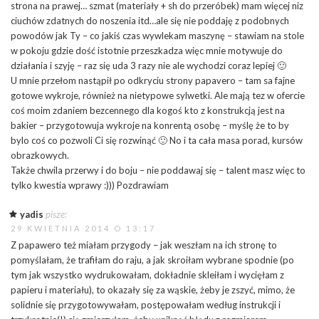
strona na prawej… szmat (materiały + sh do przeróbek) mam więcej niz
ciuchów zdatnych do noszenia itd…ale się nie poddaję z podobnych
powodów jak Ty – co jakiś czas wywlekam maszynę – stawiam na stole
w pokoju gdzie dość istotnie przeszkadza więc mnie motywuje do
działania i szyję – raz się uda 3 razy nie ale wychodzi coraz lepiej 🙂
U mnie przełom nastąpił po odkryciu strony papavero – tam sa fajne
gotowe wykroje, również na nietypowe sylwetki. Ale mają tez w ofercie
coś moim zdaniem bezcennego dla kogoś kto z konstrukcją jest na
bakier – przygotowuja wykroje na konrentą osobę – myślę że to by
bylo coś co pozwoli Ci się rozwinąć 🙂 No i ta cała masa porad, kursów
obrazkowych.
Także chwila przerwy i do boju – nie poddawaj się – talent masz więc to
tylko kwestia wprawy :))) Pozdrawiam
yadis
pisze:
29 KWIETNIA 2014 O 13:17
Z papawero też miałam przygody – jak weszłam na ich stronę to
pomyślałam, że trafiłam do raju, a jak skroiłam wybrane spodnie (po
tym jak wszystko wydrukowałam, dokładnie skleiłam i wycięłam z
papieru i materiału), to okazały się za wąskie, żeby je zszyć, mimo, że
solidnie się przygotowywałam, postępowałam według instrukcji i