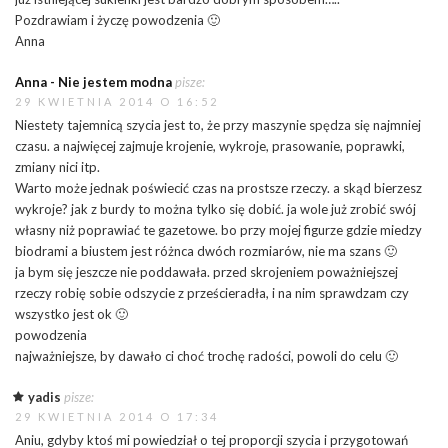
Pozdrawiam i życzę powodzenia 🙂
Anna
Anna - Nie jestem modna
pisze:
29 KWIETNIA 2014 O 16:52
Niestety tajemnicą szycia jest to, że przy maszynie spędza się najmniej
czasu. a najwięcej zajmuje krojenie, wykroje, prasowanie, poprawki,
zmiany nici itp.
Warto może jednak poświecić czas na prostsze rzeczy. a skąd bierzesz
wykroje? jak z burdy to można tylko się dobić. ja wole już zrobić swój
własny niż poprawiać te gazetowe. bo przy mojej figurze gdzie miedzy
biodrami a biustem jest różnca dwóch rozmiarów, nie ma szans 🙂
ja bym się jeszcze nie poddawała. przed skrojeniem poważniejszej
rzeczy robię sobie odszycie z prześcieradła, i na nim sprawdzam czy
wszystko jest ok 🙂
powodzenia
najważniejsze, by dawało ci choć trochę radości, powoli do celu 🙂
yadis
pisze:
29 KWIETNIA 2014 O 17:34
Aniu, gdyby ktoś mi powiedział o tej proporcji szycia i przygotowań