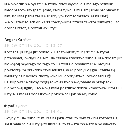
Nie, wydruk nie był zmniejszony, tylko wykrój dla mojego rozmiaru
niedopracowany (pamiętam, że nie tylko ja miałam jakieś problemy z
nim, bo inne panie też się skarżyły w komentarzach, że na styk).
Ale o ustawieniach drukarki rzeczywiście trzeba zawsze pamiętać – to
drobna rzecz, a potrafi wkurzyć.
BogaczKa
pisze:
29 KWIETNIA 2014 O 13:57
Kochana, ja szyję już ponad 20 lat z większymi bądź mniejszymi
przerwami, i wciąż udaje mi się czasem stworzyc babola. Nie dodam już
nic więcej mądrego do tego co już zostało powiedziane. Jedynie
powtórzę, że praktyka czyni mistrza, więc próby i ciągłe uczenie się
niestety na błędach, dadzą w końcu dobry efekt. Powodzenia 🙂
Ps. Kupowane ciuchy mogą również byc niewypałem w przypadku
kłopotliwej figury. Lepiej wg mnie poszukac dobrej krawcowej, która Ci
uszyje, a może i dodatkowo pokaże co i jak należy robic.
yadis
pisze:
29 KWIETNIA 2014 O 14:41
Gdyby mi się babol trafił raz na jakiś czas, to bym tak nie rozpaczała,
ale u mnie co nie uszyję to ubrania, to zawsze mniejszy albo większy