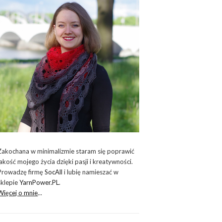
Zakochana w minimalizmie staram się poprawić
jakość mojego życia dzięki pasji i kreatywności.
Prowadzę firmę
SocAll
i lubię namieszać w
sklepie
YarnPower.PL
.
Więcej o mnie
...