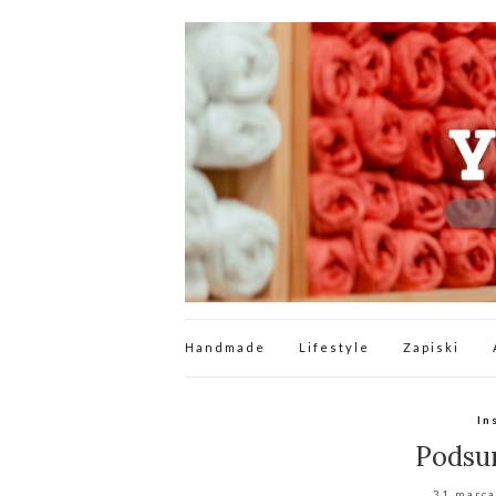
Handmade
Lifestyle
Zapiski
In
Podsu
31 marca