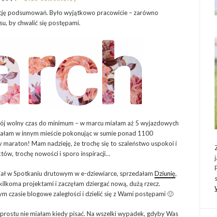
orcję podsumowań. Było wyjątkowo pracowicie – zarówno
u, by chwalić się postępami.
 mój wolny czas do minimum – w marcu miałam aż 5 wyjazdowych
dzałam w innym mieście pokonując w sumie ponad 1100
 maraton! Mam nadzieję, że trochę się to szaleństwo uspokoi i
ów, trochę nowości i sporo inspiracji…
ział w Spotkaniu drutowym w e-dziewiarce, sprzedałam
Dziunię
,
 z kilkoma projektami i zaczęłam dziergać nową, dużą rzecz.
m czasie blogowe zaległości i dzielić się z Wami postępami 🙂
prostu nie miałam kiedy pisać. Na wszelki wypadek, gdyby Was