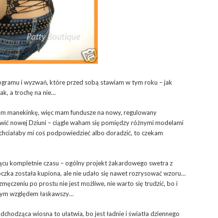
gramu i wyzwań, które przed sobą stawiam w tym roku – jak
tak, a trochę na nie…
łam manekinkę, więc mam fundusze na nowy, regulowany
ówić nowej Dziuni – ciągle waham się pomiędzy różnymi modelami
 chciałaby mi coś podpowiedzieć albo doradzić, to czekam
iącu kompletnie czasu – ogólny projekt żakardowego swetra z
czka została kupiona, ale nie udało się nawet rozrysować wzoru…
męczeniu po prostu nie jest możliwe, nie warto się trudzić, bo i
d tym względem łaskawszy…
adchodząca wiosna to ułatwia, bo jest ładnie i światła dziennego