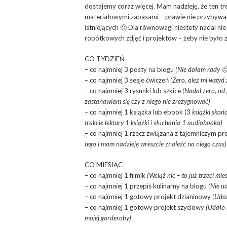
dostajemy coraz więcej. Mam nadzieję, że ten t
materiałowymi zapasami – prawie nie przybywa, 
istniejących 🙂 Dla równowagi niestety nadal n
robótkowych zdjęć i projektów – żeby nie było 
CO TYDZIEŃ
– co najmniej 3 posty na blogu
(Nie dałam rady 🙁
– co najmniej 3 sesje ćwiczeń
(Zero, ależ mi wstyd
– co najmniej 3 rysunki lub szkice
(Nadal zero, od
zastanawiam się czy z niego nie zrezygnować)
– co najmniej 1 książka lub ebook (3
książki skoń
trakcie lektury 1 książki i słuchania 1 audiobooka)
– co najmniej 1 rzecz związana z tajemniczym pr
tego i mam nadzieję wreszcie znaleźć na niego czas)
CO MIESIĄC
– co najmniej 1 filmik
(Wciąż nic – to już trzeci mie
– co najmniej 1 przepis kulinarny na blogu
(Nie u
– co najmniej 1 gotowy projekt dzianinowy
(Udał
– co najmniej 1 gotowy projekt szyciowy
(Udało 
mojej garderoby)