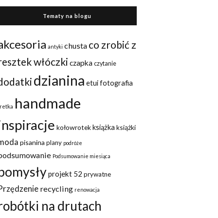
Tematy na blogu
akcesoria
co zrobić z
chusta
antyki
resztek włóczki
czapka
czytanie
dzianina
dodatki
etui
fotografia
handmade
fretka
inspiracje
kołowrotek
książka
książki
moda
pisanina
plany
podróże
podsumowanie
Podsumowanie miesiąca
pomysły
projekt 52
prywatne
Przędzenie
recycling
renowacja
robótki na drutach