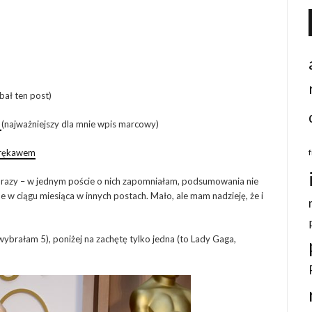
ał ten post)
a
(najważniejszy dla mnie wpis marcowy)
m rękawem
 3 razy – w jednym poście o nich zapomniałam, podsumowania nie
ne w ciągu miesiąca w innych postach. Mało, ale mam nadzieję, że i
ybrałam 5), poniżej na zachętę tylko jedna (to Lady Gaga,