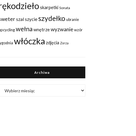
rękodzieło
skarpetki
Sonata
szydełko
sweter
szal
szycie
ubranie
wełna
wyzwanie
wnętrze
upcycling
wzór
włóczka
zdjęcia
tygodnia
Zorza
Archiwa
Archiwa