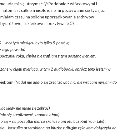
rend uda mi się utrzymać 🙂 Podobnie z włóczkowymi i
natomiast całkiem nieźle idzie mi pozbywanie się tych już
ie miałam czasu na solidne uporządkowanie archiwów
zbyt różowo, cukierkowo i pozytywnie 🙂
 – w całym miesiącu było tylko 5 postów)
 z tego powodu)
 początku roku, chyba nie trafiłam z tym postanowieniem,
czone w ciągu miesiąca, w tym 2 audiobooki, oprócz tego jestem w
ojektem (
Nadal nie udało się zrealizować nic, ale wracam myślami do
siąc kiedy nie mogę się zebrać)
dało się zrealizować, zapomniałam)
o się – na początku marca skończyłam otulacz Knit Your Life
)
się – koszulka przerobiona na bluzkę z długim rękawem dołączyła do