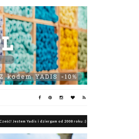
Cześć! Jestem Yadis i dziergam od 2008 roku :)