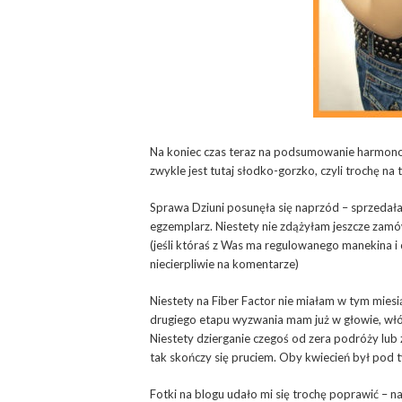
Na koniec czas teraz na podsumowanie harmono
zwykle jest tutaj słodko-gorzko, czyli trochę na 
Sprawa Dziuni posunęła się naprzód – sprzeda
egzemplarz. Niestety nie zdążyłam jeszcze zam
(jeśli któraś z Was ma regulowanego manekina i
niecierpliwie na komentarze)
Niestety na Fiber Factor nie miałam w tym mies
drugiego etapu wyzwania mam już w głowie, włó
Niestety dzierganie czegoś od zera podróży lub z
tak skończy się pruciem. Oby kwiecień był po
Fotki na blogu udało mi się trochę poprawić – n