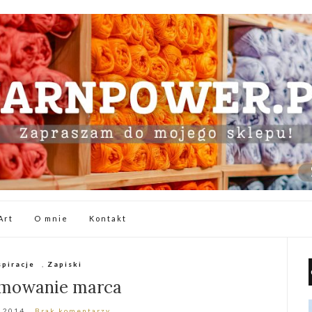
Art
O mnie
Kontakt
spiracje
,
Zapiski
mowanie marca
 2014
Brak komentarzy