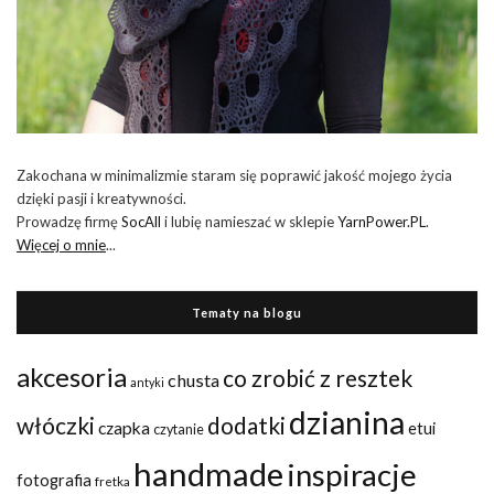
Zakochana w minimalizmie staram się poprawić jakość mojego życia
dzięki pasji i kreatywności.
Prowadzę firmę
SocAll
i lubię namieszać w sklepie
YarnPower.PL
.
Więcej o mnie
...
Tematy na blogu
akcesoria
co zrobić z resztek
chusta
antyki
dzianina
włóczki
dodatki
czapka
etui
czytanie
handmade
inspiracje
fotografia
fretka