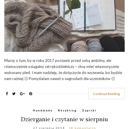
Marzę o tym, by w roku 2017 postawić przed sobą ambitny, ale
równocześnie osiągalny cel rękodzielniczy – chcę mieć własnoręcznie
wykonany pled. I mam nadzieję, że dołączycie do wyzwania, bo będzie
nam raźniej 🙂 Pomyślałam nawet o nagrodach dla uczestników 🙂
Continue Reading
Handmade
,
Recykling
,
Zapiski
Dzierganie i czytanie w sierpniu
27 sierpnia 2014
18 komentarzy