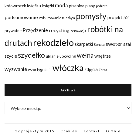
moda
kołowrotek
książka
książki
pisanina
plany
podróże
pomysły
podsumowanie
projekt 52
Podsumowanie miesiąca
robótki na
Przędzenie
recycling
prywatne
renowacja
rękodzieło
drutach
sweter
szal
skarpetki
Sonata
szydełko
wełna
szycie
wnętrze
upcycling
ubranie
włóczka
wyzwanie
zdjęcia
wzór tygodnia
Zorza
Archiwa
Archiwa
52 projekty w 2015
Cookies
Kontakt
O mnie