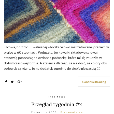
Filcowa, bo z filcu – wełnianej włóczki celowo maltretowanej praniem w
pralce w 60 stopniach. Poduszka, bo kawałki składowe są dwa i
stanowią poszewkę na ozdobną poduszkę, która mi się znudziła w
dotychczasowej formie. A szaleńca dlatego, że nie dość, że kolory obu
połówek są różne, to na dodatek zupełnie do siebie nie pasują 🙂
Continue Reading
Inspiracje
Przegląd tygodnia #4
7 sierpnia 2013
3 komentarze