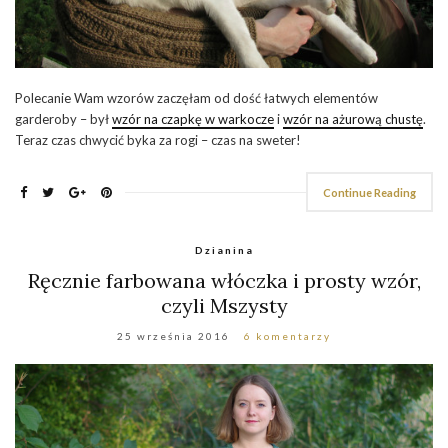
Polecanie Wam wzorów zaczęłam od dość łatwych elementów
garderoby – był
wzór na czapkę w warkocze
i
wzór na ażurową chustę
.
Teraz czas chwycić byka za rogi – czas na sweter!
Continue Reading
Dzianina
Ręcznie farbowana włóczka i prosty wzór,
czyli Mszysty
25 września 2016
6 komentarzy