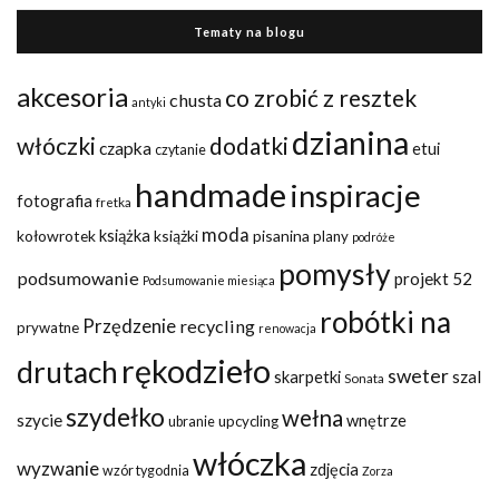
Tematy na blogu
akcesoria
co zrobić z resztek
chusta
antyki
dzianina
włóczki
dodatki
czapka
etui
czytanie
handmade
inspiracje
fotografia
fretka
moda
kołowrotek
książka
książki
pisanina
plany
podróże
pomysły
podsumowanie
projekt 52
Podsumowanie miesiąca
robótki na
Przędzenie
recycling
prywatne
renowacja
rękodzieło
drutach
sweter
szal
skarpetki
Sonata
szydełko
wełna
szycie
wnętrze
upcycling
ubranie
włóczka
wyzwanie
zdjęcia
wzór tygodnia
Zorza