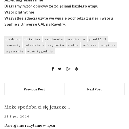
Diagramy: wzór opisowy ze zdjęciami każdego etapu
Wzór płatny: nie
Wszystkie zdjęcia użyte we wpisie pochodzą z galerii wzoru
Sophie’s Universe CAL na Ravelry.
do domu
dzianina
handmade
inspiracje
pled2017
pomysły
rękodzieło
szydełko
wełna
włóczka
wnętrze
wyzwanie
wzór tygodnia
Previous Post
Next Post
Może spodoba ci się jeszcze...
23 lipca 2014
Dzierganie i czytanie w lipcu