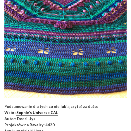
Podsumowanie dla tych co nie lubią czytać za dużo:
Wzór:
Sophie’s Universe CAL
Autor: Dedri Uys
Projektów na Ravelry: 4420
Język: angielski i inne