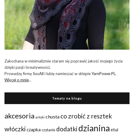
Zakochana w minimalizmie staram się poprawić jakość mojego życia
dzięki pasji i kreatywności.
Prowadzę firmę
SocAll
i lubię namieszać w sklepie
YarnPower.PL
.
Więcej o mnie
...
Tematy na blogu
akcesoria
co zrobić z resztek
chusta
antyki
dzianina
włóczki
dodatki
czapka
etui
czytanie