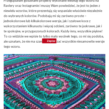
Przeglądałam godzinami projekty wykonane według tego wzoru na
Ravlery oraz Instagramie i muszę Wam powiedzieć, że jest to jeden z
niewielu wzorów, które prezentują się wspaniale właściwie niezależnie
do wybranych kolorów. Podobają mi się zarówno proste –
jednokolorowe lub kilkukolorowe wersje, jak i szałowe koce z
wykorzystaniem kilkunastu i więcej odcieni, zarówno te jaskrawe, jak i
te spokojne, w przygaszonych kolorach. Każdy inny, wszystkie piękne!
To co widzicie we wpisie to tylko mały wycinek tego, co mi się podoba,
Zapisz
ale uznałam, że nie ma szans, by pokazać wszystkie niesamowite wersje
tego wzoru.