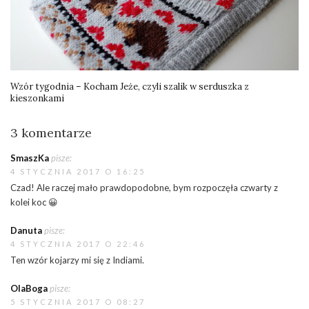
Wzór tygodnia – Kocham Jeże, czyli szalik w serduszka z
kieszonkami
3 komentarze
SmaszKa
pisze:
4 STYCZNIA 2017 O 16:25
Czad! Ale raczej mało prawdopodobne, bym rozpoczęła czwarty z
kolei koc 😀
Danuta
pisze:
4 STYCZNIA 2017 O 22:46
Ten wzór kojarzy mi się z Indiami.
OlaBoga
pisze:
5 STYCZNIA 2017 O 08:27