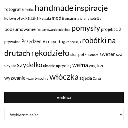
handmade
inspiracje
fotografia
fretka
moda
kołowrotek
książka
książki
pisanina
plany
podróże
pomysły
podsumowanie
projekt 52
Podsumowanie miesiąca
robótki na
Przędzenie
recycling
prywatne
renowacja
rękodzieło
drutach
sweter
szal
skarpetki
Sonata
szydełko
wełna
szycie
wnętrze
upcycling
ubranie
włóczka
wyzwanie
zdjęcia
wzór tygodnia
Zorza
Archiwa
Archiwa