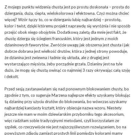
Z mojego punktu widzenia chusta jest po prostu doskonała – prosta do
dziergania, duża, ciepła, wielokolorowa i efektowna. Czyż można chcieć
więcej? Wzór łączy to, co w dzierganiu lubię najbardziej – prostotę,
kolor i twist, dzięki któremu projekt naprawdę się wyróżnia i nie sposób
przejść obok niego obojętnie. Dodatkową zaletą dla mnie jest fakt, że
chustę dzierga się ściegiem francuskim, który jest jednym z moich
dzianinowych faworytów. Zwróćcie uwagę jak obszerna jest chusta i jak
dobrze dobrana jest wielkość drutów, która z jednej strony powoduje,
że dzianina jest zwiewna i ładnie się układa, ale z drugiej jest
wystarczająco mięsista, żeby porządnie grzała. Dzianiny jest na tyle
dużo, że mogę się chustą owinąć co najmniej 3 razy okrywając całą szyję
i dekolt.
Przed sesją zastanawiałam się nad ponownym blokowaniem chusty, bo
zgodnie z tym, co sugeruje Marzena najlepsze efekty uzyskamy blokując
tą dzianinę przy użyciu drutów do blokowania, bo wówczas uzyskamy
najbardziej kanciasty kształt, który obiecuje nazwa wzoru. Niestety
jeszcze nie mam w moim dziewiarskim przyborniku tego akcesorium,
więc radziłam sobie tradycyjnymi metodami, czyli korzystałam ze
szpilek, co rzeczywiście nie jest najszczęśliwszym rozwiązaniem, bo na
powyższym zdjęciu zamiast prostych linii pomiędzy kolorami mamy