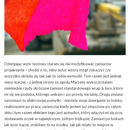
Dziergając wzór testowy staram się nie modyfikować zamiarów
projektanta – chodzi o to, żeby autor wzoru mógł zobaczyć czy
wszystko układa się tak, jak to sobie wymyślił. Tym razem jest jednak
nieco inaczej – z jednej strony za zgodą Marzeny wykorzystałam
niemieckie rzędy skrócone zamiast standardowego wrap & turn, które
mi się nie podoba, którego unikam i po prostu nie lubię. Druga zmiana
natomiast to efekt mojej pomyłki – niestety moje dzierganie to hobby,
realizowane po pracy, zazwyczaj kiedy jestem już zmęczona po całym
dniu i tym razem efektem tego jest autopilot, który włączył mi się przy
dodawaniu oczek w największym, żółtym trójkącie. Zamiast po bokach
jak wzór karze, zrobiłam to na środku, tak jak miało to miejsce w