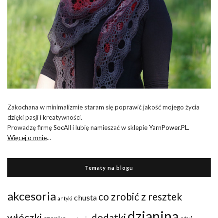
Zakochana w minimalizmie staram się poprawić jakość mojego życia
dzięki pasji i kreatywności.
Prowadzę firmę
SocAll
i lubię namieszać w sklepie
YarnPower.PL
.
Więcej o mnie
...
Tematy na blogu
akcesoria
co zrobić z resztek
chusta
antyki
dzianina
włóczki
dodatki