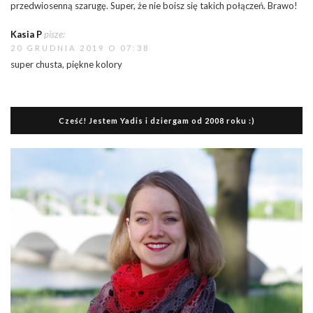
przedwiosenną szarugę. Super, że nie boisz się takich połączeń. Brawo!
Kasia P
pisze:
20 GRUDNIA 2019 O 07:38
super chusta, piękne kolory
Cześć! Jestem Yadis i dziergam od 2008 roku :)