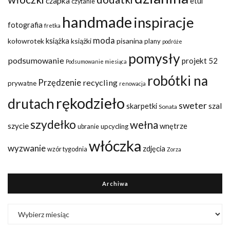
czapka
etui
czytanie
handmade
inspiracje
fotografia
fretka
moda
kołowrotek
książka
książki
pisanina
plany
podróże
pomysły
podsumowanie
projekt 52
Podsumowanie miesiąca
robótki na
Przędzenie
recycling
prywatne
renowacja
rękodzieło
drutach
sweter
szal
skarpetki
Sonata
szydełko
wełna
szycie
wnętrze
upcycling
ubranie
włóczka
wyzwanie
zdjęcia
wzór tygodnia
Zorza
Archiwa
Archiwa