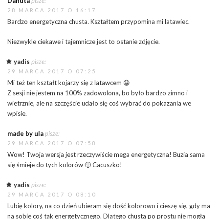
Danuta
pisze:
28 MARCA 2017 O 16:17
Bardzo energetyczna chusta. Kształtem przypomina mi latawiec.
Niezwykle ciekawe i tajemnicze jest to ostanie zdjęcie.
yadis
pisze:
29 MARCA 2017 O 07:25
Mi też ten kształt kojarzy się z latawcem 😀
Z sesji nie jestem na 100% zadowolona, bo było bardzo zimno i
wietrznie, ale na szczęście udało się coś wybrać do pokazania we
wpisie.
made by ula
pisze:
29 MARCA 2017 O 07:58
Wow! Twoja wersja jest rzeczywiście mega energetyczna! Buzia sama
się śmieje do tych kolorów 🙂 Cacuszko!
yadis
pisze:
29 MARCA 2017 O 08:10
Lubię kolory, na co dzień ubieram się dość kolorowo i cieszę się, gdy ma
na sobie coś tak energetycznego. Dlatego chusta po prostu nie mogła