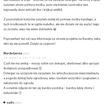
zużyłam około półtora motka, wzór nie kłamie i potrzeba tam
naprawdę dużo włóczki (bo i trójkąt wielki).
Z pozostałych kolorów zużyłam mniej niż połowę motka każdego, a
tych środkowych to w ogóle malutko, ale nie chciało mi się ważyć tego
co zostało, więc nie wiem dokładnie 😀
Poprawiłam też od razu informacje na stronie projektu na Ravelry, żeby
nikt się nie pomylił. Dzięki za czujność!
Nordstjerna
pisze:
28 MARCA 2017 O 18:30
Czyli nie ma zmiłuj – muszę sobie coś dokupić, ufarbować albo uprząść
(kolejność przypadkowa) 😉
Dziergać na szczęście nie zaczęłam, bo włóczka jeszcze nieprzewinięta,
a pogoda dzisiaj była ogrodowa, więc rzuciłam wszystko i pognałam z
sekatorem do ogrodu.
A ostatnie zdjęcie mi też się bardzo podoba – bardzo lubię złomy i
industriale 🙂
yadis
pisze: