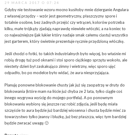
29 MARCA 2017 O 07:24
Gdyby nie testowanie wzoru mocno kusiłoby mnie dzierganie Angulara
z własnej przędzy – wzór jest geometryczny, płaszczyzny spore i
totalnie osobne, bez żadnych przejść czy wtrąceń, kolorów potrzeba
kilku, małe trójkąty zjadają naprawdę niewiele włóczki, a na koniec to
co najważniejsze (jak lukier który nadaje smak całemu ciastu) wszystko
jest garterem, który świetnie prezentuje ręcznie przędzioną włóczkę.
Jeśli chodzi o fotki, to takich industrialnych było więcej, bo właśnie mi
robią drogę tuż pod oknami i stoi sporo ciężkiego sprzętu wokoło, ale
niestety dzień był zaskakująco zimny i wietrzny, więc sporo ujęć
odpadło, bo po modelce było widać, że aura niesprzyjająca.
Planuję ponowne blokowanie chusty jak już się zaopatrzę w druty do
blokowania (które mam na liście już chyba ze 2 lata, tylko ciągle coś
innego wygrywa wyścig do mojego portfela). A po ponownym
blokowaniu wybiorę się jeszcze raz robić zdjęcia, jeśli będę miała
szczęście to aura będzie już bardziej wiosenna i chusta będzie mieć za
towarzystwo tylko jeansy i bluzkę, już bez płaszcza, więc tym bardziej
będzie zwracać uwagę 🙂