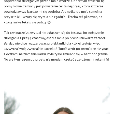
poprzednio dzierganym przede mnie wzorze. Ubocznym efektem tej
pomyłkowej zamiany jest powstanie centalnej pręgi, która szczerze
powiedziawszy bardzo mi się podoba. Ale notka do mnie samej na
przyszłość – wzory się czyta a nie zgaduje! Trzeba też pilnować, na
którą linijkę tekstu się patrzy 😉
Tak czy inaczej zazwyczaj nie zgłaszam się do testów, bo połączenie
dziergania z presją czasową jest dla mnie po prostu niewarte zachodu.
Bardzo nie chcę rozczarować projektantki dla której testuję, więc
zazwyczaj wolę zwyczajnie zaczekać i kupić wzór po premierze niż gnać
z oczkami na złamanie karku, byle tylko zmieścić się w harmonogramie.
No ale tym razem po prostu nie mogłam czekać z założonymi rękami 😀