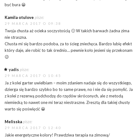
być bura 😀
Kamila otulove
pisze:
29 MARCA 2017 O 09:38
Twoja chusta aż ocieka soczystością 🙂 W takich barwach żadna zima
nie straszna.
Chusta mi się bardzo podoba, za to ścieg zniechęca. Bardzo lubię efekt
który daje, ale robić to tak średnio… pewnie koło jesieni się przekonam
😉
yadis
pisze:
29 MARCA 2017 O 10:45
Ja z kolei garter uwielbiam – moim zdaniem nadaje się do wszystkiego,
dzierga się bardzo szybko bo to same prawe, no i nie da się pomylić. Ja
z kolei z rezerwą podchodzę do rzędów skróconych, ale z metodą
niemiecką to nawet one mi teraz niestraszne. Zresztą dla takiej chusty
warto się poświęcić 😀
Melisska
pisze:
29 MARCA 2017 O 12:40
Jakie energetyczne kolory! Prawdziwa terapia na zimową/