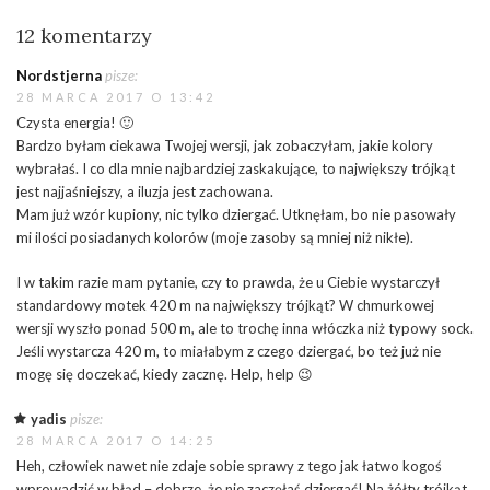
12 komentarzy
Nordstjerna
pisze:
28 MARCA 2017 O 13:42
Czysta energia! 🙂
Bardzo byłam ciekawa Twojej wersji, jak zobaczyłam, jakie kolory
wybrałaś. I co dla mnie najbardziej zaskakujące, to największy trójkąt
jest najjaśniejszy, a iluzja jest zachowana.
Mam już wzór kupiony, nic tylko dziergać. Utknęłam, bo nie pasowały
mi ilości posiadanych kolorów (moje zasoby są mniej niż nikłe).
I w takim razie mam pytanie, czy to prawda, że u Ciebie wystarczył
standardowy motek 420 m na największy trójkąt? W chmurkowej
wersji wyszło ponad 500 m, ale to trochę inna włóczka niż typowy sock.
Jeśli wystarcza 420 m, to miałabym z czego dziergać, bo też już nie
mogę się doczekać, kiedy zacznę. Help, help 😉
yadis
pisze:
28 MARCA 2017 O 14:25
Heh, człowiek nawet nie zdaje sobie sprawy z tego jak łatwo kogoś
wprowadzić w błąd – dobrze, że nie zaczęłaś dziergać! Na żółty trójkąt