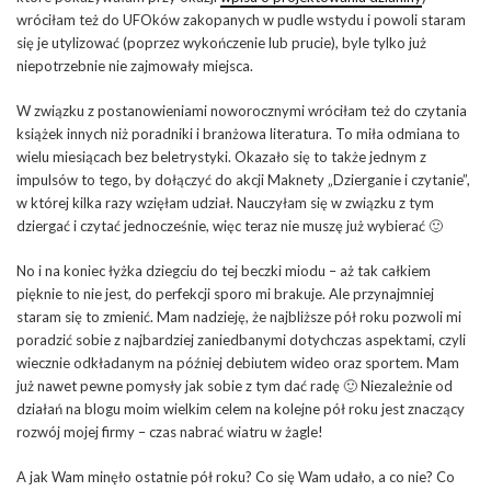
wróciłam też do UFOków zakopanych w pudle wstydu i powoli staram
się je utylizować (poprzez wykończenie lub prucie), byle tylko już
niepotrzebnie nie zajmowały miejsca.
W związku z postanowieniami noworocznymi wróciłam też do czytania
książek innych niż poradniki i branżowa literatura. To miła odmiana to
wielu miesiącach bez beletrystyki. Okazało się to także jednym z
impulsów to tego, by dołączyć do akcji Maknety „Dzierganie i czytanie”,
w której kilka razy wzięłam udział. Nauczyłam się w związku z tym
dziergać i czytać jednocześnie, więc teraz nie muszę już wybierać 🙂
No i na koniec łyżka dziegciu do tej beczki miodu – aż tak całkiem
pięknie to nie jest, do perfekcji sporo mi brakuje. Ale przynajmniej
staram się to zmienić. Mam nadzieję, że najbliższe pół roku pozwoli mi
poradzić sobie z najbardziej zaniedbanymi dotychczas aspektami, czyli
wiecznie odkładanym na później debiutem wideo oraz sportem. Mam
już nawet pewne pomysły jak sobie z tym dać radę 🙂 Niezależnie od
działań na blogu moim wielkim celem na kolejne pół roku jest znaczący
rozwój mojej firmy – czas nabrać wiatru w żagle!
A jak Wam minęło ostatnie pół roku? Co się Wam udało, a co nie? Co