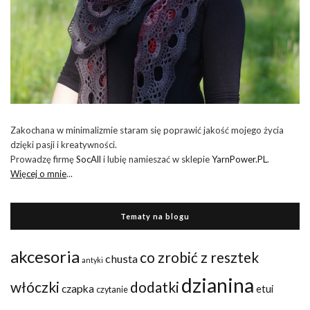
Zakochana w minimalizmie staram się poprawić jakość mojego życia
dzięki pasji i kreatywności.
Prowadzę firmę
SocAll
i lubię namieszać w sklepie
YarnPower.PL
.
Więcej o mnie
...
Tematy na blogu
akcesoria
co zrobić z resztek
chusta
antyki
dzianina
włóczki
dodatki
czapka
etui
czytanie