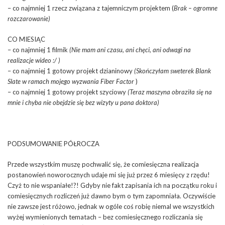
– co najmniej 1 rzecz związana z tajemniczym projektem (
Brak – ogromne
rozczarowanie)
CO MIESIĄC
– co najmniej 1 filmik
(Nie mam ani czasu, ani chęci, ani odwagi na
realizacje wideo :/ )
– co najmniej 1 gotowy projekt dzianinowy
(Skończyłam sweterek Blank
Slate w ramach mojego wyzwania Fiber Factor
)
– co najmniej 1 gotowy projekt szyciowy
(Teraz maszyna obraziła się na
mnie i chyba nie obejdzie się bez wizyty u pana doktora)
PODSUMOWANIE PÓŁROCZA
Przede wszystkim muszę pochwalić się, że comiesięczna realizacja
postanowień noworocznych udaje mi się już przez 6 miesięcy z rzędu!
Czyż to nie wspaniałe!?! Gdyby nie fakt zapisania ich na początku roku i
comiesięcznych rozliczeń już dawno bym o tym zapomniała. Oczywiście
nie zawsze jest różowo, jednak w ogóle coś robię niemal we wszystkich
wyżej wymienionych tematach – bez comiesięcznego rozliczania się