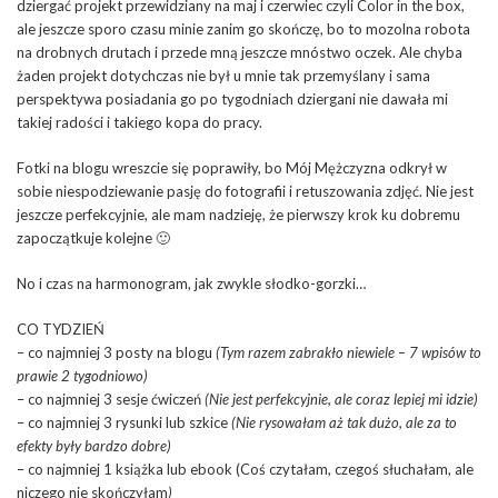
dziergać projekt przewidziany na maj i czerwiec czyli Color in the box,
ale jeszcze sporo czasu minie zanim go skończę, bo to mozolna robota
na drobnych drutach i przede mną jeszcze mnóstwo oczek. Ale chyba
żaden projekt dotychczas nie był u mnie tak przemyślany i sama
perspektywa posiadania go po tygodniach dziergani nie dawała mi
takiej radości i takiego kopa do pracy.
Fotki na blogu wreszcie się poprawiły, bo Mój Mężczyzna odkrył w
sobie niespodziewanie pasję do fotografii i retuszowania zdjęć. Nie jest
jeszcze perfekcyjnie, ale mam nadzieję, że pierwszy krok ku dobremu
zapoczątkuje kolejne 🙂
No i czas na harmonogram, jak zwykle słodko-gorzki…
CO TYDZIEŃ
– co najmniej 3 posty na blogu
(Tym razem zabrakło niewiele – 7 wpisów to
prawie 2 tygodniowo)
– co najmniej 3 sesje ćwiczeń
(Nie jest perfekcyjnie, ale coraz lepiej mi idzie)
– co najmniej 3 rysunki lub szkice
(Nie rysowałam aż tak dużo, ale za to
efekty były bardzo dobre)
– co najmniej 1 książka lub ebook (Coś czytałam, czegoś słuchałam, ale
niczego nie skończyłam
)