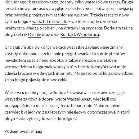
nic nudnego i bezsensownego, zostały tylko wartościowe rzeczy. Druga
rzecz to nowy, turkusowy wygląd z prostym menu, łatwiejszą nawigacją
oraz bardziej przejrzystym szablonem wpisów. Trzecia rzecz to nowy
cykl na blogu –
warsztat dziewiarki
– w którym będę dzielić się
praktyczną wiedzą o robieniu na drutach i na szydełku. Dodałam też na
blogu sekcję
O mnie
oraz dział
Kontakt/Współpraca
.
Chciałabym aby do końca wakacji wszystkie zaplanowane zmiany
zostały dokonane – czeka mnie przygotowanie dla subskrybentów
newslettera specjalnego ebooka, a także nareszcie chciałabym
wprowadzić na blogu znak wodny, który będzie identyfikował moje
zdjęcia krążące w odmętach internetu. Mogę też po cichu zapowiedzieć,
że na blogu pojawią się nowe cykle…
W czerwcu na blogu pojawiło się aż 7 wpisów, co ciekawe uznaję je
wszystkie za równie dobre i warte Waszej uwagi, więc jeśli coś
przegapiliście, to macie szansę teraz to nadrobić. Moim zdaniem
czerwiec był jednym z najlepszych miesięcy w dotychczasowej historii
bloga – zdarzyło się tu wiele dobrego 🙂
Podsumowanie maja