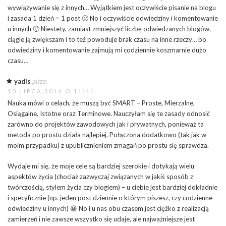
wywiązywanie się z innych… Wyjątkiem jest oczywiście pisanie na blogu
i zasada 1 dzień = 1 post 🙂 No i oczywiście odwiedziny i komentowanie
u innych 🙂 Niestety, zamiast zmniejszyć liczbę odwiedzanych blogów,
ciągle ją zwiększam i to też powoduje brak czasu na inne rzeczy… bo
odwiedziny i komentowanie zajmują mi codziennie koszmarnie dużo
czasu…
yadis
pisze:
10 LIPCA 2014 O 11:41
Nauka mówi o celach, że muszą być SMART – Proste, Mierzalne,
Osiągalne, Istotne oraz Terminowe. Nauczyłam się te zasady odnosić
zarówno do projektów zawodowych jak i prywatnych, ponieważ ta
metoda po prostu działa najlepiej. Połączona dodatkowo (tak jak w
moim przypadku) z upublicznieniem zmagań po prostu się sprawdza.
Wydaje mi się, że moje cele są bardziej szerokie i dotykają wielu
aspektów życia (chociaż zazwyczaj związanych w jakiś sposób z
twórczością, stylem życia czy blogiem) – u ciebie jest bardziej dokładnie
i specyficznie (np. jeden post dziennie o którym piszesz, czy codzienne
odwiedziny u innych) 😀 No i u nas obu czasem jest ciężko z realizacją
zamierzeń i nie zawsze wszystko się udaje, ale najważniejsze jest