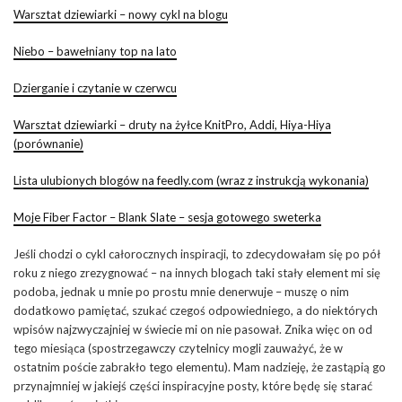
Warsztat dziewiarki – nowy cykl na blogu
Niebo – bawełniany top na lato
Dzierganie i czytanie w czerwcu
Warsztat dziewiarki – druty na żyłce KnitPro, Addi, Hiya-Hiya
(porównanie)
Lista ulubionych blogów na feedly.com (wraz z instrukcją wykonania)
Moje Fiber Factor – Blank Slate – sesja gotowego sweterka
Jeśli chodzi o cykl całorocznych inspiracji, to zdecydowałam się po pół
roku z niego zrezygnować – na innych blogach taki stały element mi się
podoba, jednak u mnie po prostu mnie denerwuje – muszę o nim
dodatkowo pamiętać, szukać czegoś odpowiedniego, a do niektórych
wpisów najzwyczajniej w świecie mi on nie pasował. Znika więc on od
tego miesiąca (spostrzegawczy czytelnicy mogli zauważyć, że w
ostatnim poście zabrakło tego elementu). Mam nadzieję, że zastąpią go
przynajmniej w jakiejś części inspiracyjne posty, które będę się starać