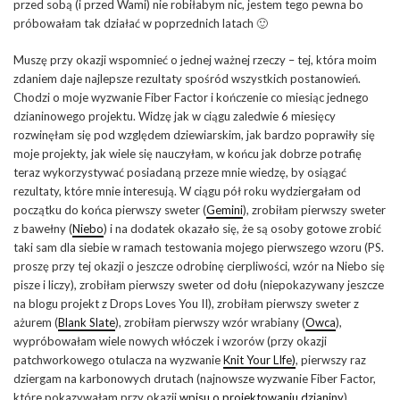
przed sobą (i przed Wami) nie robiłabym nic, jestem tego pewna bo
próbowałam tak działać w poprzednich latach 🙂
Muszę przy okazji wspomnieć o jednej ważnej rzeczy – tej, która moim
zdaniem daje najlepsze rezultaty spośród wszystkich postanowień.
Chodzi o moje wyzwanie Fiber Factor i kończenie co miesiąc jednego
dzianinowego projektu. Widzę jak w ciągu zaledwie 6 miesięcy
rozwinęłam się pod względem dziewiarskim, jak bardzo poprawiły się
moje projekty, jak wiele się nauczyłam, w końcu jak dobrze potrafię
teraz wykorzystywać posiadaną przeze mnie wiedzę, by osiągać
rezultaty, które mnie interesują. W ciągu pół roku wydziergałam od
początku do końca pierwszy sweter (
Gemini
), zrobiłam pierwszy sweter
z bawełny (
Niebo
) i na dodatek okazało się, że są osoby gotowe zrobić
taki sam dla siebie w ramach testowania mojego pierwszego wzoru (PS.
proszę przy tej okazji o jeszcze odrobinę cierpliwości, wzór na Niebo się
pisze i liczy), zrobiłam pierwszy sweter od dołu (niepokazywany jeszcze
na blogu projekt z Drops Loves You II), zrobiłam pierwszy sweter z
ażurem (
Blank Slate
), zrobiłam pierwszy wzór wrabiany (
Owca
),
wypróbowałam wiele nowych włóczek i wzorów (przy okazji
patchworkowego otulacza na wyzwanie
Knit Your LIfe)
, pierwszy raz
dziergam na karbonowych drutach (najnowsze wyzwanie Fiber Factor,
które pokazywałam przy okazji
wpisu o projektowaniu dzianiny
)