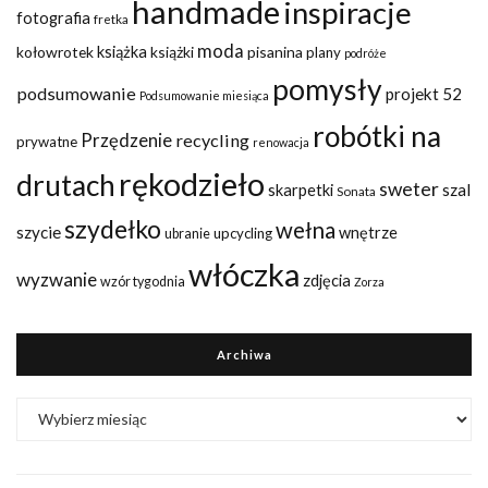
handmade
inspiracje
fotografia
fretka
moda
kołowrotek
książka
książki
pisanina
plany
podróże
pomysły
podsumowanie
projekt 52
Podsumowanie miesiąca
robótki na
Przędzenie
recycling
prywatne
renowacja
rękodzieło
drutach
sweter
szal
skarpetki
Sonata
szydełko
wełna
szycie
wnętrze
upcycling
ubranie
włóczka
wyzwanie
zdjęcia
wzór tygodnia
Zorza
Archiwa
Archiwa