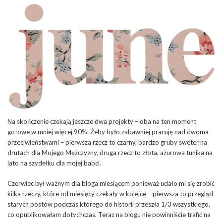
Na skończenie czekają jeszcze dwa projekty – oba na ten moment
gotowe w mniej więcej 90%. Żeby było zabawniej pracuję nad dwoma
przeciwieństwami – pierwsza rzecz to czarny, bardzo gruby sweter na
drutach dla Mojego Mężczyzny, druga rzecz to złota, ażurowa tunika na
lato na szydełku dla mojej babci.
Czerwiec był ważnym dla bloga miesiącem ponieważ udało mi się zrobić
kilka rzeczy, które od miesięcy czekały w kolejce – pierwsza to przegląd
starych postów podczas którego do historii przeszła 1/3 wszystkiego,
co opublikowałam dotychczas. Teraz na blogu nie powinniście trafić na