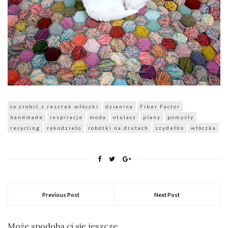
co zrobić z resztek włóczki
dzianina
Fiber Factor
handmade
inspiracje
moda
otulacz
plany
pomysły
recycling
rękodzieło
robótki na drutach
szydełko
włóczka
Previous Post
Next Post
Może spodoba ci się jeszcze...