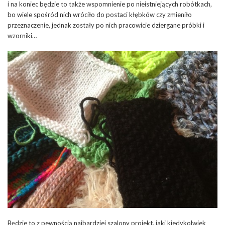
i na koniec będzie to także wspomnienie po nieistniejących robótkach,
bo wiele spośród nich wróciło do postaci kłębków czy zmieniło
przeznaczenie, jednak zostały po nich pracowicie dziergane próbki i
wzorniki…
Będzie to z pewnością najbardziej szalony projekt, jaki kiedykolwiek