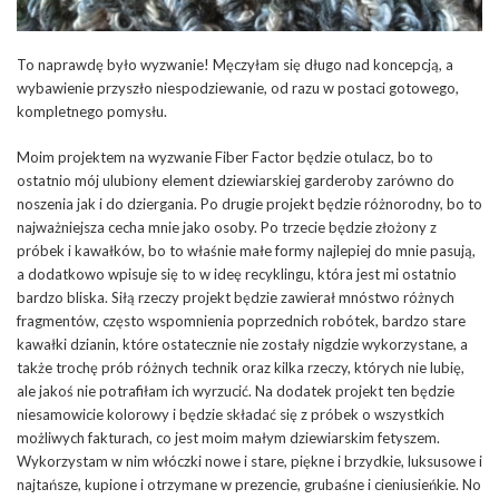
To naprawdę było wyzwanie! Męczyłam się długo nad koncepcją, a
wybawienie przyszło niespodziewanie, od razu w postaci gotowego,
kompletnego pomysłu.
Moim projektem na wyzwanie Fiber Factor będzie otulacz, bo to
ostatnio mój ulubiony element dziewiarskiej garderoby zarówno do
noszenia jak i do dziergania. Po drugie projekt będzie różnorodny, bo to
najważniejsza cecha mnie jako osoby. Po trzecie będzie złożony z
próbek i kawałków, bo to właśnie małe formy najlepiej do mnie pasują,
a dodatkowo wpisuje się to w ideę recyklingu, która jest mi ostatnio
bardzo bliska. Siłą rzeczy projekt będzie zawierał mnóstwo różnych
fragmentów, często wspomnienia poprzednich robótek, bardzo stare
kawałki dzianin, które ostatecznie nie zostały nigdzie wykorzystane, a
także trochę prób różnych technik oraz kilka rzeczy, których nie lubię,
ale jakoś nie potrafiłam ich wyrzucić. Na dodatek projekt ten będzie
niesamowicie kolorowy i będzie składać się z próbek o wszystkich
możliwych fakturach, co jest moim małym dziewiarskim fetyszem.
Wykorzystam w nim włóczki nowe i stare, piękne i brzydkie, luksusowe i
najtańsze, kupione i otrzymane w prezencie, grubaśne i cieniusieńkie. No