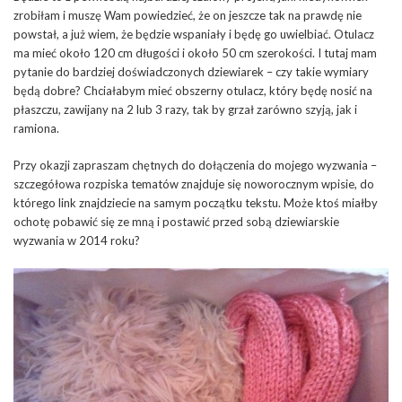
zrobiłam i muszę Wam powiedzieć, że on jeszcze tak na prawdę nie
powstał, a już wiem, że będzie wspaniały i będę go uwielbiać. Otulacz
ma mieć około 120 cm długości i około 50 cm szerokości. I tutaj mam
pytanie do bardziej doświadczonych dziewiarek – czy takie wymiary
będą dobre? Chciałabym mieć obszerny otulacz, który będę nosić na
płaszczu, zawijany na 2 lub 3 razy, tak by grzał zarówno szyją, jak i
ramiona.
Przy okazji zapraszam chętnych do dołączenia do mojego wyzwania –
szczegółowa rozpiska tematów znajduje się noworocznym wpisie, do
którego link znajdziecie na samym początku tekstu. Może ktoś miałby
ochotę pobawić się ze mną i postawić przed sobą dziewiarskie
wyzwania w 2014 roku?