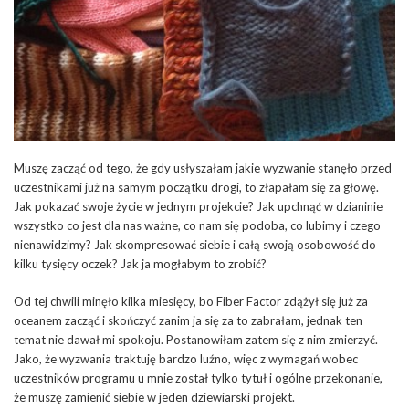
Muszę zacząć od tego, że gdy usłyszałam jakie wyzwanie stanęło przed
uczestnikami już na samym początku drogi, to złapałam się za głowę.
Jak pokazać swoje życie w jednym projekcie? Jak upchnąć w dzianinie
wszystko co jest dla nas ważne, co nam się podoba, co lubimy i czego
nienawidzimy? Jak skompresować siebie i całą swoją osobowość do
kilku tysięcy oczek? Jak ja mogłabym to zrobić?
Od tej chwili minęło kilka miesięcy, bo Fiber Factor zdążył się już za
oceanem zacząć i skończyć zanim ja się za to zabrałam, jednak ten
temat nie dawał mi spokoju. Postanowiłam zatem się z nim zmierzyć.
Jako, że wyzwania traktuję bardzo luźno, więc z wymagań wobec
uczestników programu u mnie został tylko tytuł i ogólne przekonanie,
że muszę zamienić siebie w jeden dziewiarski projekt.