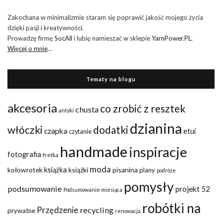
Zakochana w minimalizmie staram się poprawić jakość mojego życia
dzięki pasji i kreatywności.
Prowadzę firmę
SocAll
i lubię namieszać w sklepie
YarnPower.PL
.
Więcej o mnie
...
Tematy na blogu
akcesoria
co zrobić z resztek
chusta
antyki
dzianina
włóczki
dodatki
czapka
etui
czytanie
handmade
inspiracje
fotografia
fretka
moda
kołowrotek
książka
książki
pisanina
plany
podróże
pomysły
podsumowanie
projekt 52
Podsumowanie miesiąca
robótki na
Przędzenie
recycling
prywatne
renowacja