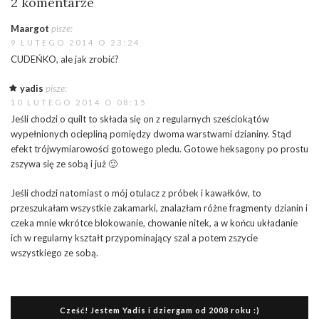
2 komentarze
Maargot
pisze:
9 LUTEGO 2014 O 23:24
CUDEŃKO, ale jak zrobić?
yadis
pisze:
10 LUTEGO 2014 O 08:15
Jeśli chodzi o quilt to składa się on z regularnych sześciokątów
wypełnionych ociepliną pomiędzy dwoma warstwami dzianiny. Stąd
efekt trójwymiarowości gotowego pledu. Gotowe heksagony po prostu
zszywa się ze sobą i już 🙂
Jeśli chodzi natomiast o mój otulacz z próbek i kawałków, to
przeszukałam wszystkie zakamarki, znalazłam różne fragmenty dzianin i
czeka mnie wkrótce blokowanie, chowanie nitek, a w końcu układanie
ich w regularny kształt przypominający szal a potem zszycie
wszystkiego ze sobą.
Cześć! Jestem Yadis i dziergam od 2008 roku :)