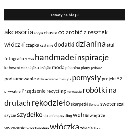
Tematy na blogu
akcesoria
co zrobić z resztek
chusta
antyki
dzianina
włóczki
dodatki
czapka
etui
czytanie
handmade
inspiracje
fotografia
fretka
moda
kołowrotek
książka
książki
pisanina
plany
podróże
pomysły
podsumowanie
projekt 52
Podsumowanie miesiąca
robótki na
Przędzenie
recycling
prywatne
renowacja
rękodzieło
drutach
sweter
szal
skarpetki
Sonata
szydełko
wełna
szycie
wnętrze
upcycling
ubranie
włóczka
wyzwanie
zdjęcia
wzór tygodnia
Zorza