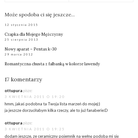
Może spodoba ci się jeszcze...
12 stycznia 2015
Czapka dla Mojego Mężczyzny
25 sierpnia 2013
Nowy aparat – Pentax k-30
29 marca 2012
Romantyczna chusta z falbanką w kolorze lawendy
17 komentarzy
ottupura
pisze:
3 KWIETNIA 2011 O 19:20
hmm, jakaś podobna ta Twoja lista marzeń do mojej:)
ja jeszcze dorzuciłabym kilka rzeczy, ale to już fanaberie:D
ottupura
pisze:
3 KWIETNIA 2011 O 19:25
dodam jeszcze, ze ceramiczny pojemnik na wełnę podoba mi się