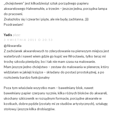
„chciejstwem” jest kilkadziesiąt sztuk porządnego papieru
akwarelowego Hahnemuhle, a trzecim – jeszcze jedna, porządna lampa
do pracowni.
Znalazłoby się i czwarte i piąte, ale nie będę zachłanna. ;)))
Pozdrawiam!
Yadis
pisze:
3 KWIETNIA 2011 O 20:53
@Akwarelia
Z zachcianek akwarelowych to zdecydowanie na pierwszym miejscu jest
waterbrush i nawet wiem gdzie go kupić we Wrocławiu, tylko teraz mi
trochę szkoda pieniędzy, bo i tak nie mam czasu na malowanie.
Mam jeszcze jedno chciejstwo – zestaw do malowania w plenerze, który
widziałam w jakiejś książce – składany do postaci prostokątnej, a po
rozłożeniu bardzo funkcjonalny
Poza tym właściwie wszystko mam – bawełniany blok, nawet
bawełniany papier czerpany ręcznie, kilka różnych bloków do akwareli,
ukochany szkicownik w rozsądnym formacie, porządne akwarele w
kostkach, dobre pędzle (zostały mi ze studiów artystycznych), sztalugę
stołową i jeszcze kilka drobiazgów.