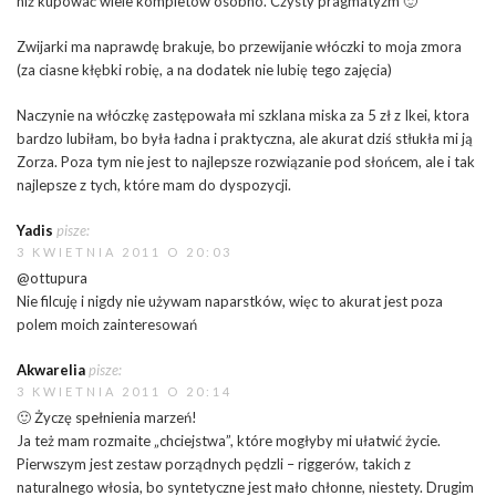
niż kupować wiele kompletów osobno. Czysty pragmatyzm 🙂
Zwijarki ma naprawdę brakuje, bo przewijanie włóczki to moja zmora
(za ciasne kłębki robię, a na dodatek nie lubię tego zajęcia)
Naczynie na włóczkę zastępowała mi szklana miska za 5 zł z Ikei, ktora
bardzo lubiłam, bo była ładna i praktyczna, ale akurat dziś stłukła mi ją
Zorza. Poza tym nie jest to najlepsze rozwiązanie pod słońcem, ale i tak
najlepsze z tych, które mam do dyspozycji.
Yadis
pisze:
3 KWIETNIA 2011 O 20:03
@ottupura
Nie filcuję i nigdy nie używam naparstków, więc to akurat jest poza
polem moich zainteresowań
Akwarelia
pisze:
3 KWIETNIA 2011 O 20:14
🙂 Życzę spełnienia marzeń!
Ja też mam rozmaite „chciejstwa”, które mogłyby mi ułatwić życie.
Pierwszym jest zestaw porządnych pędzli – riggerów, takich z
naturalnego włosia, bo syntetyczne jest mało chłonne, niestety. Drugim