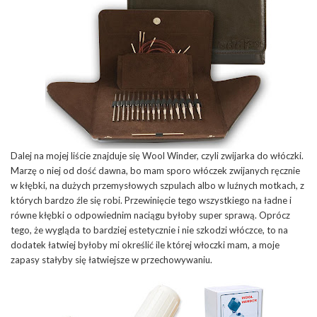
Dalej na mojej liście znajduje się Wool Winder, czyli zwijarka do włóczki.
Marzę o niej od dość dawna, bo mam sporo włóczek zwijanych ręcznie
w kłębki, na dużych przemysłowych szpulach albo w luźnych motkach, z
których bardzo źle się robi. Przewinięcie tego wszystkiego na ładne i
równe kłębki o odpowiednim naciągu byłoby super sprawą. Oprócz
tego, że wygląda to bardziej estetycznie i nie szkodzi włóczce, to na
dodatek łatwiej byłoby mi określić ile której włoczki mam, a moje
zapasy stałyby się łatwiejsze w przechowywaniu.