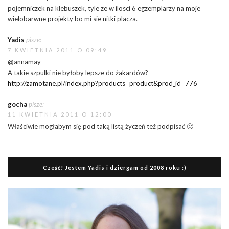
pojemniczek na klebuszek, tyle ze w ilosci 6 egzemplarzy na moje
wielobarwne projekty bo mi sie nitki placza.
Yadis
pisze:
7 KWIETNIA 2011 O 09:49
@annamay
A takie szpulki nie byłoby lepsze do żakardów?
http://zamotane.pl/index.php?products=product&prod_id=776
gocha
pisze:
11 KWIETNIA 2011 O 12:00
Właściwie mogłabym się pod taką listą życzeń też podpisać 🙂
Cześć! Jestem Yadis i dziergam od 2008 roku :)