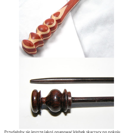
Przydałoby się jeszcze jakoś opanować kłębek skaczący po pokoju