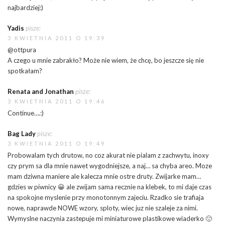
najbardziej:)
Yadis
pisze:
3 KWIETNIA 2011 O 19:39
@ottpura
A czego u mnie zabrakło? Może nie wiem, że chcę, bo jeszcze się nie
spotkałam?
Renata and Jonathan
pisze:
3 KWIETNIA 2011 O 19:46
Continue….:)
Bag Lady
pisze:
3 KWIETNIA 2011 O 19:49
Probowalam tych drutow, no coz akurat nie pialam z zachwytu, inoxy
czy prym sa dla mnie nawet wygodniejsze, a naj… sa chyba areo. Moze
mam dziwna maniere ale kalecza mnie ostre druty. Zwijarke mam…
gdzies w piwnicy 😀 ale zwijam sama recznie na klebek, to mi daje czas
na spokojne myslenie przy monotonnym zajeciu. Rzadko sie trafiaja
nowe, naprawde NOWE wzory, sploty, wiec juz nie szaleje za nimi.
Wymyslne naczynia zastepuje mi miniaturowe plastikowe wiaderko 🙂