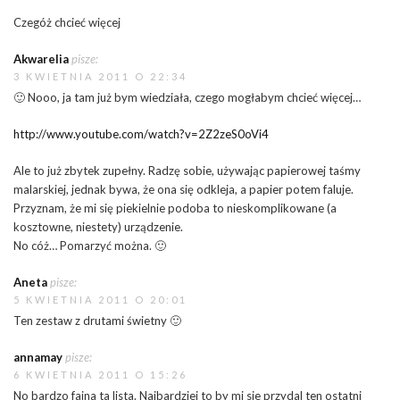
Czegóż chcieć więcej
Akwarelia
pisze:
3 KWIETNIA 2011 O 22:34
🙂 Nooo, ja tam już bym wiedziała, czego mogłabym chcieć więcej…
http://www.youtube.com/watch?v=2Z2zeS0oVi4
Ale to już zbytek zupełny. Radzę sobie, używając papierowej taśmy
malarskiej, jednak bywa, że ona się odkleja, a papier potem faluje.
Przyznam, że mi się piekielnie podoba to nieskomplikowane (a
kosztowne, niestety) urządzenie.
No cóż… Pomarzyć można. 🙂
Aneta
pisze:
5 KWIETNIA 2011 O 20:01
Ten zestaw z drutami świetny 🙂
annamay
pisze:
6 KWIETNIA 2011 O 15:26
No bardzo fajna ta lista. Najbardziej to by mi sie przydal ten ostatni