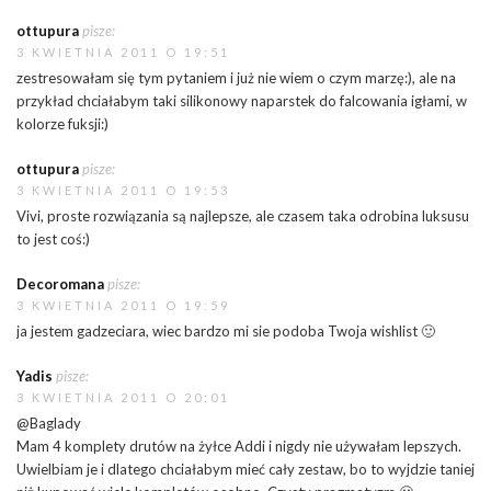
ottupura
pisze:
3 KWIETNIA 2011 O 19:51
zestresowałam się tym pytaniem i już nie wiem o czym marzę:), ale na
przykład chciałabym taki silikonowy naparstek do falcowania igłami, w
kolorze fuksji:)
ottupura
pisze:
3 KWIETNIA 2011 O 19:53
Vivi, proste rozwiązania są najlepsze, ale czasem taka odrobina luksusu
to jest coś:)
Decoromana
pisze:
3 KWIETNIA 2011 O 19:59
ja jestem gadzeciara, wiec bardzo mi sie podoba Twoja wishlist 🙂
Yadis
pisze:
3 KWIETNIA 2011 O 20:01
@Baglady
Mam 4 komplety drutów na żyłce Addi i nigdy nie używałam lepszych.
Uwielbiam je i dlatego chciałabym mieć cały zestaw, bo to wyjdzie taniej