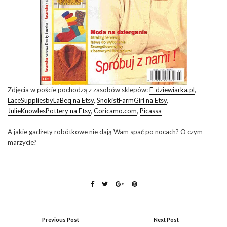
Zdjęcia w poście pochodzą z zasobów sklepów:
E-dziewiarka.pl
,
LaceSuppliesbyLaBeq na Etsy
,
SnokistFarmGirl na Etsy
,
JulieKnowlesPottery na Etsy
,
Coricamo.com
,
Picassa
A jakie gadżety robótkowe nie dają Wam spać po nocach? O czym
marzycie?
Previous Post
Next Post