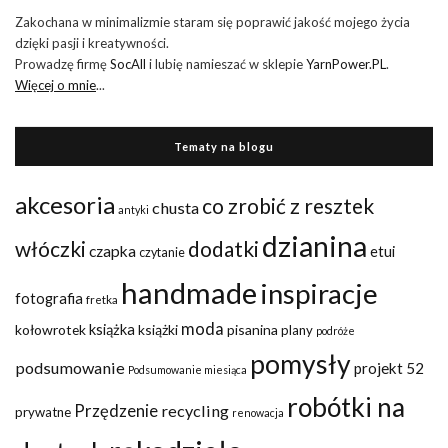
Zakochana w minimalizmie staram się poprawić jakość mojego życia
dzięki pasji i kreatywności.
Prowadzę firmę
SocAll
i lubię namieszać w sklepie
YarnPower.PL
.
Więcej o mnie
...
Tematy na blogu
akcesoria
co zrobić z resztek
chusta
antyki
dzianina
włóczki
dodatki
czapka
etui
czytanie
handmade
inspiracje
fotografia
fretka
moda
kołowrotek
książka
książki
pisanina
plany
podróże
pomysły
podsumowanie
projekt 52
Podsumowanie miesiąca
robótki na
Przędzenie
recycling
prywatne
renowacja