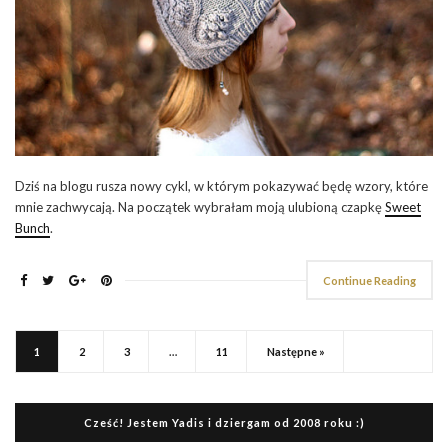
Dziś na blogu rusza nowy cykl, w którym pokazywać będę wzory, które
mnie zachwycają. Na początek wybrałam moją ulubioną czapkę
Sweet
Bunch
.
Continue Reading
1
2
3
…
11
Następne »
Cześć! Jestem Yadis i dziergam od 2008 roku :)