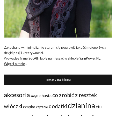
Zakochana w minimalizmie staram się poprawić jakość mojego życia
dzięki pasji i kreatywności.
Prowadzę firmę
SocAll
i lubię namieszać w sklepie
YarnPower.PL
.
Więcej o mnie
...
Tematy na blogu
akcesoria
co zrobić z resztek
chusta
antyki
dzianina
włóczki
dodatki
czapka
etui
czytanie