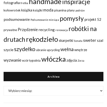
handmade
inspiracje
fotografia
fretka
moda
kołowrotek
książka
książki
pisanina
plany
podróże
pomysły
podsumowanie
projekt 52
Podsumowanie miesiąca
robótki na
Przędzenie
recycling
prywatne
renowacja
rękodzieło
drutach
sweter
szal
skarpetki
Sonata
szydełko
wełna
szycie
wnętrze
upcycling
ubranie
włóczka
wyzwanie
zdjęcia
wzór tygodnia
Zorza
Archiwa
Archiwa