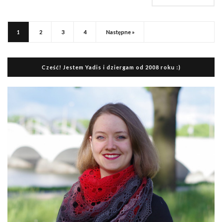
1
2
3
4
Następne »
Cześć! Jestem Yadis i dziergam od 2008 roku :)