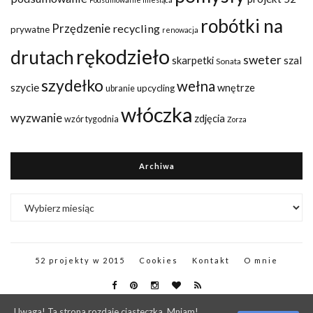
robótki na
Przędzenie
recycling
prywatne
renowacja
rękodzieło
drutach
sweter
szal
skarpetki
Sonata
szydełko
wełna
szycie
wnętrze
upcycling
ubranie
włóczka
wyzwanie
zdjęcia
wzór tygodnia
Zorza
Archiwa
Archiwa
52 projekty w 2015
Cookies
Kontakt
O mnie
Uwaga! Ta strona rozdaje ciasteczka. Mniam!