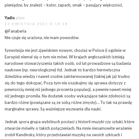
pieniądze, by znaleźć – kolor, zapach, smak – pasujący większości.
Yadis
pisze:
13 KWIETNIA 2011 O 19:18
@Fanaberia
Nie czuje się urażona, nie mam powodów.
Synestezja nie jest zjawiskiem nowym, chociaż w Polsce (i ogólnie w
Europie) niemal się o tym nie mówi. W krajach anglosaskich istnieją
narodowe stowarzyszenia takich osób, od lat prowadzone są badania
naukowe (np. neurologiczne) itd. Jednak to bardzo hermetyczna
dziedzina wiedzy i nawet osobie zainteresowanej (takiej jak ja) trudno
się do tego dokopać. Poza tym nie oszukujmy się sprawa dotyczy z
pewnością mniej niż jednego procenta populacji, a pewnie nawet mniej
niż jednego promila. Na dodatek osoby wykazujące takie zdolności są
bardzo różne (powiązane są ze sobą różne zmysły)… To tak na prawdę
marginalne sprawy. Są ważniejsze wyzwania dla nauki.
Jednak spora grupa wybitnych postaci z historii muzyki czy sztuki, które
otwarcie mówiły o takich połączeniach. Na mnie niesamowite wrażenie
zrobił Kandinsky, który przedstawiał muzykę na swoich szkicach i