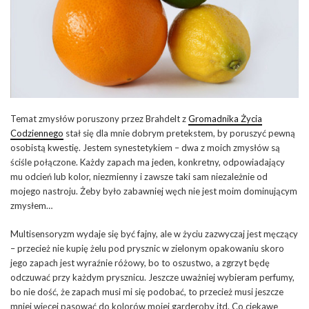
Temat zmysłów poruszony przez Brahdelt z
Gromadnika Życia
Codziennego
stał się dla mnie dobrym pretekstem, by poruszyć pewną
osobistą kwestię. Jestem synestetykiem – dwa z moich zmysłów są
ściśle połączone. Każdy zapach ma jeden, konkretny, odpowiadający
mu odcień lub kolor, niezmienny i zawsze taki sam niezależnie od
mojego nastroju. Żeby było zabawniej węch nie jest moim dominującym
zmysłem…
Multisensoryzm wydaje się być fajny, ale w życiu zazwyczaj jest męczący
– przecież nie kupię żelu pod prysznic w zielonym opakowaniu skoro
jego zapach jest wyraźnie różowy, bo to oszustwo, a zgrzyt będę
odczuwać przy każdym prysznicu. Jeszcze uważniej wybieram perfumy,
bo nie dość, że zapach musi mi się podobać, to przecież musi jeszcze
mniej więcej pasować do kolorów mojej garderoby itd. Co ciekawe