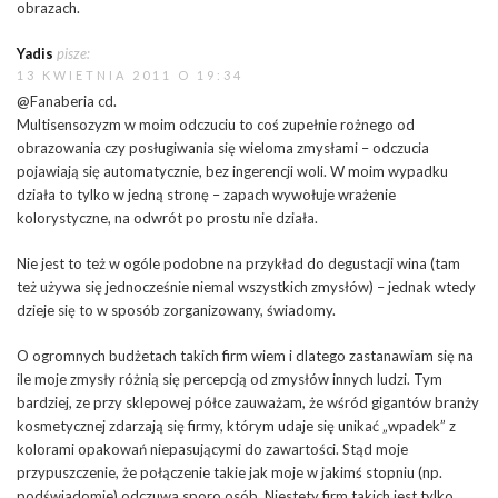
obrazach.
Yadis
pisze:
13 KWIETNIA 2011 O 19:34
@Fanaberia cd.
Multisensozyzm w moim odczuciu to coś zupełnie rożnego od
obrazowania czy posługiwania się wieloma zmysłami – odczucia
pojawiają się automatycznie, bez ingerencji woli. W moim wypadku
działa to tylko w jedną stronę – zapach wywołuje wrażenie
kolorystyczne, na odwrót po prostu nie działa.
Nie jest to też w ogóle podobne na przykład do degustacji wina (tam
też używa się jednocześnie niemal wszystkich zmysłów) – jednak wtedy
dzieje się to w sposób zorganizowany, świadomy.
O ogromnych budżetach takich firm wiem i dlatego zastanawiam się na
ile moje zmysły różnią się percepcją od zmysłów innych ludzi. Tym
bardziej, ze przy sklepowej półce zauważam, że wśród gigantów branży
kosmetycznej zdarzają się firmy, którym udaje się unikać „wpadek” z
kolorami opakowań niepasującymi do zawartości. Stąd moje
przypuszczenie, że połączenie takie jak moje w jakimś stopniu (np.
podświadomie) odczuwa sporo osób. Niestety firm takich jest tylko