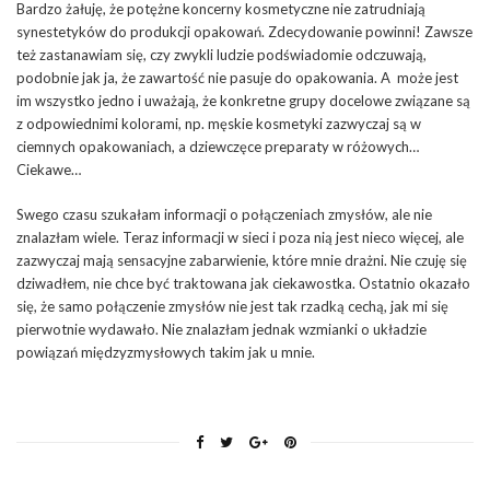
Bardzo żałuję, że potężne koncerny kosmetyczne nie zatrudniają
synestetyków do produkcji opakowań. Zdecydowanie powinni! Zawsze
też zastanawiam się, czy zwykli ludzie podświadomie odczuwają,
podobnie jak ja, że zawartość nie pasuje do opakowania. A może jest
im wszystko jedno i uważają, że konkretne grupy docelowe związane są
z odpowiednimi kolorami, np. męskie kosmetyki zazwyczaj są w
ciemnych opakowaniach, a dziewczęce preparaty w różowych…
Ciekawe…
Swego czasu szukałam informacji o połączeniach zmysłów, ale nie
znalazłam wiele. Teraz informacji w sieci i poza nią jest nieco więcej, ale
zazwyczaj mają sensacyjne zabarwienie, które mnie drażni. Nie czuję się
dziwadłem, nie chce być traktowana jak ciekawostka. Ostatnio okazało
się, że samo połączenie zmysłów nie jest tak rzadką cechą, jak mi się
pierwotnie wydawało. Nie znalazłam jednak wzmianki o układzie
powiązań międzyzmysłowych takim jak u mnie.