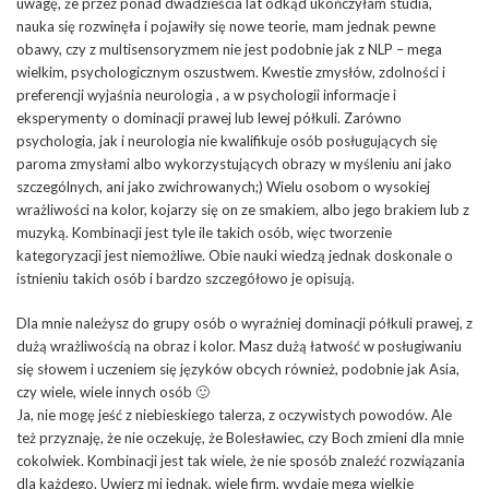
uwagę, że przez ponad dwadzieścia lat odkąd ukończyłam studia,
nauka się rozwinęła i pojawiły się nowe teorie, mam jednak pewne
obawy, czy z multisensoryzmem nie jest podobnie jak z NLP – mega
wielkim, psychologicznym oszustwem. Kwestie zmysłów, zdolności i
preferencji wyjaśnia neurologia , a w psychologii informacje i
eksperymenty o dominacji prawej lub lewej półkuli. Zarówno
psychologia, jak i neurologia nie kwalifikuje osób posługujących się
paroma zmysłami albo wykorzystujących obrazy w myśleniu ani jako
szczególnych, ani jako zwichrowanych;) Wielu osobom o wysokiej
wrażliwości na kolor, kojarzy się on ze smakiem, albo jego brakiem lub z
muzyką. Kombinacji jest tyle ile takich osób, więc tworzenie
kategoryzacji jest niemożliwe. Obie nauki wiedzą jednak doskonale o
istnieniu takich osób i bardzo szczegółowo je opisują.
Dla mnie należysz do grupy osób o wyraźniej dominacji półkuli prawej, z
dużą wrażliwością na obraz i kolor. Masz dużą łatwość w posługiwaniu
się słowem i uczeniem się języków obcych również, podobnie jak Asia,
czy wiele, wiele innych osób 🙂
Ja, nie mogę jeść z niebieskiego talerza, z oczywistych powodów. Ale
też przyznaję, że nie oczekuję, że Bolesławiec, czy Boch zmieni dla mnie
cokolwiek. Kombinacji jest tak wiele, że nie sposób znaleźć rozwiązania
dla każdego. Uwierz mi jednak, wiele firm, wydaje mega wielkie