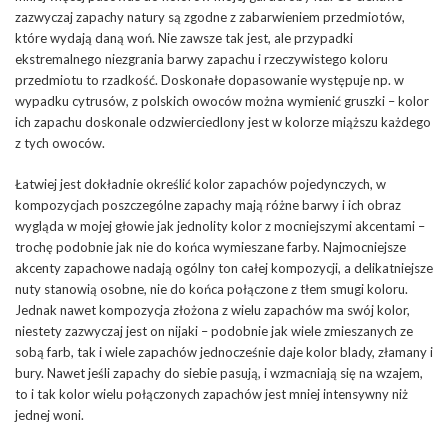
zazwyczaj zapachy natury są zgodne z zabarwieniem przedmiotów,
które wydają daną woń. Nie zawsze tak jest, ale przypadki
ekstremalnego niezgrania barwy zapachu i rzeczywistego koloru
przedmiotu to rzadkość. Doskonałe dopasowanie występuje np. w
wypadku cytrusów, z polskich owoców można wymienić gruszki – kolor
ich zapachu doskonale odzwierciedlony jest w kolorze miąższu każdego
z tych owoców.
Łatwiej jest dokładnie określić kolor zapachów pojedynczych, w
kompozycjach poszczególne zapachy mają różne barwy i ich obraz
wygląda w mojej głowie jak jednolity kolor z mocniejszymi akcentami –
trochę podobnie jak nie do końca wymieszane farby. Najmocniejsze
akcenty zapachowe nadają ogólny ton całej kompozycji, a delikatniejsze
nuty stanowią osobne, nie do końca połączone z tłem smugi koloru.
Jednak nawet kompozycja złożona z wielu zapachów ma swój kolor,
niestety zazwyczaj jest on nijaki – podobnie jak wiele zmieszanych ze
sobą farb, tak i wiele zapachów jednocześnie daje kolor blady, złamany i
bury. Nawet jeśli zapachy do siebie pasują, i wzmacniają się na wzajem,
to i tak kolor wielu połączonych zapachów jest mniej intensywny niż
jednej woni.