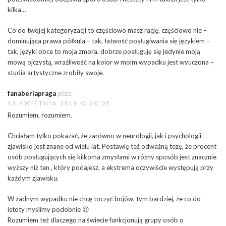
kilka…
Co do twojej kategoryzacji to częściowo masz rację, częściowo nie –
dominująca prawa półkula – tak, łatwość posługiwania się językiem –
tak, języki obce to moja zmora, dobrze posługuję się jedynie moją
mową ojczystą, wrażliwość na kolor w moim wypadku jest wyuczona –
studia artystyczne zrobiły swoje.
fanaberiapraga
pisze:
13 KWIETNIA 2011 O 20:05
Rozumiem, rozumiem.
Chciałam tylko pokazać, że zarówno w neurologii, jak i psychologii
zjawisko jest znane od wielu lat. Postawię też odważną tezę, że procent
osób posługujących się kilkoma zmysłami w różny sposób jest znacznie
wyższy niż ten , który podajesz, a ekstrema oczywiście występują przy
każdym zjawisku.
W żadnym wypadku nie chcę toczyć bojów, tym bardziej, że co do
istoty myślimy podobnie 😉
Rozumiem też dlaczego na świecie funkcjonują grupy osób o