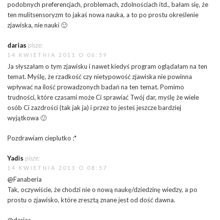
podobnych preferencjach, problemach, zdolnościach itd., bałam się, że
ten mulitsensoryzm to jakaś nowa nauka, a to po prostu określenie
zjawiska, nie nauki 🙂
darias
pisze:
14 KWIETNIA 2011 O 06:59
Ja słyszałam o tym zjawisku i nawet kiedyś program oglądałam na ten
temat. Myślę, że rzadkość czy nietypowość zjawiska nie powinna
wpływać na ilość prowadzonych badań na ten temat. Pomimo
trudności, które czasami może Ci sprawiać Twój dar, myślę że wiele
osób Ci zazdrości (tak jak ja) i przez to jesteś jeszcze bardziej
wyjątkowa 🙂
Pozdrawiam cieplutko :*
Yadis
pisze:
14 KWIETNIA 2011 O 08:57
@Fanaberia
Tak, oczywiście, że chodzi nie o nową naukę/dziedzinę wiedzy, a po
prostu o zjawisko, które zresztą znane jest od dość dawna.