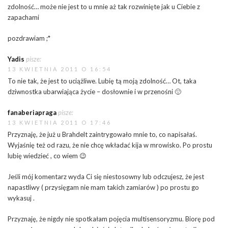
zdolność… może nie jest to u mnie aż tak rozwinięte jak u Ciebie z
zapachami
pozdrawiam ;*
Yadis
pisze:
13 KWIETNIA 2011 O 16:54
To nie tak, że jest to uciążliwe. Lubię tą moją zdolność… Ot, taka
dziwnostka ubarwiająca życie – dosłownie i w przenośni 🙂
fanaberiapraga
pisze:
13 KWIETNIA 2011 O 17:46
Przyznaję, że już u Brahdelt zaintrygowało mnie to, co napisałaś.
Wyjaśnię też od razu, że nie chcę wkładać kija w mrowisko. Po prostu
lubię wiedzieć , co wiem 😉
Jeśli mój komentarz wyda Ci się niestosowny lub odczujesz, że jest
napastliwy ( przysięgam nie mam takich zamiarów ) po prostu go
wykasuj .
Przyznaję, że nigdy nie spotkałam pojęcia multisensoryzmu. Biorę pod