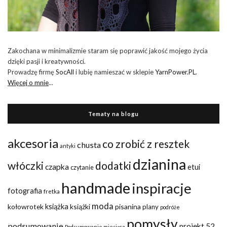
Zakochana w minimalizmie staram się poprawić jakość mojego życia
dzięki pasji i kreatywności.
Prowadzę firmę
SocAll
i lubię namieszać w sklepie
YarnPower.PL
.
Więcej o mnie
...
Tematy na blogu
akcesoria
co zrobić z resztek
chusta
antyki
dzianina
włóczki
dodatki
czapka
etui
czytanie
handmade
inspiracje
fotografia
fretka
moda
kołowrotek
książka
książki
pisanina
plany
podróże
pomysły
podsumowanie
projekt 52
Podsumowanie miesiąca