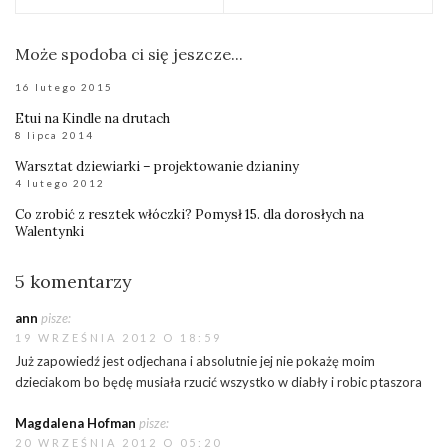
Może spodoba ci się jeszcze...
16 lutego 2015
Etui na Kindle na drutach
8 lipca 2014
Warsztat dziewiarki – projektowanie dzianiny
4 lutego 2012
Co zrobić z resztek włóczki? Pomysł 15. dla dorosłych na
Walentynki
5 komentarzy
ann
pisze:
19 WRZEŚNIA 2012 O 18:59
Już zapowiedź jest odjechana i absolutnie jej nie pokażę moim
dzieciakom bo będę musiała rzucić wszystko w diabły i robic ptaszora
Magdalena Hofman
pisze:
20 WRZEŚNIA 2012 O 05:20