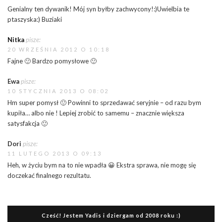
Genialny ten dywanik! Mój syn byłby zachwycony!:)Uwielbia te
ptaszyska:) Buziaki
Nitka
pisze:
20 WRZEŚNIA 2012 O 10:18
Fajne 🙂 Bardzo pomysłowe 🙂
Ewa
pisze:
10 STYCZNIA 2013 O 08:02
Hm super pomysł 🙂 Powinni to sprzedawać seryjnie – od razu bym
kupiła… albo nie ! Lepiej zrobić to samemu – znacznie większa
satysfakcja 🙂
Dori
pisze:
11 LUTEGO 2013 O 09:13
Heh, w życiu bym na to nie wpadła 😀 Ekstra sprawa, nie mogę się
doczekać finalnego rezultatu.
Cześć! Jestem Yadis i dziergam od 2008 roku :)