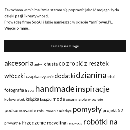
Zakochana w minimalizmie staram się poprawić jakość mojego życia
dzięki pasji i kreatywności.
Prowadzę firmę
SocAll
i lubię namieszać w sklepie
YarnPower.PL
.
Więcej o mnie
...
Tematy na blogu
akcesoria
co zrobić z resztek
chusta
antyki
dzianina
włóczki
dodatki
czapka
etui
czytanie
handmade
inspiracje
fotografia
fretka
moda
kołowrotek
książka
książki
pisanina
plany
podróże
pomysły
podsumowanie
projekt 52
Podsumowanie miesiąca
robótki na
Przędzenie
recycling
prywatne
renowacja