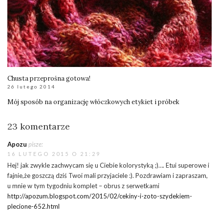
Chusta przeprośna gotowa!
26 lutego 2014
Mój sposób na organizację włóczkowych etykiet i próbek
23 komentarze
Apozu
pisze:
16 LUTEGO 2015 O 21:29
Hej! jak zwykle zachwycam się u Ciebie kolorystyką ;)…. Etui superowe i
fajnie,że goszczą dziś Twoi mali przyjaciele :). Pozdrawiam i zapraszam,
u mnie w tym tygodniu komplet – obrus z serwetkami
http://apozum.blogspot.com/2015/02/cekiny-i-zoto-szydekiem-
plecione-652.html