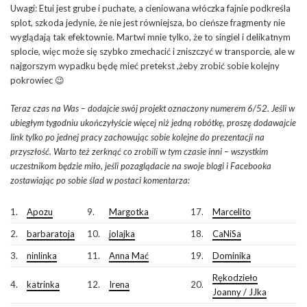
Uwagi: Etui jest grube i puchate, a cieniowana włóczka fajnie podkreśla
splot, szkoda jedynie, że nie jest równiejsza, bo cieńsze fragmenty nie
wyglądają tak efektownie. Martwi mnie tylko, że to singiel i delikatnym
splocie, więc może się szybko zmechacić i zniszczyć w transporcie, ale w
najgorszym wypadku będę mieć pretekst ,żeby zrobić sobie kolejny
pokrowiec 😉
Teraz czas na Was – dodajcie swój projekt oznaczony numerem 6/52. Jeśli w
ubiegłym tygodniu ukończyłyście więcej niż jedną robótkę, proszę dodawajcie
link tylko po jednej pracy zachowując sobie kolejne do prezentacji na
przyszłość. Warto też zerknąć co zrobili w tym czasie inni – wszystkim
uczestnikom będzie miło, jeśli pozaglądacie na swoje blogi i Facebooka
zostawiając po sobie ślad w postaci komentarza:
1.
Apozu
9.
Margotka
17.
Marcelito
2.
barbaratoja
10.
jolajka
18.
CaNiSa
3.
ninlinka
11.
Anna Mać
19.
Dominika
Rękodzieło
4.
katrinka
12.
Irena
20.
Joanny / JJka