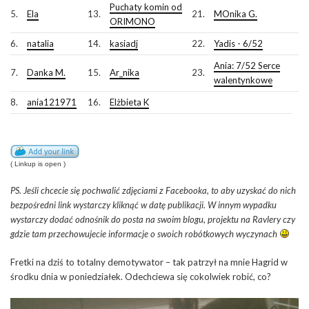
Puchaty komin od
5.
Ela
13.
21.
MOnika G.
ORIMONO
6.
natalia
14.
kasiadj
22.
Yadis - 6/52
Ania: 7/52 Serce
7.
Danka M.
15.
Ar_nika
23.
walentynkowe
8.
ania121971
16.
Elżbieta K
( Linkup is open )
PS. Jeśli chcecie się pochwalić zdjęciami z Facebooka, to aby uzyskać do nich
bezpośredni link wystarczy kliknąć w datę publikacji. W innym wypadku
wystarczy dodać odnośnik do posta na swoim blogu, projektu na Ravlery czy
gdzie tam przechowujecie informacje o swoich robótkowych wyczynach
Fretki na dziś to totalny demotywator – tak patrzył na mnie Hagrid w
środku dnia w poniedziałek. Odechciewa się cokolwiek robić, co?