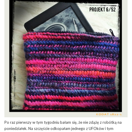
Po raz pierwszy w tym tygodniu bałam się, że nie zdążę z robótką na
poniedziałek. Na szczęście odkopałam jednego z UFOków i tym