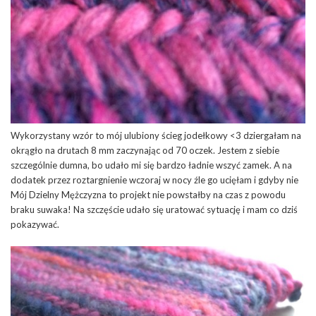
Wykorzystany wzór to mój ulubiony ścieg jodełkowy <3 dziergałam na
okrągło na drutach 8 mm zaczynając od 70 oczek. Jestem z siebie
szczególnie dumna, bo udało mi się bardzo ładnie wszyć zamek. A na
dodatek przez roztargnienie wczoraj w nocy źle go ucięłam i gdyby nie
Mój Dzielny Mężczyzna to projekt nie powstałby na czas z powodu
braku suwaka! Na szczęście udało się uratować sytuację i mam co dziś
pokazywać.