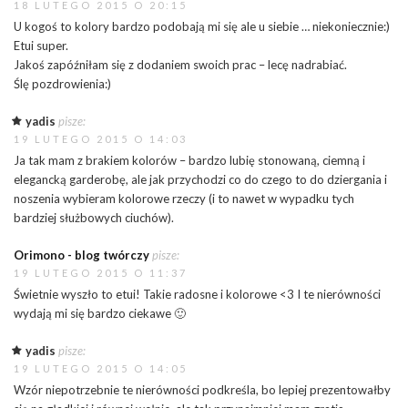
18 LUTEGO 2015 O 20:15
U kogoś to kolory bardzo podobają mi się ale u siebie … niekoniecznie:)
Etui super.
Jakoś zapóźniłam się z dodaniem swoich prac – lecę nadrabiać.
Ślę pozdrowienia:)
yadis
pisze:
19 LUTEGO 2015 O 14:03
Ja tak mam z brakiem kolorów – bardzo lubię stonowaną, ciemną i
elegancką garderobę, ale jak przychodzi co do czego to do dziergania i
noszenia wybieram kolorowe rzeczy (i to nawet w wypadku tych
bardziej służbowych ciuchów).
Orimono - blog twórczy
pisze:
19 LUTEGO 2015 O 11:37
Świetnie wyszło to etui! Takie radosne i kolorowe <3 I te nierówności
wydają mi się bardzo ciekawe 🙂
yadis
pisze:
19 LUTEGO 2015 O 14:05
Wzór niepotrzebnie te nierówności podkreśla, bo lepiej prezentowałby