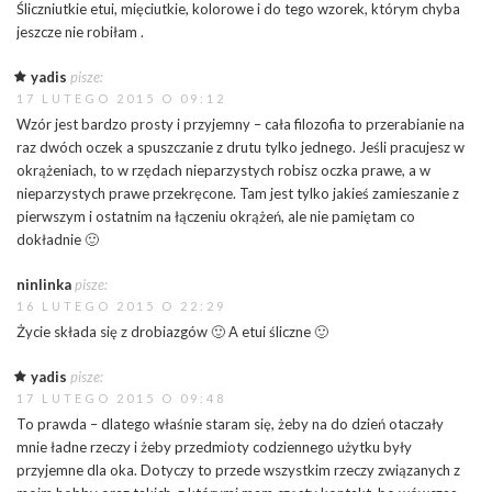
Śliczniutkie etui, mięciutkie, kolorowe i do tego wzorek, którym chyba
jeszcze nie robiłam .
yadis
pisze:
17 LUTEGO 2015 O 09:12
Wzór jest bardzo prosty i przyjemny – cała filozofia to przerabianie na
raz dwóch oczek a spuszczanie z drutu tylko jednego. Jeśli pracujesz w
okrążeniach, to w rzędach nieparzystych robisz oczka prawe, a w
nieparzystych prawe przekręcone. Tam jest tylko jakieś zamieszanie z
pierwszym i ostatnim na łączeniu okrążeń, ale nie pamiętam co
dokładnie 🙂
ninlinka
pisze:
16 LUTEGO 2015 O 22:29
Życie składa się z drobiazgów 🙂 A etui śliczne 🙂
yadis
pisze:
17 LUTEGO 2015 O 09:48
To prawda – dlatego właśnie staram się, żeby na do dzień otaczały
mnie ładne rzeczy i żeby przedmioty codziennego użytku były
przyjemne dla oka. Dotyczy to przede wszystkim rzeczy związanych z