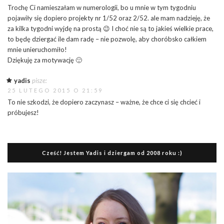
Trochę Ci namieszałam w numerologii, bo u mnie w tym tygodniu
pojawiły się dopiero projekty nr 1/52 oraz 2/52. ale mam nadzieję, że
za kilka tygodni wyjdę na prostą 😉 I choć nie są to jakieś wielkie prace,
to będę dziergać ile dam radę – nie pozwolę, aby choróbsko całkiem
mnie unieruchomiło!
Dziękuję za motywację 🙂
yadis
pisze:
25 LUTEGO 2015 O 21:59
To nie szkodzi, że dopiero zaczynasz – ważne, że chce ci się chcieć i
próbujesz!
Cześć! Jestem Yadis i dziergam od 2008 roku :)