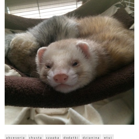
akcesoria
chusta
czapka
dodatki
dzianina
etui