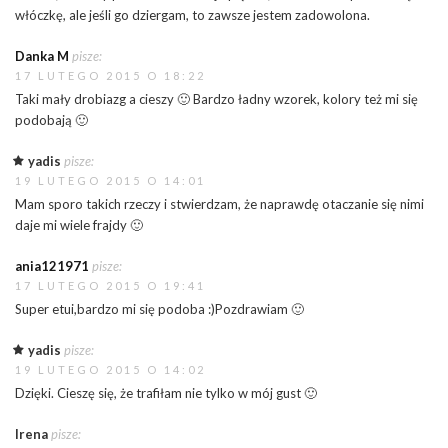
włóczkę, ale jeśli go dziergam, to zawsze jestem zadowolona.
Danka M
pisze:
17 LUTEGO 2015 O 18:22
Taki mały drobiazg a cieszy 🙂 Bardzo ładny wzorek, kolory też mi się
podobają 🙂
yadis
pisze:
19 LUTEGO 2015 O 14:01
Mam sporo takich rzeczy i stwierdzam, że naprawdę otaczanie się nimi
daje mi wiele frajdy 🙂
ania121971
pisze:
17 LUTEGO 2015 O 19:41
Super etui,bardzo mi się podoba :)Pozdrawiam 🙂
yadis
pisze:
19 LUTEGO 2015 O 14:02
Dzięki. Cieszę się, że trafiłam nie tylko w mój gust 🙂
Irena
pisze: