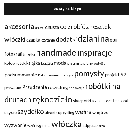
Tematy na blogu
akcesoria
co zrobić z resztek
chusta
antyki
dzianina
włóczki
dodatki
czapka
etui
czytanie
handmade
inspiracje
fotografia
fretka
moda
kołowrotek
książka
książki
pisanina
plany
podróże
pomysły
podsumowanie
projekt 52
Podsumowanie miesiąca
robótki na
Przędzenie
recycling
prywatne
renowacja
rękodzieło
drutach
sweter
szal
skarpetki
Sonata
szydełko
wełna
szycie
wnętrze
upcycling
ubranie
włóczka
wyzwanie
zdjęcia
wzór tygodnia
Zorza