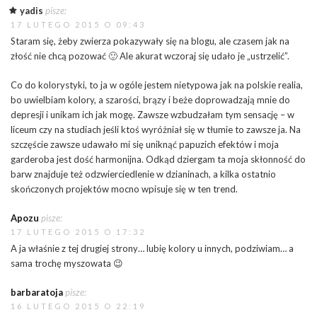
yadis
pisze:
17 LUTEGO 2015 O 09:43
Staram się, żeby zwierza pokazywały się na blogu, ale czasem jak na
złość nie chcą pozować 🙂 Ale akurat wczoraj się udało je „ustrzelić”.
Co do kolorystyki, to ja w ogóle jestem nietypowa jak na polskie realia,
bo uwielbiam kolory, a szarości, brązy i beże doprowadzają mnie do
depresji i unikam ich jak mogę. Zawsze wzbudzałam tym sensację – w
liceum czy na studiach jeśli ktoś wyróżniał się w tłumie to zawsze ja. Na
szczęście zawsze udawało mi się uniknąć papuzich efektów i moja
garderoba jest dość harmonijna. Odkąd dziergam ta moja skłonność do
barw znajduje też odzwierciedlenie w dzianinach, a kilka ostatnio
skończonych projektów mocno wpisuje się w ten trend.
Apozu
pisze:
17 LUTEGO 2015 O 17:32
A ja właśnie z tej drugiej strony… lubię kolory u innych, podziwiam… a
sama trochę myszowata 😉
barbaratoja
pisze:
16 LUTEGO 2015 O 22:19