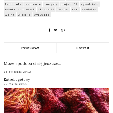
handmade
inspiracje
pomysły
projekt 52
rękodzieło
robótki na drutach
skarpetki
sweter
szal
szydełko
wełna
włóczka
wyzwanie
Previous Post
Next Post
Może spodoba ci się jeszcze...
15 stycznia 2012
Entrelac gotowy!
23 marca 2011