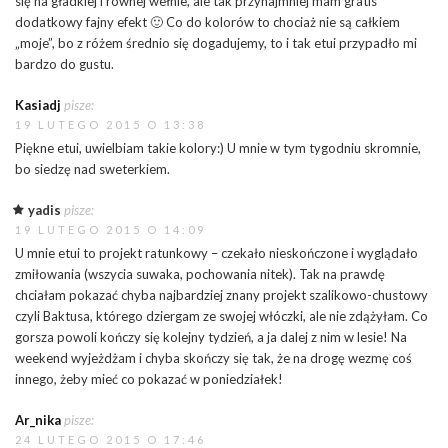
się na gładkiej i równej wełnie, ale tak przynajmniej mam gratis
dodatkowy fajny efekt 🙂 Co do kolorów to chociaż nie są całkiem
„moje”, bo z różem średnio się dogadujemy, to i tak etui przypadło mi
bardzo do gustu.
Kasiadj
pisze:
19 LUTEGO 2015 O 13:38
Piękne etui, uwielbiam takie kolory:) U mnie w tym tygodniu skromnie,
bo siedzę nad sweterkiem.
yadis
pisze:
19 LUTEGO 2015 O 14:09
U mnie etui to projekt ratunkowy – czekało nieskończone i wyglądało
zmiłowania (wszycia suwaka, pochowania nitek). Tak na prawdę
chciałam pokazać chyba najbardziej znany projekt szalikowo-chustowy
czyli Baktusa, którego dziergam ze swojej włóczki, ale nie zdążyłam. Co
gorsza powoli kończy się kolejny tydzień, a ja dalej z nim w lesie! Na
weekend wyjeżdżam i chyba skończy się tak, że na drogę wezmę coś
innego, żeby mieć co pokazać w poniedziałek!
Ar_nika
pisze:
24 LUTEGO 2015 O 17:46