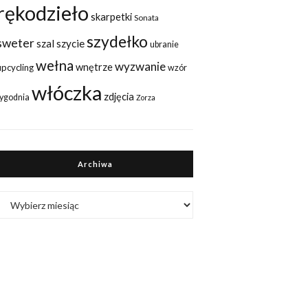
rękodzieło
skarpetki
Sonata
szydełko
sweter
szal
szycie
ubranie
wełna
wyzwanie
wnętrze
upcycling
wzór
włóczka
zdjęcia
tygodnia
Zorza
Archiwa
Archiwa