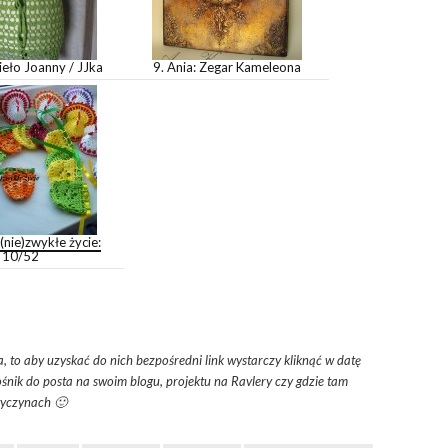
eło Joanny / JJka
9. Ania: Zegar Kameleona
(nie)zwykłe życie:
10/52
a, to aby uzyskać do nich bezpośredni link wystarczy kliknąć w datę
nik do posta na swoim blogu, projektu na Ravlery czy gdzie tam
wyczynach 🙂