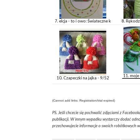
7. elcja - to i owo: Świateczne k
8. Rękodzi
11. moje 
10. Czapeczki na jajka - 9/52
(Cannot add links: Registration/trial expired)
PS. Jeśli chcecie się pochwalić zdjęciami z Facebook
publikacji. W innym wypadku wystarczy dodać odnoś
przechowujecie informacje o swoich robótkowych 