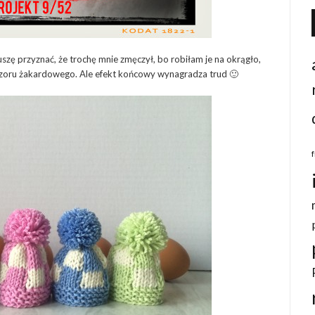
zę przyznać, że trochę mnie zmęczył, bo robiłam je na okrągło,
wzoru żakardowego. Ale efekt końcowy wynagradza trud 🙂