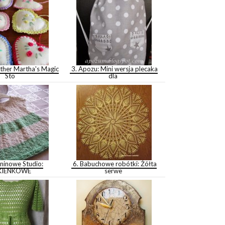
her Martha's Magic
3. Apozu: Mini wersja plecaka
Sto
dla
ninowe Studio:
6. Babuchowe robótki: Żółta
KIENKOWE
serwe