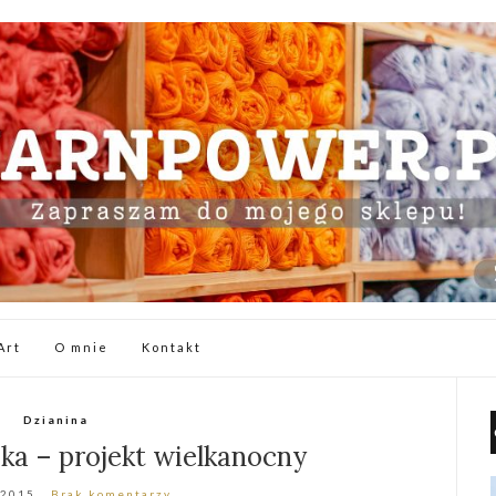
Art
O mnie
Kontakt
Dzianina
jka – projekt wielkanocny
 2015
Brak komentarzy