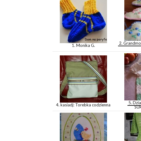
2. Grandmot
1. Monika G.
5. Dzia
4. kasiadj: Torebka codzienna
SU