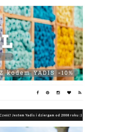
Cześć! Jestem Yadis i dziergam od 2008 roku :)