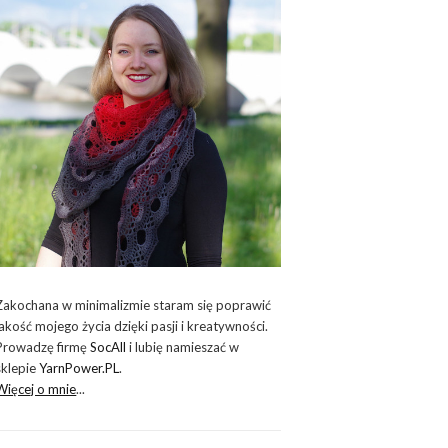
Zakochana w minimalizmie staram się poprawić
jakość mojego życia dzięki pasji i kreatywności.
Prowadzę firmę
SocAll
i lubię namieszać w
sklepie
YarnPower.PL
.
Więcej o mnie
...