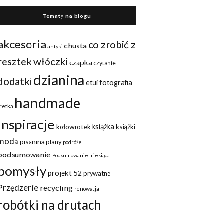
Tematy na blogu
akcesoria
co zrobić z
chusta
antyki
resztek włóczki
czapka
czytanie
dzianina
dodatki
etui
fotografia
handmade
fretka
inspiracje
kołowrotek
książka
książki
moda
pisanina
plany
podróże
podsumowanie
Podsumowanie miesiąca
pomysły
projekt 52
prywatne
Przędzenie
recycling
renowacja
robótki na drutach