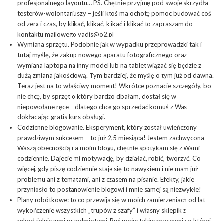
profesjonalnego layoutu… PS. Chętnie przyjmę pod swoje skrzydła
testerów-wolontariuszy – jeśli ktoś ma ochotę pomoc budować coś
od zera i czas, by klikać, klikać, klikać i klikać to zapraszam do
kontaktu mailowego
yadis@o2.pl
Wymiana sprzętu. Podobnie jak w wypadku przeprowadzki tak i
tutaj myślę, że zakup nowego aparatu fotograficznego oraz
wymiana laptopa na inny model lub na tablet wiązać się będzie z
dużą zmiana jakościową. Tym bardziej, że myślę o tym już od dawna.
Teraz jest na to właściwy moment! Wkrótce poznacie szczegóły, bo
nie chcę, by sprzęt o który bardzo dbałam, dostał się w
niepowołane ręce – dlatego chcę go sprzedać komuś z Was
dokładając gratis kurs obsługi.
Codzienne blogowanie. Eksperyment, który został uwieńczony
prawdziwym sukcesem – to już 2,5 miesiąca! Jestem zachwycona
Waszą obecnością na moim blogu, chętnie spotykam się z Wami
codziennie. Dajecie mi motywację, by działać, robić, tworzyć. Co
więcej, gdy piszę codziennie staje się to nawykiem i nie mam już
problemu ani z tematami, ani z czasem na pisanie. Efekty, jakie
przyniosło to postanowienie blogowi i mnie samej są niezwykłe!
Plany robótkowe: to co przewija się w moich zamierzeniach od lat –
wykończenie wszystkich „trupów z szafy” i własny sklepik z
rękodzielniczymi przedmiotami. Być może także pracownia o której