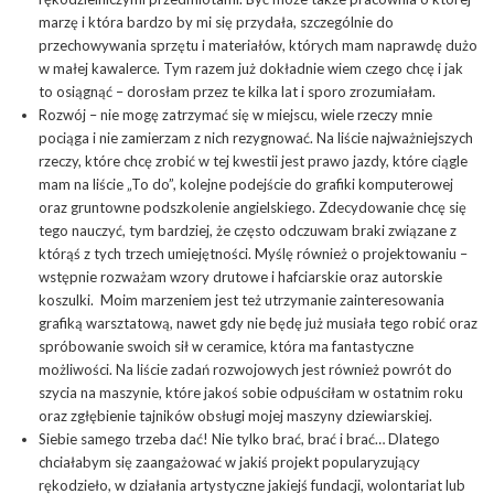
marzę i która bardzo by mi się przydała, szczególnie do
przechowywania sprzętu i materiałów, których mam naprawdę dużo
w małej kawalerce. Tym razem już dokładnie wiem czego chcę i jak
to osiągnąć – dorosłam przez te kilka lat i sporo zrozumiałam.
Rozwój – nie mogę zatrzymać się w miejscu, wiele rzeczy mnie
pociąga i nie zamierzam z nich rezygnować. Na liście najważniejszych
rzeczy, które chcę zrobić w tej kwestii jest prawo jazdy, które ciągle
mam na liście „To do”, kolejne podejście do grafiki komputerowej
oraz gruntowne podszkolenie angielskiego. Zdecydowanie chcę się
tego nauczyć, tym bardziej, że często odczuwam braki związane z
którąś z tych trzech umiejętności. Myślę również o projektowaniu –
wstępnie rozważam wzory drutowe i hafciarskie oraz autorskie
koszulki. Moim marzeniem jest też utrzymanie zainteresowania
grafiką warsztatową, nawet gdy nie będę już musiała tego robić oraz
spróbowanie swoich sił w ceramice, która ma fantastyczne
możliwości. Na liście zadań rozwojowych jest również powrót do
szycia na maszynie, które jakoś sobie odpuściłam w ostatnim roku
oraz zgłębienie tajników obsługi mojej maszyny dziewiarskiej.
Siebie samego trzeba dać! Nie tylko brać, brać i brać… Dlatego
chciałabym się zaangażować w jakiś projekt popularyzujący
rękodzieło, w działania artystyczne jakiejś fundacji, wolontariat lub