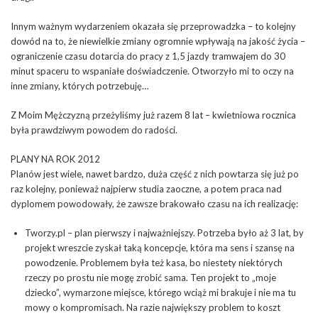
Innym ważnym wydarzeniem okazała się przeprowadzka – to kolejny
dowód na to, że niewielkie zmiany ogromnie wpływają na jakość życia –
ograniczenie czasu dotarcia do pracy z 1,5 jazdy tramwajem do 30
minut spaceru to wspaniałe doświadczenie. Otworzyło mi to oczy na
inne zmiany, których potrzebuję…
Z Moim Mężczyzną przeżyliśmy już razem 8 lat – kwietniowa rocznica
była prawdziwym powodem do radości.
PLANY NA ROK 2012
Planów jest wiele, nawet bardzo, duża część z nich powtarza się już po
raz kolejny, ponieważ najpierw studia zaoczne, a potem praca nad
dyplomem powodowały, że zawsze brakowało czasu na ich realizację:
Tworzy.pl – plan pierwszy i najważniejszy. Potrzeba było aż 3 lat, by
projekt wreszcie zyskał taką koncepcje, która ma sens i szansę na
powodzenie. Problemem była też kasa, bo niestety niektórych
rzeczy po prostu nie mogę zrobić sama. Ten projekt to „moje
dziecko”, wymarzone miejsce, którego wciąż mi brakuje i nie ma tu
mowy o kompromisach. Na razie największy problem to koszt