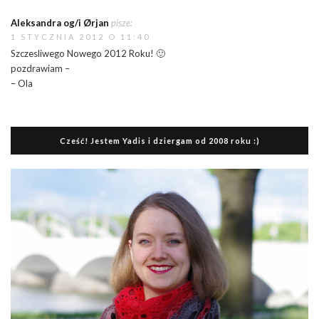
Aleksandra og/i Ørjan
pisze:
1 STYCZNIA 2012 O 11:40
Szczesliwego Nowego 2012 Roku! 🙂
pozdrawiam –
– Ola
Cześć! Jestem Yadis i dziergam od 2008 roku :)