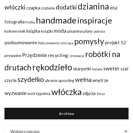
dzianina
włóczki
dodatki
czapka
etui
czytanie
handmade
inspiracje
fotografia
fretka
moda
kołowrotek
książka
książki
pisanina
plany
podróże
pomysły
podsumowanie
projekt 52
Podsumowanie miesiąca
robótki na
Przędzenie
recycling
prywatne
renowacja
rękodzieło
drutach
sweter
szal
skarpetki
Sonata
szydełko
wełna
szycie
wnętrze
upcycling
ubranie
włóczka
wyzwanie
zdjęcia
wzór tygodnia
Zorza
Archiwa
Archiwa