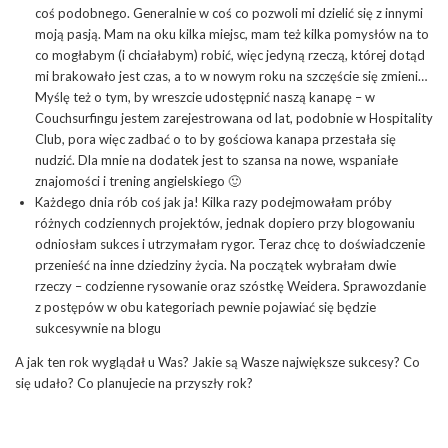
coś podobnego. Generalnie w coś co pozwoli mi dzielić się z innymi
moją pasją. Mam na oku kilka miejsc, mam też kilka pomysłów na to
co mogłabym (i chciałabym) robić, więc jedyną rzeczą, której dotąd
mi brakowało jest czas, a to w nowym roku na szczęście się zmieni…
Myślę też o tym, by wreszcie udostępnić naszą kanapę – w
Couchsurfingu jestem zarejestrowana od lat, podobnie w Hospitality
Club, pora więc zadbać o to by gościowa kanapa przestała się
nudzić. Dla mnie na dodatek jest to szansa na nowe, wspaniałe
znajomości i trening angielskiego 🙂
Każdego dnia rób coś jak ja! Kilka razy podejmowałam próby
różnych codziennych projektów, jednak dopiero przy blogowaniu
odniosłam sukces i utrzymałam rygor. Teraz chcę to doświadczenie
przenieść na inne dziedziny życia. Na początek wybrałam dwie
rzeczy – codzienne rysowanie oraz szóstkę Weidera. Sprawozdanie
z postępów w obu kategoriach pewnie pojawiać się będzie
sukcesywnie na blogu
A jak ten rok wyglądał u Was? Jakie są Wasze największe sukcesy? Co
się udało? Co planujecie na przyszły rok?