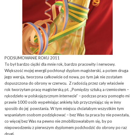
PODSUMOWANIE ROKU 2011
To był bardzo ciężki dla mnie rok, bardzo pracowity i nerwowy.
Większość mojej energii pochłonął dyplom magisterski, a potem druga
jego wersja, tworzona całkowicie od nowa, po tym jak nie zostałam
dopuszczona do obrony w czerwcu. Z radością przez cały właściwie
rok tworzyłam pracę magisterską pt. „Pomiędzy sztuką a rzemiosłem –
rękodzieło w polskojęzycznym internecie” – podczas pracy pomogło mi
prawie 1000 osób wypełniając ankietę lub przyczyniając się w inny
sposób do jej powstania. W tym miejscu chciałabym wszystkim tym
wspaniałym osobom podziękować – bez Was ta praca by nie powstała,
co więcej bez Was na pewno nie zmobilizowałabym się, by po
niepowodzeniu z pierwszym dyplomem podchodzić do obrony po raz
drugi.