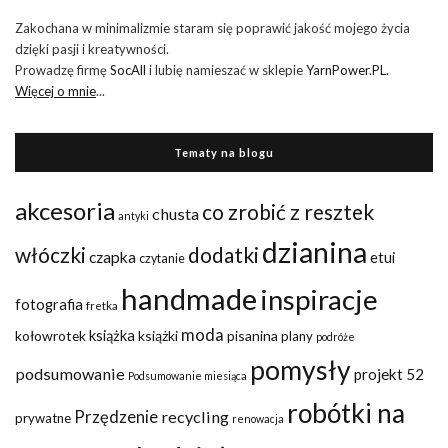
Zakochana w minimalizmie staram się poprawić jakość mojego życia
dzięki pasji i kreatywności.
Prowadzę firmę
SocAll
i lubię namieszać w sklepie
YarnPower.PL
.
Więcej o mnie
...
Tematy na blogu
akcesoria
co zrobić z resztek
chusta
antyki
dzianina
włóczki
dodatki
czapka
etui
czytanie
handmade
inspiracje
fotografia
fretka
moda
kołowrotek
książka
książki
pisanina
plany
podróże
pomysły
podsumowanie
projekt 52
Podsumowanie miesiąca
robótki na
Przędzenie
recycling
prywatne
renowacja