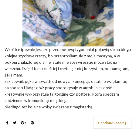
Wkrótce (pewnie jeszcze przed połową tygodnnia) pojawią sie na blogu
kolejne szyciowe rzeczy, bo przeprosiłam się z moją maszyną, a w
pokoju znalazło się dla niej stałe miejsce i wreszcie może stać na
wierzchu. Dzięki temu cześciej i chętniej z niej korzystam, bo pamiętam,
że ją mam.
Szkicownik pęka w szwach od nowych koncepcji, ostatnio wzięłam się
na sposob i jadąc do/z pracy sporo rysuję w autobusie i dość
kreatywnie wykorzystuję tą godzinę czy półtorej, ktorą spędzam
codziennie w komunikacji miejskiej.
Niedługo też kolejne wpisy związane z magisterką…
Continue Reading