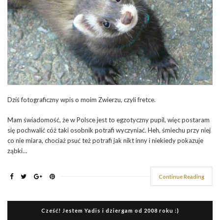
Dziś fotograficzny wpis o moim Zwierzu, czyli fretce.
Mam świadomość, że w Polsce jest to egzotyczny pupil, więc postaram
się pochwalić cóż taki osobnik potrafi wyczyniać. Heh, śmiechu przy niej
co nie miara, chociaż psuć też potrafi jak nikt inny i niekiedy pokazuje
ząbki…
Continue Reading
Cześć! Jestem Yadis i dziergam od 2008 roku :)