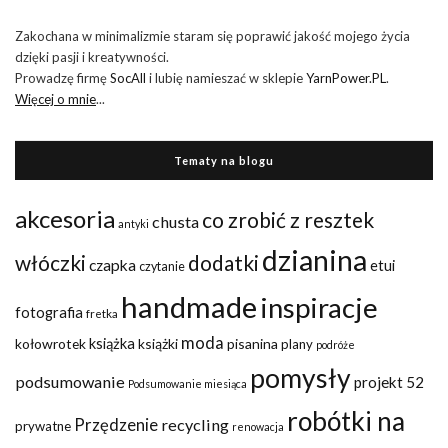
Zakochana w minimalizmie staram się poprawić jakość mojego życia
dzięki pasji i kreatywności.
Prowadzę firmę
SocAll
i lubię namieszać w sklepie
YarnPower.PL
.
Więcej o mnie
...
Tematy na blogu
akcesoria
co zrobić z resztek
chusta
antyki
dzianina
włóczki
dodatki
czapka
etui
czytanie
handmade
inspiracje
fotografia
fretka
moda
kołowrotek
książka
książki
pisanina
plany
podróże
pomysły
podsumowanie
projekt 52
Podsumowanie miesiąca
robótki na
Przędzenie
recycling
prywatne
renowacja