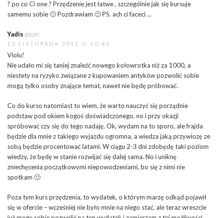
? po co Ci one ? Przędzenie jest łatwe , szczególnie jak się kursuje
samemu sobie 🙂 Pozdrawiam 🙂 PS. ach ci faceci …
Yadis
pisze:
15 LISTOPADA 2011 O 20:43
Violu!
Nie udało mi się taniej znaleźć nowego kołowrotka niż za 1000, a
niestety na ryzyko związane z kupowaniem antyków pozwolić sobie
mogą tylko osoby znające temat, nawet nie będę próbować.
Co do kurso natomiast to wiem, że warto nauczyć się porządnie
podstaw pod okiem kogoś doświadczonego, no i przy okazji
spróbować czy się do tego nadaję. Ok, wydam na to sporo, ale frajda
będzie dla mnie z takiego wyjazdu ogromna, a wiedza jaką przywiozę ze
sobą będzie procentować latami. W ciągu 2-3 dni zdobędę taki poziom
wiedzy, że będę w stanie rozwijać się dalej sama. No i uniknę
zniechęcenia początkowymi niepowodzeniami, bo się z nimi nie
spotkam 🙂
Poza tym kurs przędzenia, to wydatek, o którym marzę odkąd pojawił
się w ofercie – wcześniej nie było mnie na niego stać, ale teraz wreszcie
już mogę sobie pozwolić na ten wydatek i zamierzam z tej możliwości