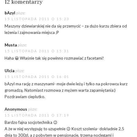
12 komentarzy
bAzyl
pisze:
15 LISTOPADA 2011 O 15:23
Maszyny dziewiarskiej nie da się przemycić – za dużo kurzu zbiera od
leżenia i zajmowania miejsca ;P
Musta
pisze:
15 LISTOPADA 2011 O 15:31
Haha 😀 Właśnie tak się powinno rozmawiać z facetami!
Ulcia
pisze:
15 LISTOPADA 2011 O 16:01
bAzyl ma rację z maszynami- moje dwie leżą i tylko na pokrowcu kurz
gromadzą. Natomiast rozmowa z mężem warta zapamiętania:)
Pozdrawiam cieplutko.
Anonymous
pisze:
15 LISTOPADA 2011 O 17:19
Bardzo fajna socjotechnika 😉
A że w niej występuję to uzupełnie 😉 Koszt szolenia- dokładnie 2,5
dnia to 300zl, a z pobytem w pensjonacie, trzema noclegami i