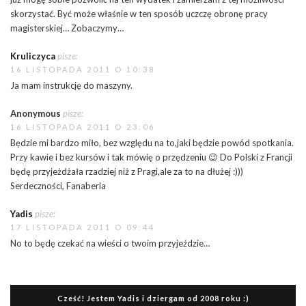
skorzystać. Być może właśnie w ten sposób uczczę obronę pracy
magisterskiej… Zobaczymy…
Kruliczyca
pisze:
16 LISTOPADA 2011 O 10:38
Ja mam instrukcję do maszyny.
Anonymous
pisze:
16 LISTOPADA 2011 O 23:06
Będzie mi bardzo miło, bez względu na to,jaki będzie powód spotkania.
Przy kawie i bez kursów i tak mówię o przędzeniu 😉 Do Polski z Francji
będę przyjeżdżała rzadziej niż z Pragi,ale za to na dłużej :)))
Serdeczności, Fanaberia
Yadis
pisze:
17 LISTOPADA 2011 O 09:44
No to będę czekać na wieści o twoim przyjeździe…
Cześć! Jestem Yadis i dziergam od 2008 roku :)