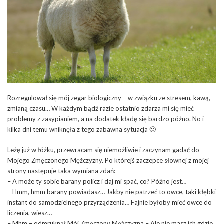
Rozregulował się mój zegar biologiczny – w związku ze stresem, kawą,
zmianą czasu… W każdym bądź razie ostatnio zdarza mi się mieć
problemy z zasypianiem, a na dodatek kładę się bardzo późno. No i
kilka dni temu wniknęła z tego zabawna sytuacja 🙂
Leżę już w łóżku, przewracam się niemożliwie i zaczynam gadać do
Mojego Zmęczonego Mężczyzny. Po którejś zaczepce słownej z mojej
strony następuje taka wymiana zdań:
– A może ty sobie barany policz i daj mi spać, co? Późno jest…
– Hmm, hmm barany powiadasz… Jakby nie patrzeć to owce, taki kłębki
instant do samodzielnego przyrządzenia… Fajnie byłoby mieć owce do
liczenia, wiesz…
– Mhm – odmruknął Mój Zmęczony Mężczyzna – Ale nie masz ich gdzie