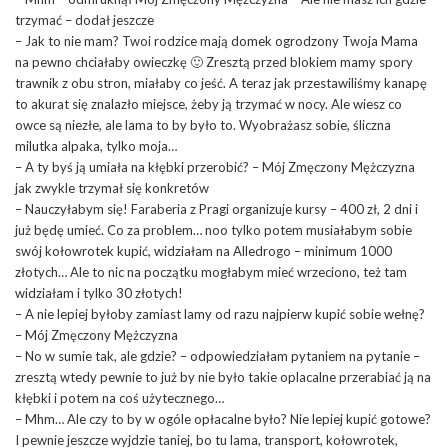
trzymać – dodał jeszcze
– Jak to nie mam? Twoi rodzice mają domek ogrodzony Twoja Mama
na pewno chciałaby owieczkę 🙂 Zresztą przed blokiem mamy spory
trawnik z obu stron, miałaby co jeść. A teraz jak przestawiliśmy kanapę
to akurat się znalazło miejsce, żeby ją trzymać w nocy. Ale wiesz co
owce są niezłe, ale lama to by było to. Wyobrażasz sobie, śliczna
milutka alpaka, tylko moja…
– A ty byś ją umiała na kłębki przerobić? – Mój Zmęczony Mężczyzna
jak zwykle trzymał się konkretów
– Nauczyłabym się! Faraberia z Pragi organizuje kursy – 400 zł, 2 dni i
już będę umieć. Co za problem… noo tylko potem musiałabym sobie
swój kołowrotek kupić, widziałam na Alledrogo – minimum 1000
złotych… Ale to nic na początku mogłabym mieć wrzeciono, też tam
widziałam i tylko 30 złotych!
– A nie lepiej byłoby zamiast lamy od razu najpierw kupić sobie wełnę?
– Mój Zmęczony Mężczyzna
– No w sumie tak, ale gdzie? – odpowiedziałam pytaniem na pytanie –
zresztą wtedy pewnie to już by nie było takie oplacalne przerabiać ją na
kłębki i potem na coś użytecznego…
– Mhm… Ale czy to by w ogóle opłacalne było? Nie lepiej kupić gotowe?
I pewnie jeszcze wyjdzie taniej, bo tu lama, transport, kołowrotek,