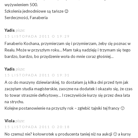
wyżywieniem 500.
Szkolenia jednodniowe są tańsze 😉
Serdeczności, Fanaberia
Yadis
pisze:
15 LISTOPADA 2011 O 19:29
Fanaberio Kochana, przymierzam się i przymierzam, żeby cię poznac w
Realu. Może w przyszłym roku… Mam taką nadzieję i trzymam się tego
bardzo, bardzo, bo przędzenie woła do mnie coraz głośniej…
Yadis
pisze:
15 LISTOPADA 2011 O 19:31
A co do maszyny dziewiarskiej, to dostałam ją kilka dni przed tym jak
zaczęłam studia magisterskie, zaoczne na dodatek i okazało się, że czas
to towar strasznie deficytowy… I rzeczywiście kurzy się przez dwa lata
na strychu.
Kolejne postanowienie na przyszły rok – zgłebić tajniki tej francy 🙂
Viola
pisze:
15 LISTOPADA 2011 O 20:18
No czemuż nie? kołowrotek u producenta taniej niż na aukcji 🙂 a kursy