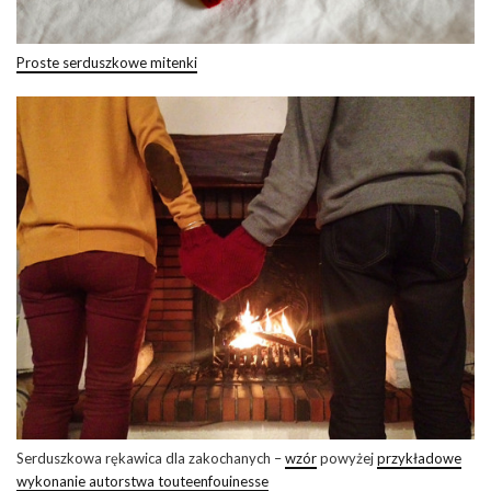
Proste serduszkowe mitenki
Serduszkowa rękawica dla zakochanych –
wzór
powyżej
przykładowe
wykonanie autorstwa touteenfouinesse