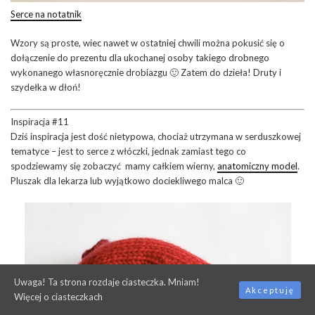
Serce na notatnik
Wzory są proste, wiec nawet w ostatniej chwili można pokusić się o
dołączenie do prezentu dla ukochanej osoby takiego drobnego
wykonanego własnoręcznie drobiazgu 🙂 Zatem do dzieła! Druty i
szydełka w dłoń!
Inspiracja #11
Dziś inspiracja jest dość nietypowa, chociaż utrzymana w serduszkowej
tematyce – jest to serce z włóczki, jednak zamiast tego co
spodziewamy się zobaczyć mamy całkiem wierny,
anatomiczny model
.
Pluszak dla lekarza lub wyjątkowo dociekliwego malca 🙂
Uwaga! Ta strona rozdaje ciasteczka. Mniam!
Akceptuję
Więcej o ciasteczkach