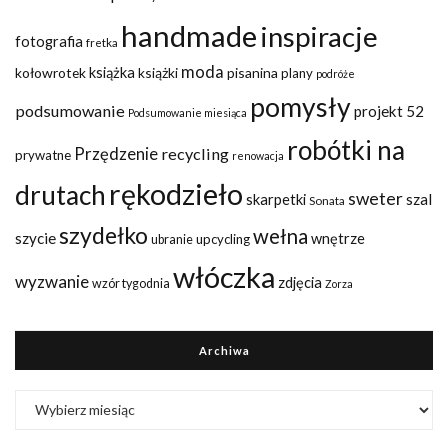
handmade
inspiracje
fotografia
fretka
moda
kołowrotek
książka
książki
pisanina
plany
podróże
pomysły
podsumowanie
projekt 52
Podsumowanie miesiąca
robótki na
Przędzenie
recycling
prywatne
renowacja
rękodzieło
drutach
sweter
szal
skarpetki
Sonata
szydełko
wełna
szycie
wnętrze
upcycling
ubranie
włóczka
wyzwanie
zdjęcia
wzór tygodnia
Zorza
Archiwa
Archiwa