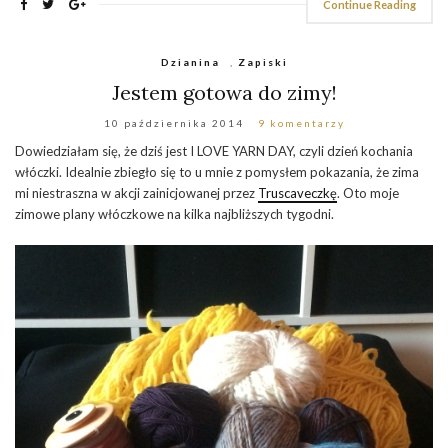
Continue Reading
Dzianina
,
Zapiski
Jestem gotowa do zimy!
10 października 2014
9 komentarzy
Dowiedziałam się, że dziś jest I LOVE YARN DAY, czyli dzień kochania
włóczki. Idealnie zbiegło się to u mnie z pomysłem pokazania, że zima
mi niestraszna w akcji zainicjowanej przez
Truscaveczkę
. Oto moje
zimowe plany włóczkowe na kilka najbliższych tygodni.