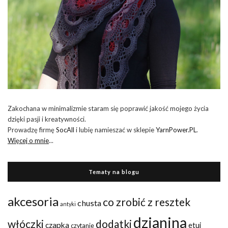
Zakochana w minimalizmie staram się poprawić jakość mojego życia
dzięki pasji i kreatywności.
Prowadzę firmę
SocAll
i lubię namieszać w sklepie
YarnPower.PL
.
Więcej o mnie
...
Tematy na blogu
akcesoria
co zrobić z resztek
chusta
antyki
dzianina
włóczki
dodatki
czapka
etui
czytanie