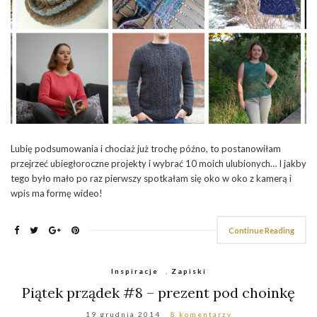
Lubię podsumowania i chociaż już trochę późno, to postanowiłam
przejrzeć ubiegłoroczne projekty i wybrać 10 moich ulubionych… I jakby
tego było mało po raz pierwszy spotkałam się oko w oko z kamerą i
wpis ma formę wideo!
Continue Reading
Inspiracje
,
Zapiski
Piątek prządek #8 – prezent pod choinkę
19 grudnia 2014
8 komentarzy