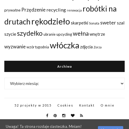
robótki na
Przędzenie
recycling
prywatne
renowacja
rękodzieło
drutach
sweter
szal
skarpetki
Sonata
szydełko
wełna
szycie
wnętrze
upcycling
ubranie
włóczka
wyzwanie
zdjęcia
wzór tygodnia
Zorza
Archiwa
Archiwa
52 projekty w 2015
Cookies
Kontakt
O mnie
Uwaga! Ta strona rozdaje ciasteczka. Mniam!