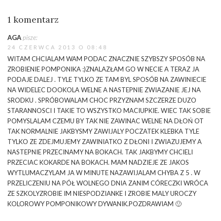
1 komentarz
AGA
pisze:
24 CZERWCA 2013 O 08:48
WITAM CHCIALAM WAM PODAC ZNACZNIE SZYBSZY SPOSÓB NA
ZROBIENIE POMPONIKA :)ZNALAZŁAM GO W NECIE A TERAZ JA
PODAJE DALEJ . TYLE TYLKO ZE TAM BYL SPOSÓB NA ZAWINIECIE
NA WIDELEC DOOKOLA WELNE A NASTEPNIE ZWIAZANIE JEJ NA
SRODKU . SPRÓBOWALAM CHOC PRZYZNAM SZCZERZE DUZO
STARANNOSCI I TAKIE TO WSZYSTKO MACIUPKIE. WIEC TAK SOBIE
POMYSLALAM CZEMU BY TAK NIE ZAWINAC WELNE NA DŁOŃ OT
TAK NORMALNIE JAKBYSMY ZAWIJALY POCZATEK KLEBKA TYLE
TYLKO ZE ZDEJMUJEMY ZAWINIATKO Z DŁONI I ZWIAZUJEMY A
NASTEPNIE PRZECINAMY NA BOKACH. TAK JAKBYMY CHCIELI
PRZECIAC KOKARDE NA BOKACH. MAM NADZIEJE ZE JAKOS
WYTLUMACZYLAM JA W MINUTE NAZAWIJALAM CHYBA Z 5 . W
PRZELICZENIU NA PÓŁ WOLNEGO DNIA ZANIM CÓRECZKI WRÓCA
ZE SZKOLYZROBIE IM NIESPODZIANKE I ZROBIE MALY UROCZY
KOLOROWY POMPONIKOWY DYWANIK.POZDRAWIAM 🙂