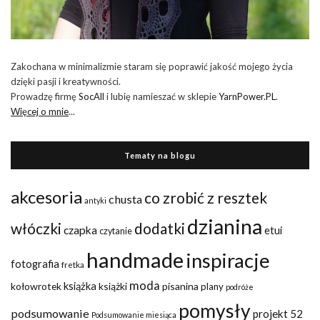
Zakochana w minimalizmie staram się poprawić jakość mojego życia
dzięki pasji i kreatywności.
Prowadzę firmę
SocAll
i lubię namieszać w sklepie
YarnPower.PL
.
Więcej o mnie
...
Tematy na blogu
akcesoria
co zrobić z resztek
chusta
antyki
dzianina
włóczki
dodatki
czapka
etui
czytanie
handmade
inspiracje
fotografia
fretka
moda
kołowrotek
książka
książki
pisanina
plany
podróże
pomysły
podsumowanie
projekt 52
Podsumowanie miesiąca