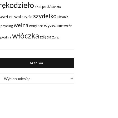
rękodzieło
skarpetki
Sonata
szydełko
sweter
szal
szycie
ubranie
wełna
wyzwanie
wnętrze
upcycling
wzór
włóczka
zdjęcia
tygodnia
Zorza
Archiwa
Archiwa