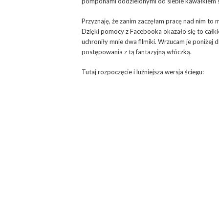
pomponami oddzielonymi od siebie kawałkiem 
Przyznaję, że zanim zaczęłam pracę nad nim to 
Dzięki pomocy z Facebooka okazało się to całki
uchroniły mnie dwa filmiki. Wrzucam je poniżej dla
postępowania z tą fantazyjną włóczką.
Tutaj rozpoczęcie i luźniejsza wersja ściegu: