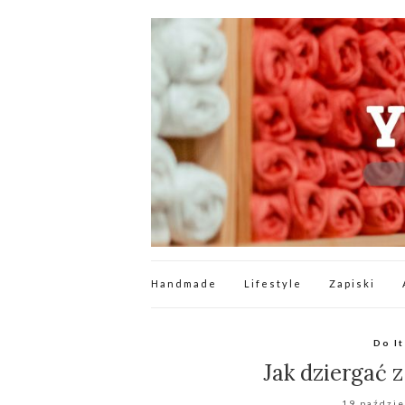
Handmade
Lifestyle
Zapiski
Do It
Jak dziergać 
19 paździe