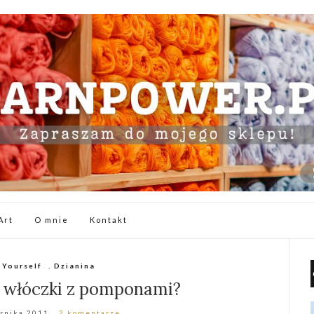
Art
O mnie
Kontakt
 Yourself
,
Dzianina
z włóczki z pomponami?
rnika 2011
2 komentarze