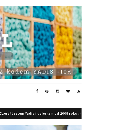
Cześć! Jestem Yadis i dziergam od 2008 roku :)