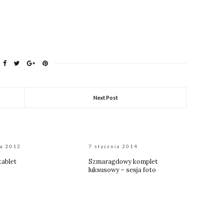
Next Post
ca 2012
7 stycznia 2014
tablet
Szmaragdowy komplet
luksusowy – sesja foto