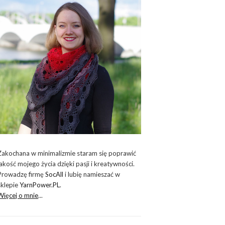
Zakochana w minimalizmie staram się poprawić
jakość mojego życia dzięki pasji i kreatywności.
Prowadzę firmę
SocAll
i lubię namieszać w
sklepie
YarnPower.PL
.
Więcej o mnie
...