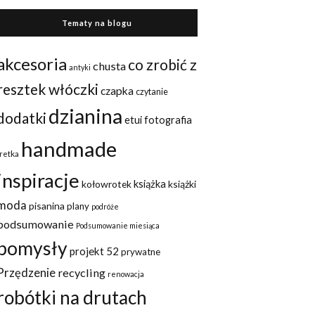
Tematy na blogu
akcesoria
co zrobić z
chusta
antyki
resztek włóczki
czapka
czytanie
dzianina
dodatki
etui
fotografia
handmade
fretka
inspiracje
kołowrotek
książka
książki
moda
pisanina
plany
podróże
podsumowanie
Podsumowanie miesiąca
pomysły
projekt 52
prywatne
Przędzenie
recycling
renowacja
robótki na drutach