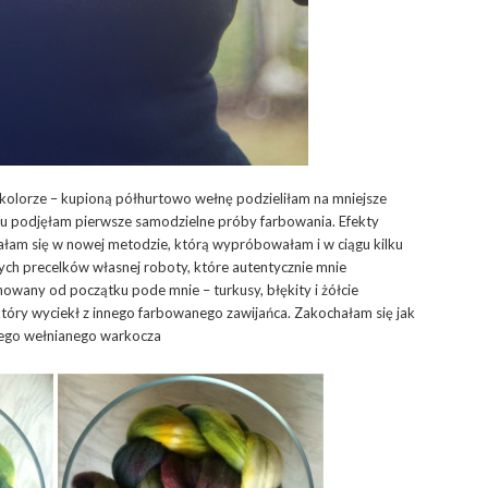
 kolorze – kupioną półhurtowo wełnę podzieliłam na mniejsze
mu podjęłam pierwsze samodzielne próby farbowania. Efekty
ałam się w nowej metodzie, którą wypróbowałam i w ciągu kilku
ych precelków własnej roboty, które autentycznie mnie
anowany od początku pode mnie – turkusy, błękity i żółcie
który wyciekł z innego farbowanego zawijańca. Zakochałam się jak
mego wełnianego warkocza