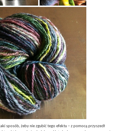
ki sposób, żeby nie zgubić tego efektu – z pomocą przyszedł