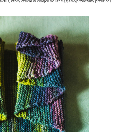
ktus, który czekał w kolejce od lat ciągle wyprzedzany przez coś