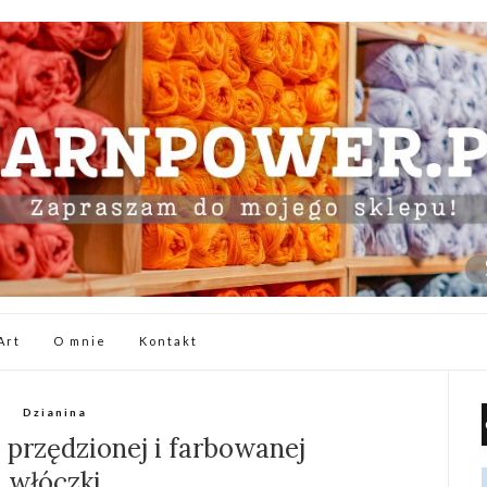
Art
O mnie
Kontakt
Dzianina
e przędzionej i farbowanej
włóczki