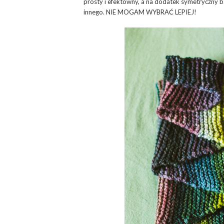
prosty i efektowny, a na dodatek symetryczny ba
innego. NIE MOGAM WYBRAĆ LEPIEJ!