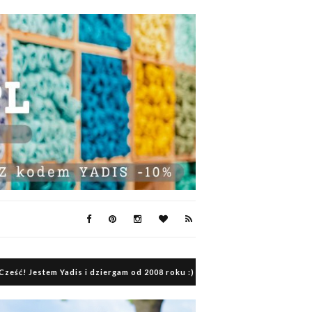
Cześć! Jestem Yadis i dziergam od 2008 roku :)