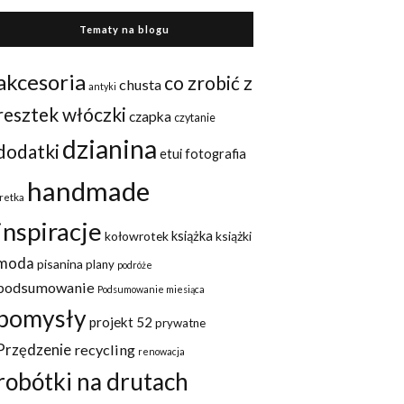
Tematy na blogu
akcesoria
co zrobić z
chusta
antyki
resztek włóczki
czapka
czytanie
dzianina
dodatki
etui
fotografia
handmade
fretka
inspiracje
kołowrotek
książka
książki
moda
pisanina
plany
podróże
podsumowanie
Podsumowanie miesiąca
pomysły
projekt 52
prywatne
Przędzenie
recycling
renowacja
robótki na drutach