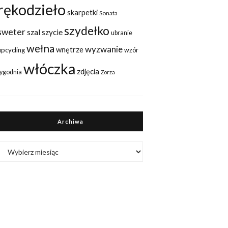
rękodzieło
skarpetki
Sonata
szydełko
sweter
szal
szycie
ubranie
wełna
wyzwanie
wnętrze
upcycling
wzór
włóczka
zdjęcia
tygodnia
Zorza
Archiwa
Archiwa