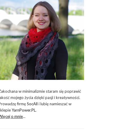
Zakochana w minimalizmie staram się poprawić
jakość mojego życia dzięki pasji i kreatywności.
Prowadzę firmę
SocAll
i lubię namieszać w
sklepie
YarnPower.PL
.
Więcej o mnie
...