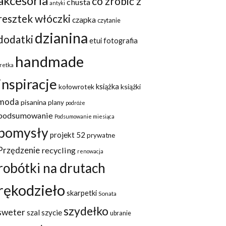
akcesoria
co zrobić z
chusta
antyki
resztek włóczki
czapka
czytanie
dzianina
dodatki
etui
fotografia
handmade
fretka
inspiracje
kołowrotek
książka
książki
moda
pisanina
plany
podróże
podsumowanie
Podsumowanie miesiąca
pomysły
projekt 52
prywatne
Przędzenie
recycling
renowacja
robótki na drutach
rękodzieło
skarpetki
Sonata
szydełko
sweter
szal
szycie
ubranie