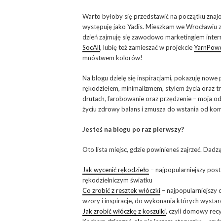
Warto byłoby się przedstawić na początku znaj
występuję jako Yadis. Mieszkam we Wrocławiu z
dzień zajmuję się zawodowo marketingiem inter
SocAll
, lubię też zamieszać w projekcie
YarnPowe
mnóstwem kolorów!
Na blogu dzielę się inspiracjami, pokazuję nowe 
rękodziełem, minimalizmem, stylem życia oraz tr
drutach, farobowanie oraz przędzenie – moja o
życiu zdrowy balans i zmusza do wstania od ko
Jesteś na blogu po raz pierwszy?
Oto lista miejsc, gdzie powinieneś zajrzeć. Dad
Jak wycenić rękodzieło
– najpopularniejszy post
rękodzielniczym światku
Co zrobić z resztek włóczki
– najpopularniejszy 
wzory i inspiracje, do wykonania których wystar
Jak zrobić włóczkę z koszulki
, czyli domowy rec