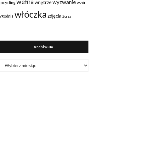
wełna
wyzwanie
wnętrze
upcycling
wzór
włóczka
zdjęcia
tygodnia
Zorza
Archiwum
Archiwum