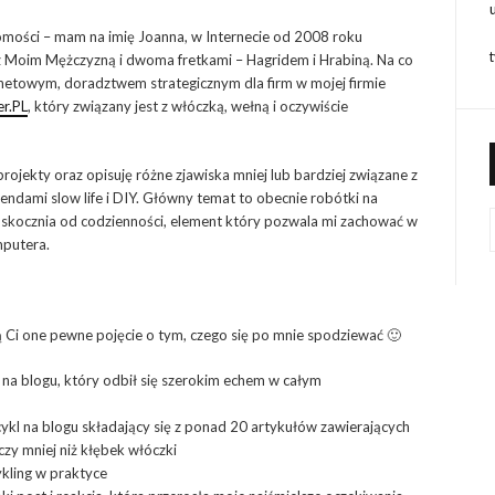
omości – mam na imię Joanna, w Internecie od 2008 roku
 Moim Mężczyzną i dwoma fretkami – Hagridem i Hrabiną. Na co
netowym, doradztwem strategicznym dla firm w mojej firmie
r.PL
, który związany jest z włóczką, wełną i oczywiście
projekty oraz opisuję różne zjawiska mniej lub bardziej związane z
endami slow life i DIY. Główny temat to obecnie robótki na
dskocznia od codzienności, element który pozwala mi zachować w
mputera.
zą Ci one pewne pojęcie o tym, czego się po mnie spodziewać 🙂
 na blogu, który odbił się szerokim echem w całym
cykl na blogu składający się z ponad 20 artykułów zawierających
czy mniej niż kłębek włóczki
ykling w praktyce