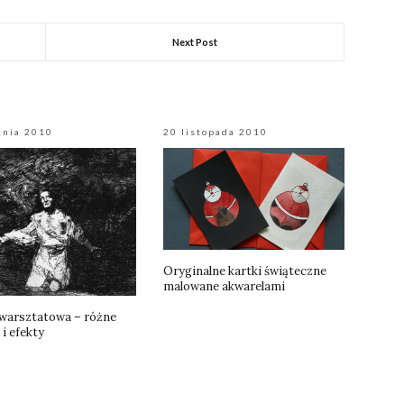
Next Post
znia 2010
20 listopada 2010
Oryginalne kartki świąteczne
malowane akwarelami
 warsztatowa – różne
 i efekty