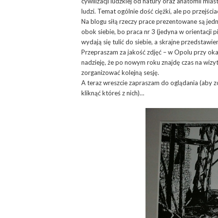
cywilizacji ludzkiej od natury oraz anatomii mia
ludzi. Temat ogólnie dość ciężki, ale po przejśc
Na blogu siłą rzeczy prace prezentowane są jedn
obok siebie, bo praca nr 3 (jedyna w orientacji
wydają się tulić do siebie, a skrajne przedstawien
Przepraszam za jakość zdjęć – w Opolu przy okaz
nadzieję, że po nowym roku znajdę czas na wizy
zorganizować kolejną sesję.
A teraz wreszcie zapraszam do oglądania (aby z
kliknąć któreś z nich)…