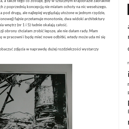
sta, a także tego co zostaje, gdy w sztucznym krajobrazie zabraknie
iach z poprzednią koncepcją nie miałam ochoty na nic weselszego.
a pod drugą, ale najlepiej wyglądają ułożone w jednym rzędzie,
 pionowej) fajnie przełamuje monotonie, dwa widoki architektury
ia wnętrz (nr 1 i 5) ładnie okalają całość.
ji obrony chciałam zrobić lepsze, ale nie dałam rady. Mam
tę w pracowni i będę mieć nowe odbitki, wtedy może uda mi się
obaczyć zdjęcia w naprawdę dużej rozdzielczości wystarczy