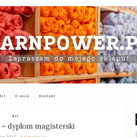
Art
O mnie
Kontakt
Art
 – dyplom magisterski
nia 2011
9 komentarzy