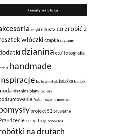
Tematy na blogu
akcesoria
co zrobić z
chusta
antyki
resztek włóczki
czapka
czytanie
dzianina
dodatki
etui
fotografia
handmade
fretka
inspiracje
kołowrotek
książka
książki
moda
pisanina
plany
podróże
podsumowanie
Podsumowanie miesiąca
pomysły
projekt 52
prywatne
Przędzenie
recycling
renowacja
robótki na drutach