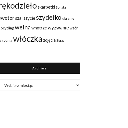
rękodzieło
skarpetki
Sonata
szydełko
sweter
szal
szycie
ubranie
wełna
wyzwanie
wnętrze
upcycling
wzór
włóczka
zdjęcia
tygodnia
Zorza
Archiwa
Archiwa