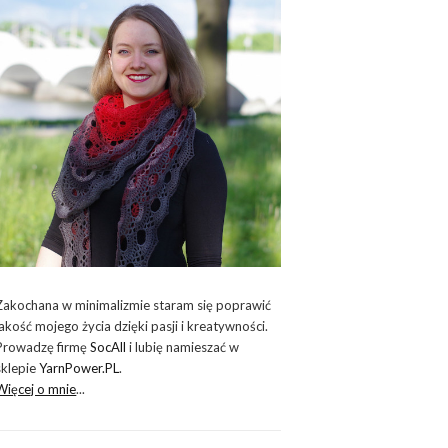
Zakochana w minimalizmie staram się poprawić
jakość mojego życia dzięki pasji i kreatywności.
Prowadzę firmę
SocAll
i lubię namieszać w
sklepie
YarnPower.PL
.
Więcej o mnie
...