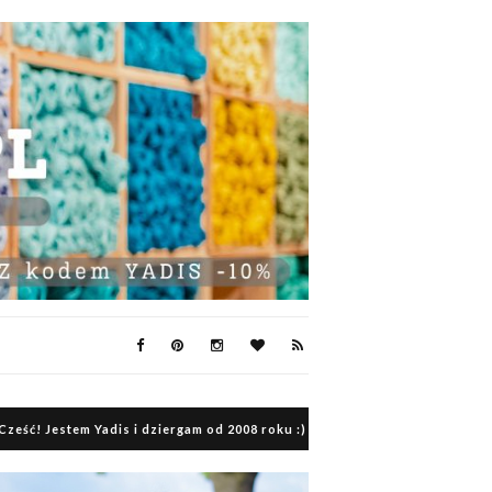
Cześć! Jestem Yadis i dziergam od 2008 roku :)