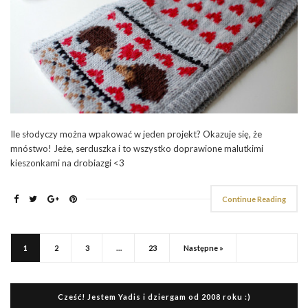
Ile słodyczy można wpakować w jeden projekt? Okazuje się, że
mnóstwo! Jeże, serduszka i to wszystko doprawione malutkimi
kieszonkami na drobiazgi <3
Continue Reading
1
2
3
…
23
Następne »
Cześć! Jestem Yadis i dziergam od 2008 roku :)