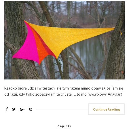
Rzadko biorę udział w testach, ale tym razem mimo obaw zgłosiłam się
od razu, gdy tylko zobaczyłam tę chustę. Oto mój wyjątkowy Angular!
Continue Reading
Zapiski