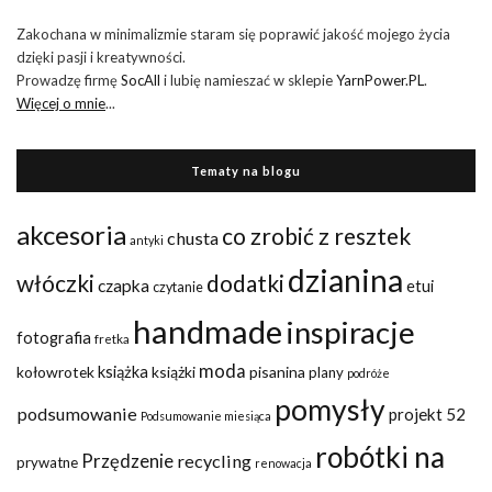
Zakochana w minimalizmie staram się poprawić jakość mojego życia
dzięki pasji i kreatywności.
Prowadzę firmę
SocAll
i lubię namieszać w sklepie
YarnPower.PL
.
Więcej o mnie
...
Tematy na blogu
akcesoria
co zrobić z resztek
chusta
antyki
dzianina
włóczki
dodatki
czapka
etui
czytanie
handmade
inspiracje
fotografia
fretka
moda
kołowrotek
książka
książki
pisanina
plany
podróże
pomysły
podsumowanie
projekt 52
Podsumowanie miesiąca
robótki na
Przędzenie
recycling
prywatne
renowacja